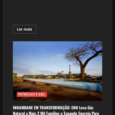
Os gigantes energéticos mundiais estão a
apostar no gás natural de Cabo Delgado, com
projectos avaliados em...
Leia
Ler mais
mais
sobre
CORRIDA
AO
GÁS
DE
MOÇAMBIQUE:
Bacia
do
Rovuma
Atrai
Mais
de
50
Mil
Milhões
de
Dólares
PETRÓLEO E GÁS.
em
Investimentos
INHAMBANE EM TRANSFORMAÇÃO: ENH Leva Gás
Natural a Mais 2 Mil Famílias e Expande Energia Para