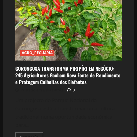
Fecha
Porta
a
Informalidade
e
Exige
Empresas
Organizadas
Para
Aceder
ao
MozAgriBiz
AGRO_PECUARIA
GORONGOSA TRANSFORMA PIRIPÍRI EM NEGÓCIO:
245 Agricultores Ganham Nova Fonte de Rendimento
e Protegem Colheitas dos Elefantes
Postado em 6 dias atrás
0
Um projecto do Parque Nacional da
Gorongosa está a transformar uma cultura
tradicional numa oportunidade económica
para...