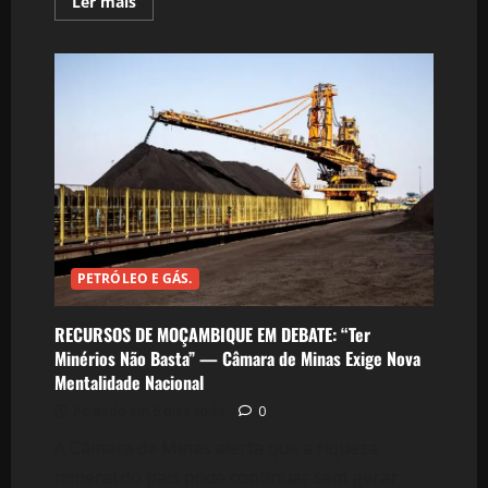
Leia
Ler mais
mais
sobre
GORONGOSA
TRANSFORMA
PIRIPÍRI
EM
NEGÓCIO:
245
Agricultores
Ganham
Nova
Fonte
de
Rendimento
e
Protegem
Colheitas
dos
PETRÓLEO E GÁS.
Elefantes
RECURSOS DE MOÇAMBIQUE EM DEBATE: “Ter
Minérios Não Basta” — Câmara de Minas Exige Nova
Mentalidade Nacional
Postado em 6 dias atrás
0
A Câmara de Minas alerta que a riqueza
mineral do país pode continuar sem gerar