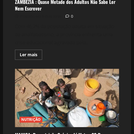
ZAMBÉZIA : Quase Metade dos Adultos Não Sabe Ler
Nem Escrever
Postado em 6 dias atrás
0
Com 46,2% da população adulta em situação
de analfabetismo, a província enfrenta uma
crise educacional agravada pela...
Leia
Ler mais
mais
sobre
ZAMBÉZIA
:
Quase
Metade
dos
Adultos
Não
Sabe
Ler
Nem
Escrever
NUTRIÇÃO