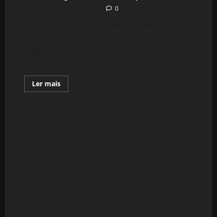
Postado em 6 dias atrás
0
O país enfrenta um paradoxo: navios
descarregam combustível nos portos
nacionais, mas postos continuam sem
gasolina e...
Leia
Ler mais
mais
sobre
CRISE
DOS
COMBUSTÍVEIS
EM
MOÇAMBIQUE:
O
Produto
Chega,
Mas
o
Dinheiro
Bloqueia
a
Bomba