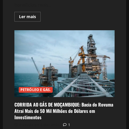
benefícios reais...
Leia
Ler mais
mais
sobre
RECURSOS
DE
MOÇAMBIQUE
EM
DEBATE:
“Ter
Minérios
Não
Basta”
—
Câmara
de
Minas
Exige
Nova
Mentalidade
PETRÓLEO E GÁS.
Nacional
CORRIDA AO GÁS DE MOÇAMBIQUE: Bacia do Rovuma
Atrai Mais de 50 Mil Milhões de Dólares em
Investimentos
Postado em 6 dias atrás
1