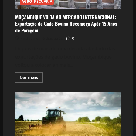
AGRO_PECUARIA
MOÇAMBIQUE VOLTA AO MERCADO INTERNACIONAL:
Exportação de Gado Bovino Recomeça Após 15 Anos
de Paragem
Postado em 6 dias atrás
0
Depois de mais de uma década afastado das
exportações de gado bovino, Moçambique
voltou a colocar animais...
Leia
Ler mais
mais
sobre
MOÇAMBIQUE
VOLTA
AO
MERCADO
INTERNACIONAL:
Exportação
de
Gado
Bovino
Recomeça
Após