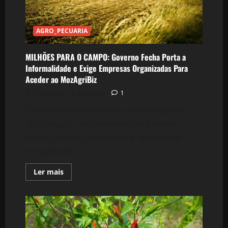
15
Anos
de
Paragem
AGRO_PECUARIA
MILHÕES PARA O CAMPO: Governo Fecha Porta a
Informalidade e Exige Empresas Organizadas Para
Aceder ao MozAgriBiz
Postado em 6 dias atrás
1
O financiamento do Banco Mundial para o
agro-negócio moçambicano terá novas
regras: apenas produtores e operadores
formalizados,...
Leia
Ler mais
mais
sobre
MILHÕES
PARA
O
CAMPO:
Governo