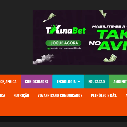
NCE_AFRICA
CURIOSIDADES
TECNOLOGIA
EDUCACAO
AMBIENT
ICA
NUTRIÇÃO
VOZAFRICANO COMUNICADOS
PETRÓLEO E GÁS.