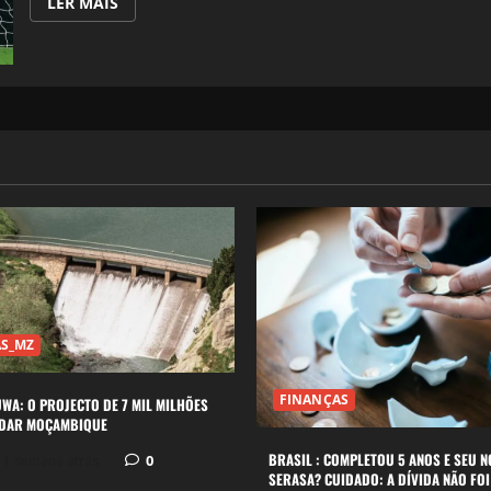
LEIA
LER MAIS
MAIS
SOBRE
GETAFE
SHOCK
REAL
MADRID
AT
BERNABÉU
WITH
STUNNING
STRIKE
AS_MZ
FINANÇAS
A: O PROJECTO DE 7 MIL MILHÕES
UDAR MOÇAMBIQUE
BRASIL : COMPLETOU 5 ANOS E SEU 
0
 1 semana atrás
SERASA? CUIDADO: A DÍVIDA NÃO FO