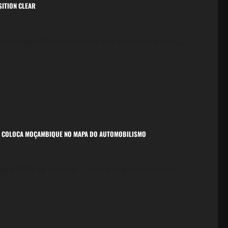
SITION CLEAR
.S. President Donald Trump was linked to efforts...
 E COLOCA MOÇAMBIQUE NO MAPA DO AUTOMOBILISMO
rada 2026 da Porsche Carrera Cup Asia com um