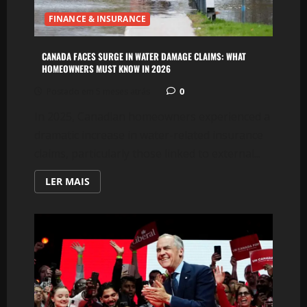
FINANCE & INSURANCE
CANADA FACES SURGE IN WATER DAMAGE CLAIMS: WHAT
HOMEOWNERS MUST KNOW IN 2026
0
Postado em 5 meses atrás
In 2025, Canadian homeowners experienced a
dramatic increase in water-related insurance
claims, particularly those linked to external...
LEIA
LER MAIS
MAIS
SOBRE
CANADA
FACES
SURGE
IN
WATER
DAMAGE
CLAIMS:
WHAT
HOMEOWNERS
MUST
KNOW