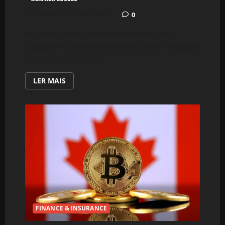
0
Postado em 5 meses atrás
In recent years, Canada’s property and
casualty insurance market has been reshaped
by a dramatic rise in...
LEIA
LER MAIS
MAIS
SOBRE
CANADA’S
INSURANCE
SECTOR
GRAPPLES
WITH
RECORD
CLIMATE-
DRIVEN
COSTS:
A
DEEP
DIVE
INTO
EXTREME
WEATHER
LOSSES
FINANCE & INSURANCE