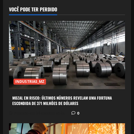
NATIONAL
TRUST
VOCÊ PODE TER PERDIDO
OFFENSIVE
AMID
RISING
CONSUMER
SKEPTICISM
INDUSTRIAS_MZ
MOZAL EM RISCO: ÚLTIMOS NÚMEROS REVELAM UMA FORTUNA
ESCONDIDA DE 371 MILHÕES DE DÓLARES
0
Postado em 39 minutos atrás