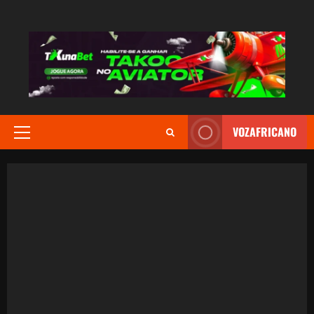
AVANÇAR
PARA
O
CONTEÚDO
VOZAFRICANO
MENU
PRINCIPAL