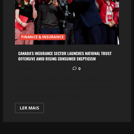
IN
2026
FINANCE & INSURANCE
CANADA’S INSURANCE SECTOR LAUNCHES NATIONAL TRUST
OFFENSIVE AMID RISING CONSUMER SKEPTICISM
0
Postado em 5 meses atrás
Canada’s insurance industry is entering a
pivotal phase of public repositioning as the
Insurance Institute of Canada...
LEIA
LER MAIS
MAIS
SOBRE
CANADA’S
INSURANCE
SECTOR
LAUNCHES