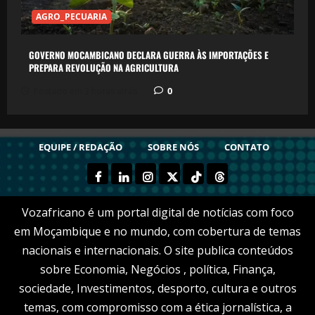
AGRO_PECUARIA
GOVERNO MOCAMBICANO DECLARA GUERRA ÀS IMPORTAÇÕES E
PREPARA REVOLUÇÃO NA AGRICULTURA
0
Postado em 3 horas atrás
EQUIPE / REDAÇÃO
SOBRE NÓS
CONTATO
FACEBOOK
LINKEDN
INSTAGRAM
X
TIKTOK
THREADS
Vozafricano é um portal digital de notícias com foco
em Moçambique e no mundo, com cobertura de temas
nacionais e internacionais. O site publica conteúdos
sobre Economia, Negócios , política, Finança,
sociedade, Investimentos, desporto, cultura e outros
temas, com compromisso com a ética jornalística, a