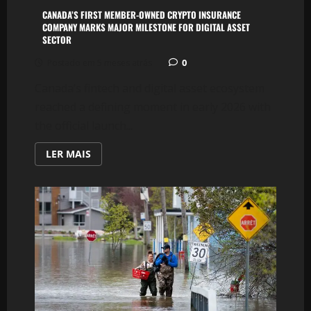
CANADA’S FIRST MEMBER-OWNED CRYPTO INSURANCE
COMPANY MARKS MAJOR MILESTONE FOR DIGITAL ASSET
SECTOR
0
Postado em 5 meses atrás
Canada’s fintech and digital asset ecosystem
reached a defining moment in early 2026 with
the official launch...
LEIA
LER MAIS
MAIS
SOBRE
CANADA’S
FIRST
MEMBER-
OWNED
CRYPTO
INSURANCE
COMPANY
MARKS
MAJOR
MILESTONE
FOR
DIGITAL
ASSET
SECTOR