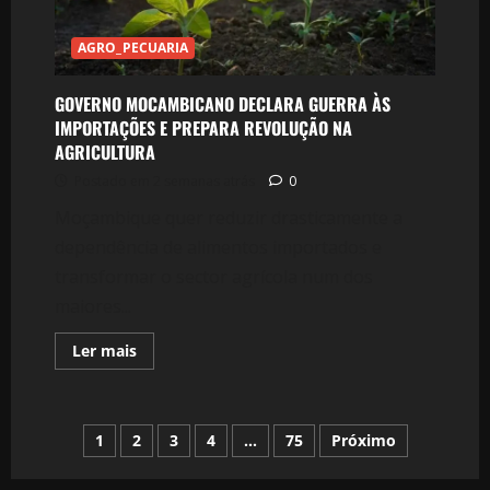
PROJECTO
DE
GÁS
AGRO_PECUARIA
DE
MOÇAMBIQUE
GOVERNO MOCAMBICANO DECLARA GUERRA ÀS
IMPORTAÇÕES E PREPARA REVOLUÇÃO NA
AGRICULTURA
Postado em 2 semanas atrás
0
Moçambique quer reduzir drasticamente a
dependência de alimentos importados e
transformar o sector agrícola num dos
maiores...
Leia
Ler mais
mais
sobre
GOVERNO
MOCAMBICANO
DECLARA
Paginação
1
2
3
4
…
75
Próximo
GUERRA
ÀS
IMPORTAÇÕES
E