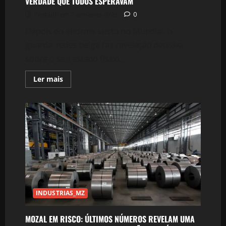
VERDADE QUE TODOS ESPERAVAM
RESPOSTA
SURPREENDENTE
Postado em 2 semanas atrás
0
Depois do enorme susto no Mundial, o
guarda-redes belga faz revelação decisiva
sobre o seu estado físico...
Leia
Ler mais
mais
sobre
ALÍVIO
TOTAL
NO
REAL
MADRID!
COURTOIS
QUEBRA
O
SILÊNCIO
APÓS
SAIR
LESIONADO
E
REVELA
INDUSTRIAS_MZ
A
VERDADE
QUE
MOZAL EM RISCO: ÚLTIMOS NÚMEROS REVELAM UMA
TODOS