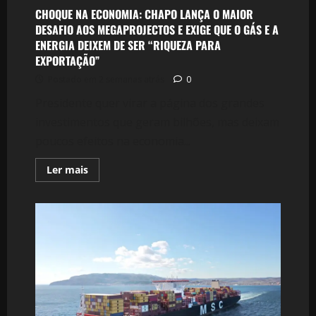
CHOQUE NA ECONOMIA: CHAPO LANÇA O MAIOR
DESAFIO AOS MEGAPROJECTOS E EXIGE QUE O GÁS E A
ENERGIA DEIXEM DE SER “RIQUEZA PARA
EXPORTAÇÃO”
Postado em 2 semanas atrás
0
Presidente quer virar a página dos grandes
investimentos que geram bilhões, mas deixam
poucos efeitos na economia...
Leia
Ler mais
mais
sobre
CHOQUE
NA
ECONOMIA:
CHAPO
LANÇA
O
MAIOR
DESAFIO
AOS
MEGAPROJECTOS
E
EXIGE