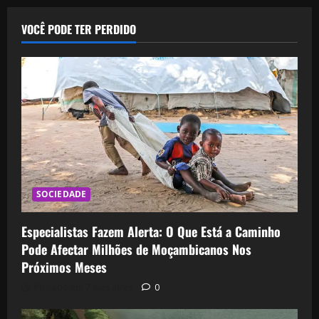
dos
PREPARA
REVOLUÇÃO
conteúdos
VOCÊ PODE TER PERDIDO
NA
AGRICULTURA
SOCIEDADE
Especialistas Fazem Alerta: O Que Está a Caminho
Pode Afectar Milhões de Moçambicanos Nos
Próximos Meses
Postado em 7 dias atrás
0