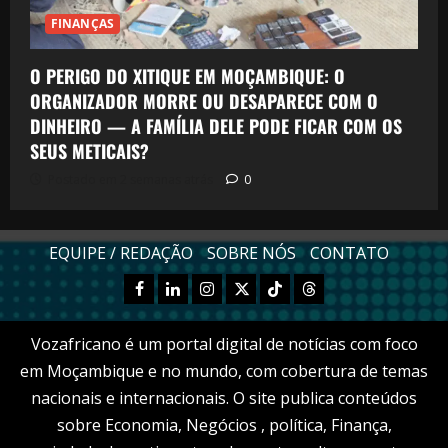
FINANÇAS
O PERIGO DO XITIQUE EM MOÇAMBIQUE: O
ORGANIZADOR MORRE OU DESAPARECE COM O
DINHEIRO — A FAMÍLIA DELE PODE FICAR COM OS
SEUS METICAIS?
Postado em 2 semanas atrás
0
EQUIPE / REDAÇÃO
SOBRE NÓS
CONTATO
Facebook
Linkedn
Instagram
X
TikTok
Threads
Vozafricano é um portal digital de notícias com foco
em Moçambique e no mundo, com cobertura de temas
nacionais e internacionais. O site publica conteúdos
sobre Economia, Negócios , política, Finança,