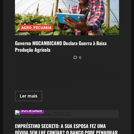
Caminho
Pode
Afectar
Milhões
de
Moçambicanos
AGRO_PECUARIA
Nos
Próximos
Meses
Governo MOCAMBICANO Declara Guerra à Baixa
Produção Agrícola
Postado em 2 semanas atrás
0
O Governo prepara uma ofensiva para
revolucionar a agricultura no Niassa e colocar
a investigação científica no...
Leia
Ler mais
mais
sobre
Governo
SOCIEDADE
MOCAMBICANO
Declara
Guerra
à
EMPRÉSTIMO SECRETO: A SUA ESPOSA FEZ UMA
Baixa
DÍVIDA SEM LHE CONTAR? O BANCO PODE PENHORAR
Produção