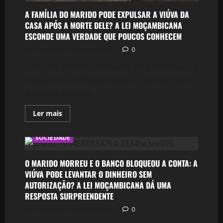
CASA
EM
A FAMÍLIA DO MARIDO PODE EXPULSAR A VIÚVA DA
MOÇAMBIQUE?
CASA APÓS A MORTE DELE? A LEI MOÇAMBICANA
ESCONDE UMA VERDADE QUE POUCOS CONHECEM
Postado em 2 semanas atrás
0
É um dos conflitos familiares mais dolorosos e
frequentes em Moçambique. O marido morre,
o funeral termina...
Leia
Ler mais
mais
sobre
A
SOCIEDADE
FAMÍLIA
DO
MARIDO
PODE
O MARIDO MORREU E O BANCO BLOQUEOU A CONTA: A
EXPULSAR
VIÚVA PODE LEVANTAR O DINHEIRO SEM
A
VIÚVA
AUTORIZAÇÃO? A LEI MOÇAMBICANA DÁ UMA
DA
RESPOSTA SURPREENDENTE
CASA
APÓS
Postado em 2 semanas atrás
0
A
MORTE