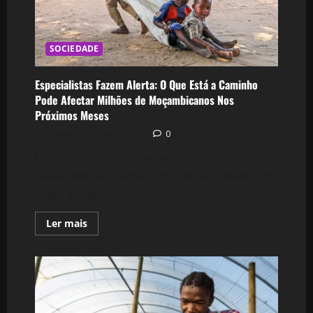
SOCIEDADE
Especialistas Fazem Alerta: O Que Está a Caminho
Pode Afectar Milhões de Moçambicanos Nos
Próximos Meses
Postado em 7 dias atrás
0
Depois de um ano marcado por cheias
devastadoras, perdas agrícolas e aumento do
custo de vida, um...
Leia
Ler mais
mais
sobre
Especialistas
Fazem
Alerta:
O
Que
Está
a