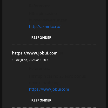
References:
Hitnspin casino
kundenbewertungen
http://akmrko.ru/
RESPONDER
https://www.jobui.com
diz:
13 de Julho, 2026 às 19:09
References:
Hit’n’spin casino 25 euro bonus
ohne einzahlung
https://www.jobui.com
RESPONDER