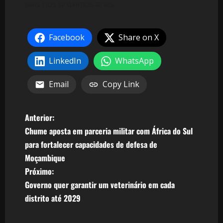
país nos próximos anos.
Facebook
Share on X
LinkedIn
WhatsApp
Email
Copy Link
N
Anterior:
Chume aposta em parceria militar com África do Sul
a
para fortalecer capacidades de defesa de
v
Moçambique
Próximo:
e
Governo quer garantir um veterinário em cada
distrito até 2029
g