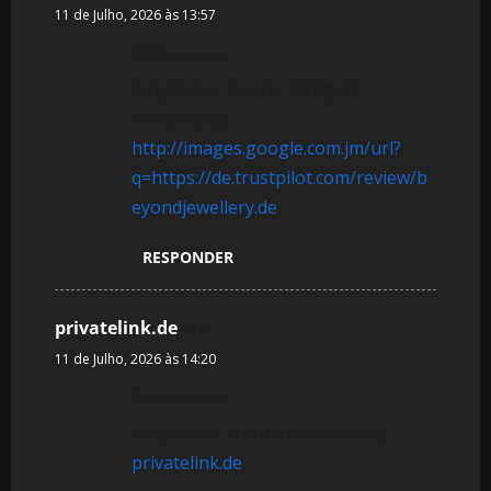
11 de Julho, 2026 às 13:57
References:
KingMaker Casino Echtgeld
Einzahlung
http://images.google.com.jm/url?
q=https://de.trustpilot.com/review/b
eyondjewellery.de
RESPONDER
privatelink.de
diz:
11 de Julho, 2026 às 14:20
References:
KingMaker sofortüberweisung
privatelink.de