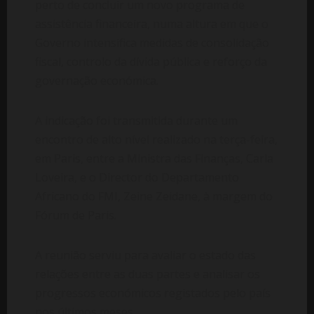
perto de concluir um novo programa de
assistência financeira, numa altura em que o
Governo intensifica medidas de consolidação
fiscal, controlo da dívida pública e reforço da
governação económica.
A indicação foi transmitida durante um
encontro de alto nível realizado na terça-feira,
em Paris, entre a Ministra das Finanças, Carla
Loveira, e o Director do Departamento
Africano do FMI, Zeine Zeidane, à margem do
Fórum de Paris.
A reunião serviu para avaliar o estado das
relações entre as duas partes e analisar os
progressos económicos registados pelo país
nos últimos meses.