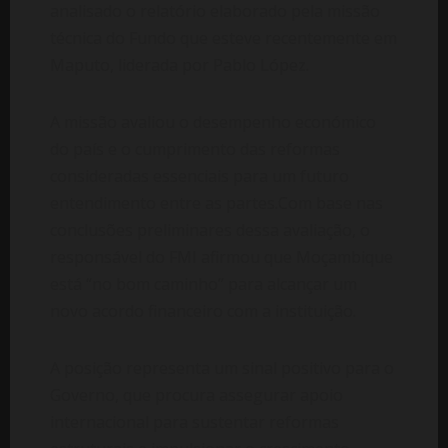
analisado o relatório elaborado pela missão
técnica do Fundo que esteve recentemente em
Maputo, liderada por Pablo López.
A missão avaliou o desempenho económico
do país e o cumprimento das reformas
consideradas essenciais para um futuro
entendimento entre as partes.Com base nas
conclusões preliminares dessa avaliação, o
responsável do FMI afirmou que Moçambique
está “no bom caminho” para alcançar um
novo acordo financeiro com a instituição.
A posição representa um sinal positivo para o
Governo, que procura assegurar apoio
internacional para sustentar reformas