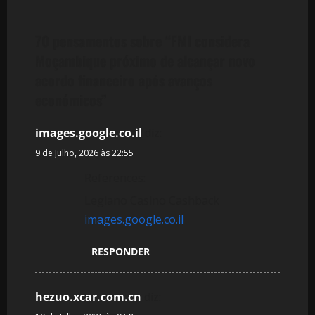
a
ç
70 pensamentos sobre “
FMI considera
ã
Moçambique próximo de alcançar novo
acordo financeiro após avanços
o
económicos
”
d
images.google.co.il
diz:
e
9 de Julho, 2026 às 22:55
a
References:
Legiano Casino Cashback
r
images.google.co.il
t
RESPONDER
i
g
hezuo.xcar.com.cn
diz: