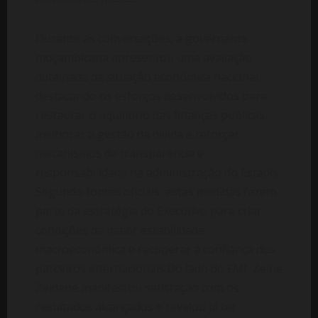
Durante as conversações, a governante
moçambicana apresentou uma avaliação
detalhada da situação económica nacional,
destacando os esforços desenvolvidos para
restaurar o equilíbrio das finanças públicas,
melhorar a gestão da dívida e reforçar
mecanismos de transparência e
responsabilidade na administração do Estado.
Segundo fontes oficiais, estas medidas fazem
parte da estratégia do Executivo para criar
condições de maior estabilidade
macroeconómica e recuperar a confiança dos
parceiros internacionais.Do lado do FMI, Zeine
Zeidane manifestou satisfação com os
resultados alcançados e revelou já ter