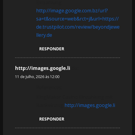
Einzahlung
http://image.google.com.bz/url?
sa=t&source=web&rct=j&url=https://
de.trustpilot.com/review/beyondjewe
llery.de
RESPONDER
http://images.google.li
diz:
11 de Julho, 2026 às 12:00
References:
KingMaker Casino Einzahlung mit
Bankeinzug
http://images.google.li
RESPONDER