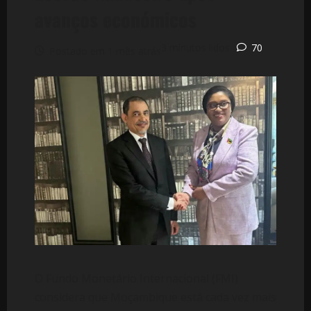
avanços económicos
3 minutos lidos
70
Postado em 1 mês atrás
O Fundo Monetário Internacional (FMI)
considera que Moçambique está cada vez mais