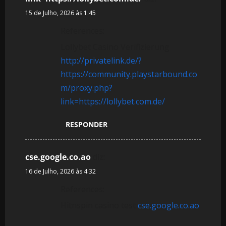
15 de Julho, 2026 às 1:45
References:
Lollybet Casino Verifizierung
http://privatelink.de/?
https://community.playstarbound.co
m/proxy.php?
link=https://lollybet.com.de/
RESPONDER
cse.google.co.ao
diz:
16 de Julho, 2026 às 4:32
References:
Hitnspin casino test
cse.google.co.ao