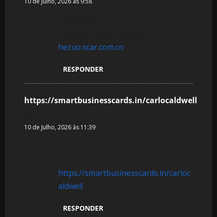
10 de Julho, 2026 às 9:58
o
References:
s
Legiano Casino Spielen
hezuo.xcar.com.cn
RESPONDER
https://smartbusinesscards.in/carlocaldwell
diz:
10 de Julho, 2026 às 11:39
References:
KingMaker Casino Registrieren
https://smartbusinesscards.in/carloc
aldwell
RESPONDER