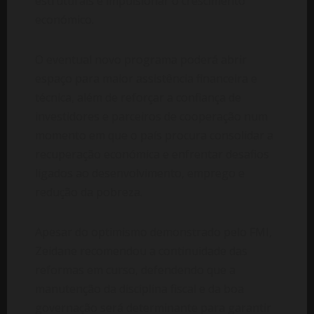
estruturais e impulsionar o crescimento
económico.
O eventual novo programa poderá abrir
espaço para maior assistência financeira e
técnica, além de reforçar a confiança de
investidores e parceiros de cooperação num
momento em que o país procura consolidar a
recuperação económica e enfrentar desafios
ligados ao desenvolvimento, emprego e
redução da pobreza.
Apesar do optimismo demonstrado pelo FMI,
Zeidane recomendou a continuidade das
reformas em curso, defendendo que a
manutenção da disciplina fiscal e da boa
governação será determinante para garantir