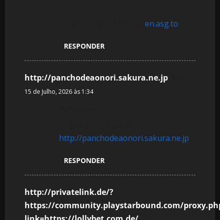
References:
Lollybet Casino Bitcoin
en.asg.to
RESPONDER
http://panchodeaonori.sakura.ne.jp
diz:
15 de Julho, 2026 às 1:34
References:
Lollybet Live Casino
http://panchodeaonori.sakura.ne.jp
RESPONDER
http://privatelink.de/?
https://community.playstarbound.com/proxy.ph
link=https://lollybet.com.de/
diz: