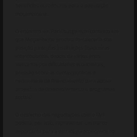
benefícios duradouros para a população
moçambicana.
O encontro em Paris surge num contexto em
que Moçambique procura fortalecer a sua
posição junto das instituições financeiras
internacionais, depois de vários anos
marcados por dificuldades económicas,
pressão sobre as contas públicas e
necessidade de financiamento para apoiar
projectos de desenvolvimento e programas
sociais.
O desfecho das negociações com o FMI
poderá, por isso, representar um marco
importante para a estratégia económica do