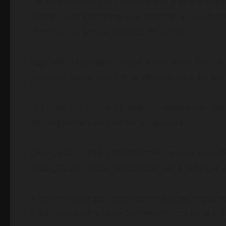
De acordo com um comunicado a que o Vozafr
Dama, num encontro que marcou a sua desped
técnicas no sector público de saúde.
Segundo Francisco
Langa, a iniciativa faz p
garantir maior equilíbrio na distribuição d
O grupo actualmente seleccionado inclui téc
abrangência nacional do programa.
De acordo com a mesma fonte, o processo de
selecção de novos candidatos para reforçar
A iniciativa surge como parte dos esforços 
e da transferência de conhecimento para o si