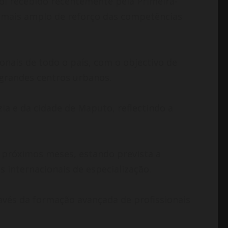
oi recebido recentemente pela Primeira-
 mais amplo de reforço das competências
ionais de todo o país, com o objectivo de
 grandes centros urbanos.
ia e da cidade de Maputo, reflectindo a
 próximos meses, estando prevista a
internacionais de especialização.
ravés da formação avançada de profissionais