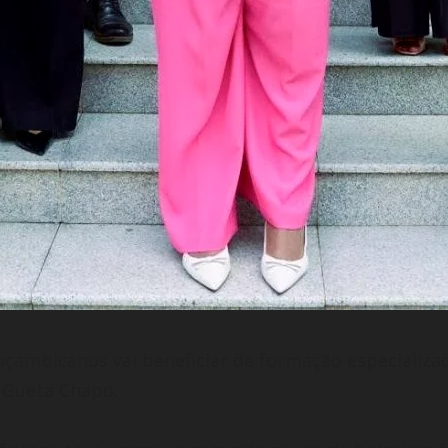
çambicanos vai beneficiar de formação especializa
 Gueta
Chapo.