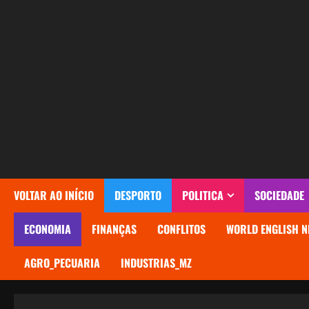
Avançar
para
o
conteúdo
VOLTAR AO INÍCIO
DESPORTO
POLITICA
SOCIEDADE
ECONOMIA
FINANÇAS
CONFLITOS
WORLD ENGLISH N
AGRO_PECUARIA
INDUSTRIAS_MZ