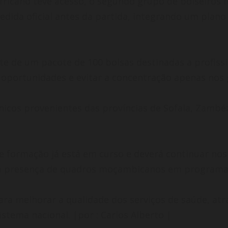
icano teve acesso, o segundo grupo de bolseiros f
ida oficial antes da partida, integrando um plano
arte de um pacote de 100 bolsas destinadas a profiss
as oportunidades e evitar a concentração apenas nos
nicos provenientes das províncias de Sofala, Zambéz
 formação já está em curso e deverá continuar nos
 a presença de quadros moçambicanos em programas 
para melhorar a qualidade dos serviços de saúde, at
stema nacional. |por : Carlos Alberto |