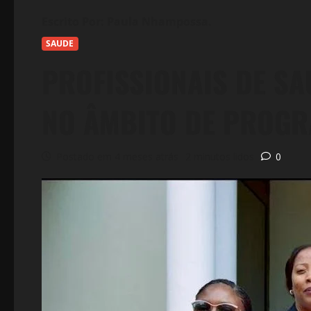
SAUDE
PROFISSIONAIS DE SA
NO ÂMBITO DE PROGR
Postado em 4 meses atrás
2 minutos lidos
0