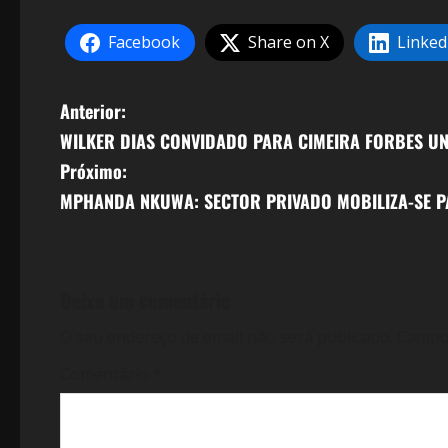
Facebook
Share on X
Linked
N
Anterior:
WILKER DIAS CONVIDADO PARA CIMEIRA FORBES U
a
Próximo:
v
MPHANDA NKUWA: SECTOR PRIVADO MOBILIZA-SE P
e
g
Deixe um comentário
a
O seu endereço de email não será publicado.
Campo
ç
Comentário
*
ã