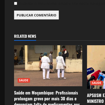
Guardar o meu nome, email e site neste navegad
RELATED NEWS
SAUDE
SAUDE
Saúde em Moçambique: Profissionais
APSUSM E
prolongam greve por mais 30 dias e
MINISTRO
denunciam falta de medicamentos nos