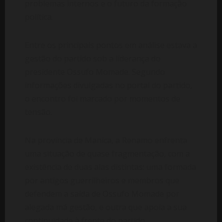
problemas internos e o futuro da formação
política.
Entre os principais pontos em análise estava a
gestão do partido sob a liderança do
presidente Ossufo Momade. Segundo
informações divulgadas no portal do partido,
o encontro foi marcado por momentos de
tensão.
Na província de Manica, a Renamo enfrenta
uma situação de quase fragmentação, com a
existência de duas alas distintas: uma formada
por antigos guerrilheiros e membros que
defendem a saída de Ossufo Momade por
alegada má gestão, e outra que apoia a sua
continuidade à frente do partido.