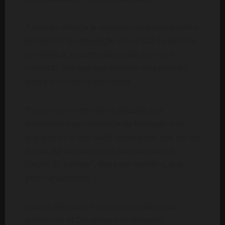
A tensão interna já resultou no encerramento
provisório da delegação provincial da Renamo
em Manica, atualmente gerida por uma
comissão até que seja tomada uma decisão
sobre o futuro da estrutura.
“Houve confronto entre aqueles que
defendem a permanência de Momade e os
que exigem a sua saída. Esperamos que até ao
fim do dia possamos ter clareza sobre o
futuro do partido”, disse um membro, que
pediu anonimato.
Ossufo Momade foi eleito presidente do
partido no VI Congresso da Renamo,