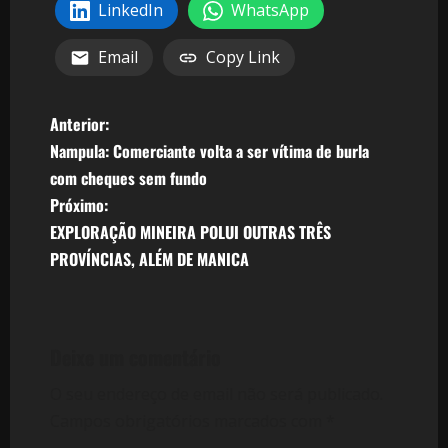
LinkedIn
WhatsApp
Email
Copy Link
N
Anterior:
Nampula: Comerciante volta a ser vítima de burla
a
com cheques sem fundo
v
Próximo:
EXPLORAÇÃO MINEIRA POLUI OUTRAS TRÊS
e
PROVÍNCIAS, ALÉM DE MANICA
g
a
Deixe um comentário
ç
O seu endereço de email não será publicado.
ã
Campos obrigatórios marcados com
*