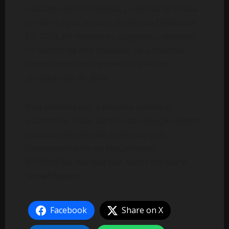
realizado em Gorongosa, província de Sofala,
em 2019, após a morte de Afonso Dhlakama.
Em 2024, foi reeleito no congresso realizado
no distrito de Alto Molócuè, na Zambézia,
tendo concorrido também às eleições
presidenciais de 2024.
Pela primeira vez, a Renamo perdeu o
estatuto de maior partido da oposição, agora
ocupado pelo Partido Optimista pelo
Desenvolvimento de Moçambique
(PODEMOS), liderado por Albino Forquilha.
(
Vozafricano
)
Facebook
Share on X