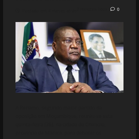
2 minutos lidos
0
Postado em 4 meses atrás
A Renamo, segundo maior partido da
oposição em Moçambique, reuniu-se esta
quinta-feira (26), na cidade de Chimoio,
província de Manica, para debater os