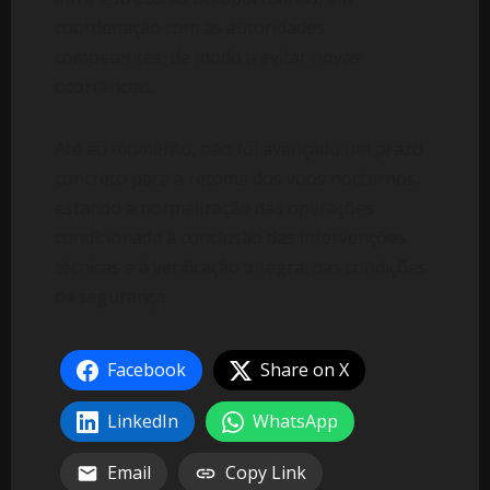
coordenação com as autoridades
competentes, de modo a evitar novas
ocorrências.
Até ao momento, não foi avançado um prazo
concreto para a retoma dos voos nocturnos,
estando a normalização das operações
condicionada à conclusão das intervenções
técnicas e à verificação integral das condições
de segurança.
Facebook
Share on X
LinkedIn
WhatsApp
Email
Copy Link