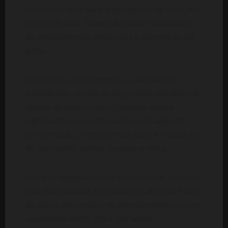
nocturnos de e para o Aeroporto de Tete, no
centro do país, na sequência da vandalização
de equipamentos essenciais à iluminação da
pista.
De acordo com a empresa, a decisão foi
tomada por razões de segurança operacional,
depois de terem sido registados danos
significativos no sistema de iluminação de
aproximação, fundamentais para a realização
de operações aéreas durante a noite.
Entre os equipamentos vandalizados constam
oito lâmpadas de aproximação, além do furto
de cabos eléctricos e de transformadores com
capacidade entre 150 e 200 watts,