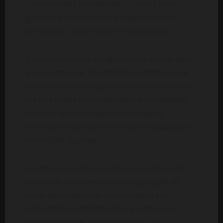
componentes considerados críticos para
garantir a visibilidade e a segurança das
aeronaves na aterragem e descolagem.
Num comunicado divulgado esta quinta-feira,
a Aeroportos de Moçambique esclarece que
os voos nocturnos permanecerão cancelados
até que todos os equipamentos danificados
sejam totalmente repostos e estejam
reunidas as condições técnicas exigidas para
operações seguras.
A empresa assegura ainda que já decorrem
trabalhos no terreno para a reposição do
material vandalizado e que estão a ser
reforçadas as medidas de segurança das
infra-estruturas aeroportuárias, em