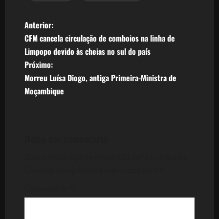
N
Anterior:
CFM cancela circulação de comboios na linha de
a
Limpopo devido às cheias no sul do país
v
Próximo:
Morreu Luísa Diogo, antiga Primeira-Ministra de
e
Moçambique
g
a
Deixe um comentário
ç
O seu endereço de email não será publicado.
ã
Campos obrigatórios marcados com
*
o
Comentário
*
d