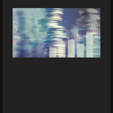
Moçambique voltou a despertar forte atenção
entre analistas internacionais depois de um
relatório recente da Oxford Economics colocar
o país no topo do índice de risco económico
africano. A avaliação resulta de uma
combinação de fragilidades macroeconómicas,
pressão cambial, endividamento elevado e um