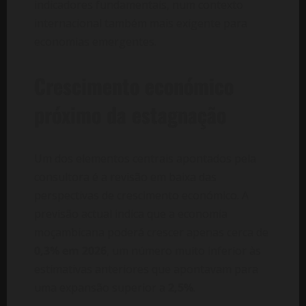
indicadores fundamentais, num contexto
internacional também mais exigente para
economias emergentes.
Crescimento económico
próximo da estagnação
Um dos elementos centrais apontados pela
consultora é a revisão em baixa das
perspectivas de crescimento económico. A
previsão actual indica que a economia
moçambicana poderá crescer apenas cerca de
0,3% em 2026
, um número muito inferior às
estimativas anteriores que apontavam para
uma expansão superior a
2,5%
.