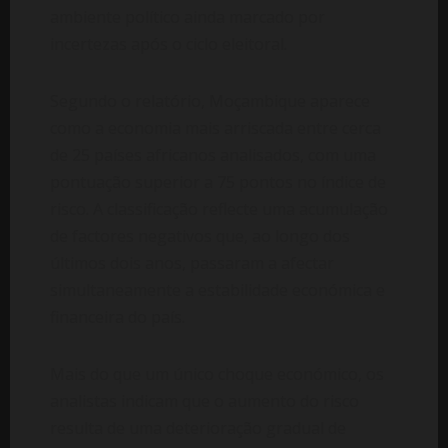
ambiente político ainda marcado por
incertezas após o ciclo eleitoral.
Segundo o relatório, Moçambique aparece
como a economia mais arriscada entre cerca
de 25 países africanos analisados, com uma
pontuação superior a 75 pontos no índice de
risco. A classificação reflecte uma acumulação
de factores negativos que, ao longo dos
últimos dois anos, passaram a afectar
simultaneamente a estabilidade económica e
financeira do país.
Mais do que um único choque económico, os
analistas indicam que o aumento do risco
resulta de uma deterioração gradual de