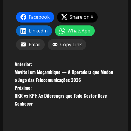
Facebook
Share on X
LinkedIn
WhatsApp
Email
Copy Link
N
Anterior:
Movitel em Moçambique — A Operadora que Mudou
a
o Jogo das Telecomunicações 2026
v
Próximo:
OKR vs KPI: As Diferenças que Todo Gestor Deve
e
Conhecer
g
a