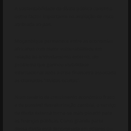
A sustentabilidade da dívida pública constitui
outro factor importante na avaliação de risco
atribuída ao país.
Moçambique permanece entre as economias
africanas com maior vulnerabilidade em
relação ao endividamento externo, um
problema que ganhou visibilidade
internacional após a crise financeira associada
às chamadas “dívidas ocultas”.
Num cenário de crescimento económico fraco
e de possível desvalorização cambial, o serviço
da dívida externa torna-se mais pesado para
as finanças públicas. Como grande parte
dessa dívida está denominada em dólares ou