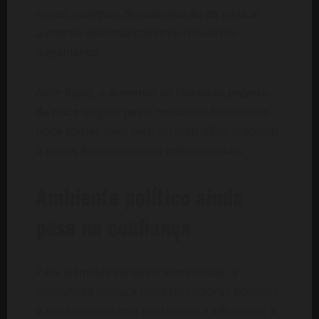
euros, qualquer desvalorização do metical
aumenta automaticamente o custo de
pagamento.
Além disso, o aumento do chamado
prémio
de risco
exigido pelos mercados financeiros
pode tornar mais caro ou mais difícil o acesso
a novos financiamentos internacionais.
Ambiente político ainda
pesa na confiança
Para além das variáveis económicas, a
consultora destaca também factores políticos
e institucionais que continuam a influenciar a