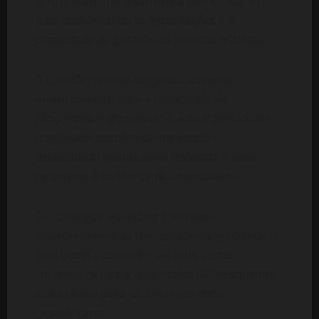
profundamente a estrutura económica do
país, aumentando as exportações e a
capacidade de geração de receitas públicas.
A questão central, segundo analistas
internacionais, será a capacidade de
Moçambique atravessar o actual período de
fragilidade económica mantendo a
estabilidade institucional necessária para
recuperar a confiança dos investidores.
Se conseguir equilibrar reformas
macroeconómicas com estabilidade política, o
país poderá converter os seus vastos
recursos naturais num motor de crescimento
sustentável para os próximos anos.
_vozafricano