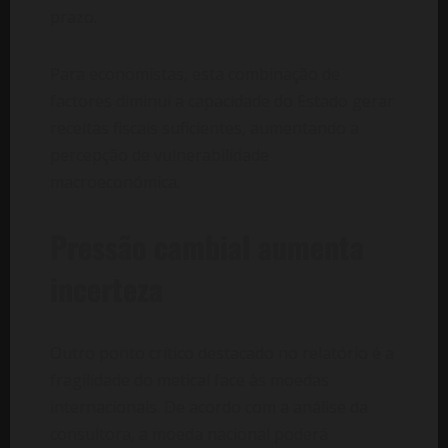
prazo.
Para economistas, esta combinação de
factores diminui a capacidade do Estado gerar
receitas fiscais suficientes, aumentando a
percepção de vulnerabilidade
macroeconómica.
Pressão cambial aumenta
incerteza
Outro ponto crítico destacado no relatório é a
fragilidade do metical face às moedas
internacionais. De acordo com a análise da
consultora, a moeda nacional poderá