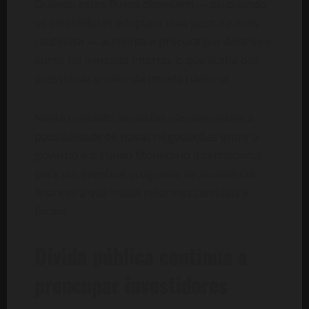
Quando estes fluxos diminuem — ou quando
os investidores adoptam uma postura mais
cautelosa — aumenta a procura por dólares e
euros no mercado interno, o que acaba por
pressionar o valor da moeda nacional.
Neste contexto, analistas não descartam a
possibilidade de novas negociações entre o
governo e o Fundo Monetário Internacional
para um eventual programa de assistência
financeira que inclua reformas cambiais e
fiscais.
Dívida pública continua a
preocupar investidores