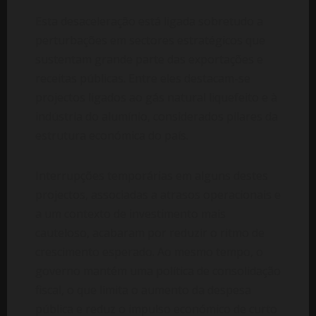
Esta desaceleração está ligada sobretudo a
perturbações em sectores estratégicos que
sustentam grande parte das exportações e
receitas públicas. Entre eles destacam-se
projectos ligados ao gás natural liquefeito e à
indústria do alumínio, considerados pilares da
estrutura económica do país.
Interrupções temporárias em alguns destes
projectos, associadas a atrasos operacionais e
a um contexto de investimento mais
cauteloso, acabaram por reduzir o ritmo de
crescimento esperado. Ao mesmo tempo, o
governo mantém uma política de consolidação
fiscal, o que limita o aumento da despesa
pública e reduz o impulso económico de curto