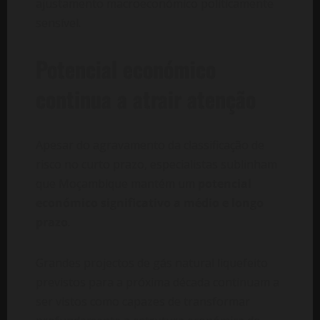
ajustamento macroeconómico politicamente
sensível.
Potencial económico
continua a atrair atenção
Apesar do agravamento da classificação de
risco no curto prazo, especialistas sublinham
que Moçambique mantém um
potencial
económico significativo a médio e longo
prazo
.
Grandes projectos de gás natural liquefeito
previstos para a próxima década continuam a
ser vistos como capazes de transformar