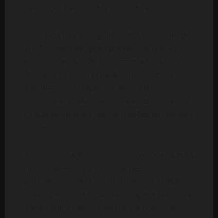
percepção de risco dos investidores.
O período que se seguiu às eleições gerais de
2024 foi marcado por episódios de tensão
social e contestação política em várias regiões
do país. Embora a situação tenha registado
alguma estabilização nos meses mais
recentes, analistas consideram que parte das
causas estruturais dessas tensões permanece
presente.
A implementação de medidas económicas mais
rigorosas — como cortes de despesas
públicas, reformas fiscais ou desvalorização
cambial — poderá igualmente gerar pressões
sociais adicionais, tornando o processo de