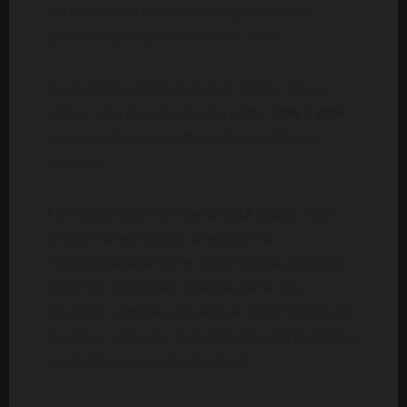
enfrentar um processo de ajustamento
cambial significativo durante 2026.
Os analistas estimam que o metical possa
sofrer uma desvalorização entre
20% e 25%
,
caso persistam os actuais desequilíbrios
externos.
A pressão sobre a moeda está ligada a um
problema estrutural da economia
moçambicana: a forte dependência de fluxos
externos de divisas. Grande parte das
reservas cambiais provém de exportações de
recursos naturais, investimento estrangeiro e
apoio financeiro internacional.