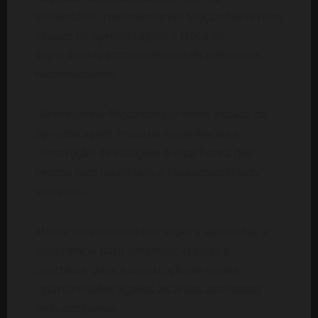
sustentável, representando Moçambique num
espaço de aprendizagem e troca de
experiências entre mulheres de diferentes
nacionalidades.
“Representar Moçambique neste espaço de
aprendizagem, troca de experiências e
construção de soluções é uma honra que
recebo com humildade e responsabilidade”,
escreveu.
Mirela acrescentou que espera aproveitar a
experiência para aprender, crescer e
contribuir para a construção de novas
oportunidades ligadas às áreas abordadas
pelo programa.