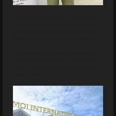
A moçambicana Mirela das Dores anunciou a
sua chegada a Mombasa, no Quénia, onde irá
participar num programa internacional que
reúne mulheres líderes de vários países.
Numa mensagem publicada nas redes sociais,
Mirela revelou ter efectuado uma viagem de
quase 20 horas, incluindo quatro voos, até
chegar ao destino.