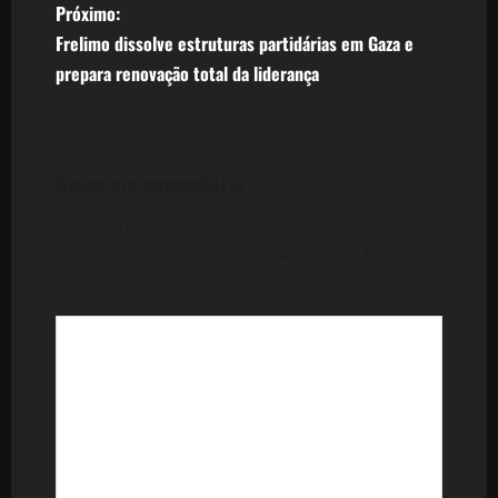
v
Próximo:
Frelimo dissolve estruturas partidárias em Gaza e
e
prepara renovação total da liderança
g
a
Deixe um comentário
ç
O seu endereço de email não será publicado.
ã
Campos obrigatórios marcados com
*
o
Comentário
*
d
e
a
r