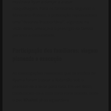
mostrava Ryan a dançar e a usar
maquilhagem. Para os familiares, segundo o
Ministério Público, a publicação representava
uma “desonra insuportável”, algo que, na
visão deles, ameaçava o prestígio da família
perante a comunidade.
Participação dos familiares: viagem
planeada e execução
As investigações revelaram que os irmãos de
Ryan a foram buscar a Roterdão sob o
pretexto de a levar para casa. Em vez disso,
conduziram-na a uma zona rural isolada, onde
o pai,
Khaled
, já os aguardava.