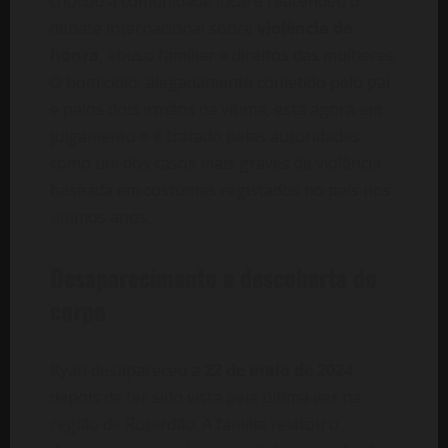
chocou a comunidade local e reacendeu o
debate internacional sobre
violência de
honra
, abuso familiar e direitos das mulheres.
O homicídio, alegadamente cometido pelo pai
e pelos dois irmãos da vítima, está agora em
julgamento e é tratado pelas autoridades
como um dos casos mais graves de violência
baseada em costumes registados no país nos
últimos anos.
Desaparecimento e descoberta do
corpo
Ryan desapareceu a
22 de maio de 2024
,
depois de ter sido vista pela última vez na
região de Roterdão. A família relatou o