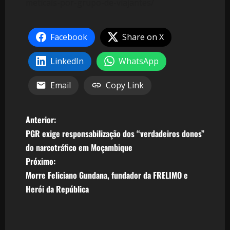
meticais-por-grupo-de-viajantes/
Facebook
Share on X
LinkedIn
WhatsApp
Email
Copy Link
N
Anterior:
PGR exige responsabilização dos “verdadeiros donos”
a
do narcotráfico em Moçambique
v
Próximo:
Morre Feliciano Gundana, fundador da FRELIMO e
e
Herói da República
g