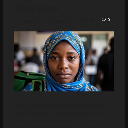
Países Baixos
4 minutos lidos
0
Postado em 8 meses atrás
Uma jovem de
18 anos
, identificada como
Ryan Al Najjar
, foi assassinada de forma
brutal nos
Países Baixos
, num crime que