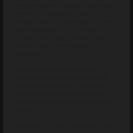
onde permanece em paradeiro parcialmente
conhecido. Em declarações à imprensa
holandesa, assumiu ter participado no crime,
mas tentou isentar os filhos de culpa.
Contudo, a polícia dispõe de provas sólidas
que ligam todos os três familiares ao
assassinato.
Os irmãos de Ryan enfrentam agora
acusações que podem resultar em
até 20
anos de prisão
, enquanto o pai, julgado
à
revelia
, poderá ser condenado a
25 anos
— a
pena máxima possível no país para este tipo
de crime.
A defesa dos acusados apresentará as suas