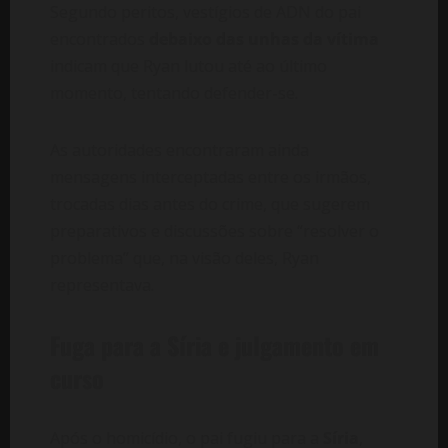
Segundo peritos, vestígios de ADN do pai
encontrados
debaixo das unhas da vítima
indicam que Ryan lutou até ao último
momento, tentando defender-se.
As autoridades encontraram ainda
mensagens interceptadas entre os irmãos,
trocadas dias antes do crime, que sugerem
preparativos e discussões sobre “resolver o
problema” que, na visão deles, Ryan
representava.
Fuga para a Síria e julgamento em
curso
Após o homicídio, o pai fugiu para a
Síria
,