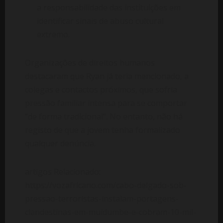
a responsabilidade das instituições em
identificar sinais de abuso cultural
extremo.
Organizações de direitos humanos
destacaram que Ryan já teria mencionado, a
colegas e contactos próximos, que sofria
pressão familiar intensa para se comportar
“de forma tradicional”. No entanto, não há
registo de que a jovem tenha formalizado
qualquer denúncia.
artigos Relacionado:
https://vozafricano.com/cabo-delgado-sob-
pressao-terroristas-instalam-portagens-
clandestinas-em-muidumbe-e-cobram-10-mil-