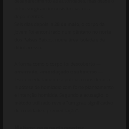
desaparecimento às autoridades, mas desde o
início surgiram inconsistências nos
depoimentos.
Seis dias depois, a
28 de maio
, o corpo da
jovem foi encontrado num pântano no norte
dos Países Baixos, numa área isolada e de
difícil acesso.
A forma como o corpo foi descoberto —
amarrado, amordaçado e submerso
—
levou imediatamente a polícia a considerar a
hipótese de homicídio com forte planeamento
e intenção homicida. Segundo a acusação, o
método utilizado revela “um grau significativo
de crueldade e premeditação”.
Motivo: comportamentos