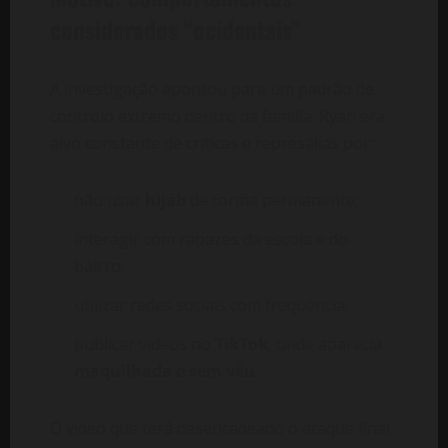
considerados “ocidentais”
A investigação apontou para um padrão de
controlo extremo dentro da família. Ryan era
alvo constante de críticas e represálias por:
não usar
hijab
de forma permanente;
interagir com rapazes da escola e do
bairro;
utilizar redes sociais com frequência;
publicar vídeos no
TikTok
, onde aparecia
maquilhada e sem véu
.
O vídeo que terá desencadeado o ataque final