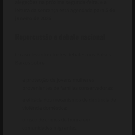
alegações na próxima segunda-feira, e a
leitura da sentença está agendada para
5 de
janeiro de 2026
.
Repercussão e debate nacional
O caso levantou fortes debates nos Países
Baixos sobre:
a protecção de jovens mulheres
provenientes de famílias conservadoras;
a eficácia dos mecanismos de denúncia de
violência doméstica;
o risco de crimes de honra em
comunidades migrantes;