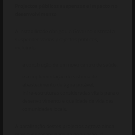
Projectos públicos suspensos e impacto no
desenvolvimento
A instabilidade obrigou o Governo distrital a
suspender vários projectos públicos,
incluindo:
a construção de um novo centro de saúde,
e a implementação do sistema de
abastecimento de água potável,
infra-estruturas consideradas vitais para o
desenvolvimento e qualidade de vida das
comunidades locais.
A paralisação destes projectos agrava ainda
mais a vulnerabilidade da população, já