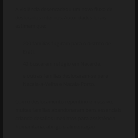
A violência desencadeou um novo fluxo de
deslocados internos. Autoridades locais
estimam que:
200 famílias fugiram para o distrito de
Eráti,
40 buscaram refúgio em Nacarôa,
e outras famílias deslocaram-se para
Nacala-a-Velha e Nacala-Porto.
Com o deslocamento repentino e massivo,
muitas famílias abandonaram bens essenciais,
criando desafios imediatos para assistência
humanitária, abrigo e alimentação.