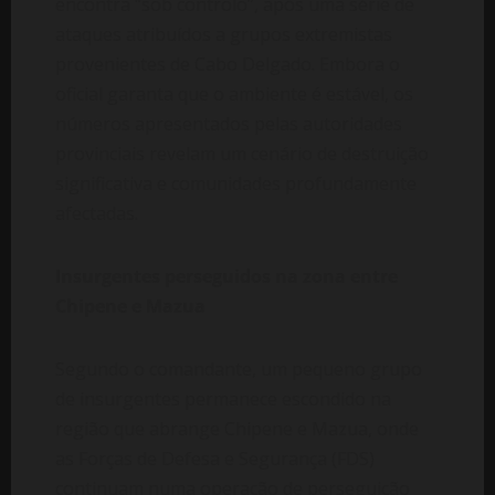
encontra “sob controlo”, após uma série de
ataques atribuídos a grupos extremistas
provenientes de Cabo Delgado. Embora o
oficial garanta que o ambiente é estável, os
números apresentados pelas autoridades
provinciais revelam um cenário de destruição
significativa e comunidades profundamente
afectadas.
Insurgentes perseguidos na zona entre
Chipene e Mazua
Segundo o comandante, um pequeno grupo
de insurgentes permanece escondido na
região que abrange Chipene e Mazua, onde
as Forças de Defesa e Segurança (FDS)
continuam numa operação de perseguição