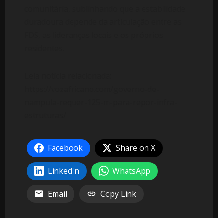
comunitária, sublinhando que a estabilidade
duradoura depende da articulação entre as
FDS, as lideranças locais e os próprios
residentes.
Leia notícia relacionada:
https://vozafricano.com/governo-de-
nampula-requer-125-m-para-repor-infra-
estruturas/
Facebook
Share on X
LinkedIn
WhatsApp
Email
Copy Link