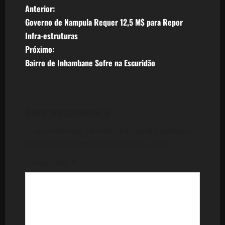
N
Anterior:
Governo de Nampula Requer 12,5 M$ para Repor
a
Infra-estruturas
v
Próximo:
Bairro de Inhambane Sofre na Escuridão
e
g
Deixe um comentário
a
O seu endereço de email não será publicado.
ç
Campos obrigatórios marcados com
*
ã
Comentário
*
o
d
e