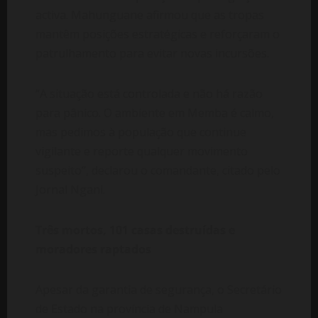
activa. Mahunguane afirmou que as tropas
mantêm posições estratégicas e reforçaram o
patrulhamento para evitar novas incursões.
“A situação está controlada e não há razão
para pânico. O ambiente em Memba é calmo,
mas pedimos à população que continue
vigilante e reporte qualquer movimento
suspeito”, declarou o comandante, citado pelo
Jornal Ngani.
Três mortos, 101 casas destruídas e
moradores raptados
Apesar da garantia de segurança, o Secretário
de Estado na província de Nampula