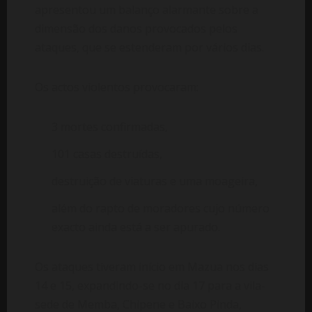
apresentou um balanço alarmante sobre a
dimensão dos danos provocados pelos
ataques, que se estenderam por vários dias.
Os actos violentos provocaram:
3 mortes confirmadas,
101 casas destruídas,
destruição de viaturas e uma moageira,
além do rapto de moradores cujo número
exacto ainda está a ser apurado.
Os ataques tiveram início em Mazua nos dias
14 e 15, expandindo-se no dia 17 para a vila-
sede de Memba, Chipene e Baixo Pinda,