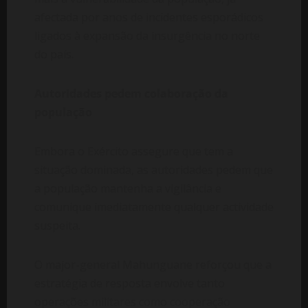
afectada por anos de incidentes esporádicos
ligados à expansão da insurgência no norte
do país.
Autoridades pedem colaboração da
população
Embora o Exército assegure que tem a
situação dominada, as autoridades pedem que
a população mantenha a vigilância e
comunique imediatamente qualquer actividade
suspeita.
O major-general Mahunguane reforçou que a
estratégia de resposta envolve tanto
operações militares como cooperação