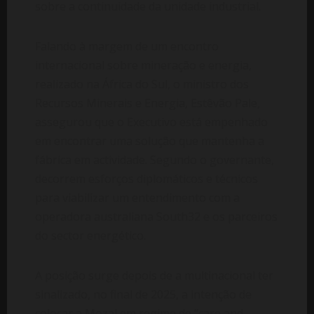
sobre a continuidade da unidade industrial.
Falando à margem de um encontro
internacional sobre mineração e energia,
realizado na África do Sul, o ministro dos
Recursos Minerais e Energia, Estêvão Pale,
assegurou que o Executivo está empenhado
em encontrar uma solução que mantenha a
fábrica em actividade. Segundo o governante,
decorrem esforços diplomáticos e técnicos
para viabilizar um entendimento com a
operadora australiana South32 e os parceiros
do sector energético.
A posição surge depois de a multinacional ter
sinalizado, no final de 2025, a intenção de
colocar a Mozal em regime de “care and