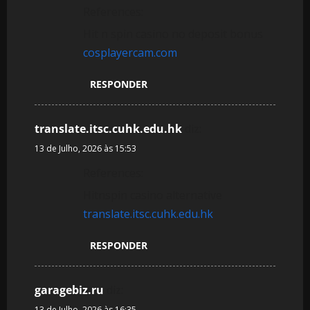
References:
Hit n spin casino no deposit bonus
cosplayercam.com
RESPONDER
translate.itsc.cuhk.edu.hk
diz:
13 de Julho, 2026 às 15:53
References:
Hitnspin casino alternative
translate.itsc.cuhk.edu.hk
RESPONDER
garagebiz.ru
diz:
13 de Julho, 2026 às 16:35