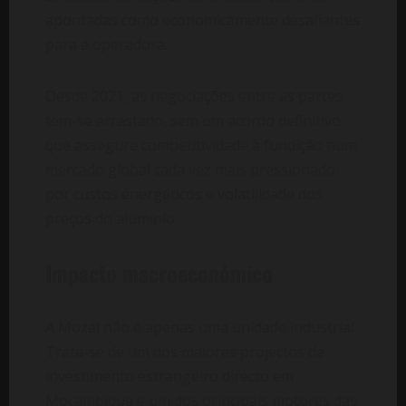
apontadas como economicamente desafiantes
para a operadora.
Desde 2021, as negociações entre as partes
têm-se arrastado, sem um acordo definitivo
que assegure competitividade à fundição num
mercado global cada vez mais pressionado
por custos energéticos e volatilidade dos
preços do alumínio.
Impacto macroeconómico
A Mozal não é apenas uma unidade industrial.
Trata-se de um dos maiores projectos de
investimento estrangeiro directo em
Moçambique e um dos principais motores das