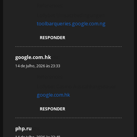
References:
Lollybet Umsatzbedingungen
toolbarqueries.google.com.ng
RESPONDER
google.com.hk
diz:
14 de Julho, 2026 às 23:33
References:
Lollybet Casino Auszahlungsdauer
google.com.hk
RESPONDER
php.ru
diz: