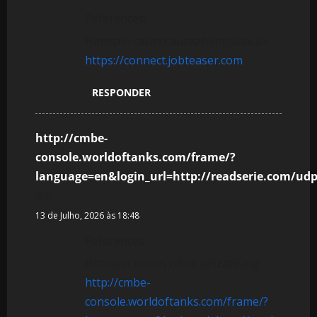
References:
Hitnspin casino auszahlungsdauer
https://connect.jobteaser.com
RESPONDER
http://cmbe-
console.worldoftanks.com/frame/?
language=en&login_url=http://readserie.com/u
diz:
13 de Julho, 2026 às 18:48
References:
Hitnspin bonus ohne einzahlung
http://cmbe-
console.worldoftanks.com/frame/?