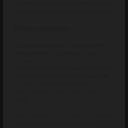
procura consolidar projectos estratégicos nos
sectores de gás natural, energia e mineração.
Pressão estratégica
O caso Mozal ocorre num período decisivo
para a política industrial moçambicana. Com
megaprojectos de gás natural em fase de
relançamento e crescente aposta na transição
energética, o Governo enfrenta o desafio de
equilibrar sustentabilidade financeira,
competitividade industrial e estabilidade
social.
Para o Executivo, manter a Mozal operacional
é também uma questão de credibilidade