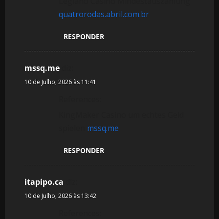
Legiano Casino Mindestauszahlung
e
quatrorodas.abril.com.br
a
RESPONDER
r
t
mssq.me
diz:
10 de Julho, 2026 às 11:41
i
References:
g
KingMaker Casino um echtes Geld
o
spielen
mssq.me
s
RESPONDER
itapipo.ca
diz:
10 de Julho, 2026 às 13:42
References: