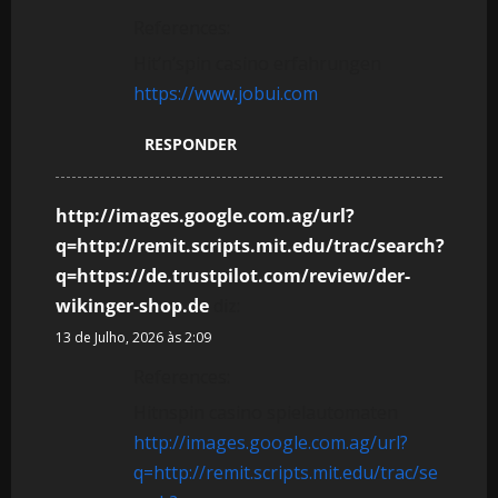
References:
Hit’n’spin casino erfahrungen
https://www.jobui.com
RESPONDER
http://images.google.com.ag/url?
q=http://remit.scripts.mit.edu/trac/search?
q=https://de.trustpilot.com/review/der-
wikinger-shop.de
diz:
13 de Julho, 2026 às 2:09
References:
Hitnspin casino spielautomaten
http://images.google.com.ag/url?
q=http://remit.scripts.mit.edu/trac/se