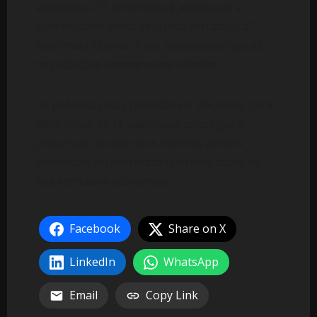
económica. “A prioridade é assegurar a
continuidade desta indústria estratégica”,
reafirmou Estêvão Pale, sinalizando que as
negociações permanecem abertas.
Os próximos dias poderão ser decisivos para
determinar se Moçambique conseguirá
preservar um dos seus maiores activos
industriais ou enfrentar um novo abalo na
sua estrutura económica.
Facebook
Share on X
LinkedIn
WhatsApp
Email
Copy Link