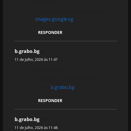
References:
KingMaker einzahlung bankkarte
images.google.vg
RESPONDER
b.grabo.bg
diz:
11 de Julho, 2026 às 11:47
References:
KingMaker Casino High Roller
Bonus
b.grabo.bg
RESPONDER
b.grabo.bg
diz:
11 de Julho, 2026 às 11:48