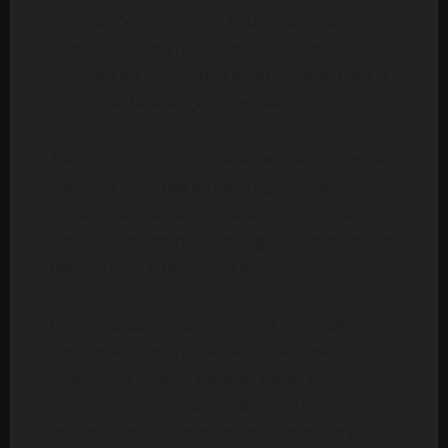
exportações nacionais. A sua produção
representa uma fatia expressiva das receitas
externas do país, sendo determinante para o
equilíbrio da balança comercial.
Além do contributo fiscal e cambial, a fundição
sustenta centenas de empregos directos e
milhares de postos de trabalho indirectos,
envolvendo empresas de logística, transporte,
manutenção e prestação de serviços.
Economistas alertam que uma eventual
suspensão poderá afectar o crescimento
económico, reduzir receitas fiscais e
enfraquecer a confiança de investidores
internacionais num momento em que o país