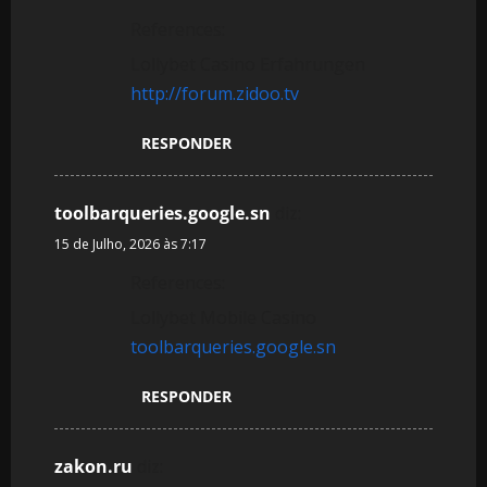
References:
Lollybet Casino Erfahrungen
http://forum.zidoo.tv
RESPONDER
toolbarqueries.google.sn
diz:
15 de Julho, 2026 às 7:17
References:
Lollybet Mobile Casino
toolbarqueries.google.sn
RESPONDER
zakon.ru
diz: