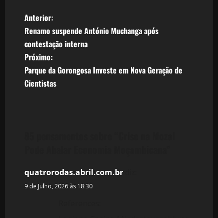
N
Anterior:
Renamo suspende António Muchanga após
a
contestação interna
v
Próximo:
Parque da Gorongosa Investe em Nova Geração de
e
Cientistas
g
a
85 pensamentos sobre “
Crise na Mozal
ç
Pode Abalar Economia Moçambicana
”
ã
quatrorodas.abril.com.br
diz:
o
9 de Julho, 2026 às 18:30
d
References: