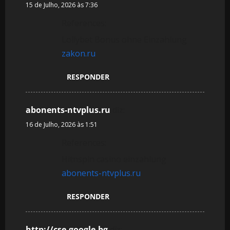
15 de Julho, 2026 às 7:36
References:
Lollybet Bonus ohne Einzahlung
zakon.ru
RESPONDER
abonents-ntvplus.ru
diz:
16 de Julho, 2026 às 1:51
References:
Hitnspin casino einzahlung
abonents-ntvplus.ru
RESPONDER
http://cse.google.bg
diz: