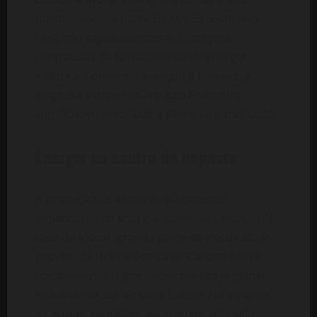
maintenance” a partir de Março deste ano,
caso não sejam revistas as condições
contratuais de fornecimento de energia
eléctrica. Conforme avançou a Reuters, a
empresa estima um impacto financeiro
significativo associado à eventual paralisação.
Energia no centro do impasse
A produção de alumínio é altamente
dependente de energia intensiva e estável. No
caso da Mozal, grande parte da electricidade
provém da Hidroeléctrica de Cahora Bassa,
complementada por fornecimento regional,
incluindo da sul-africana Eskom. No entanto,
as actuais condições contratuais têm sido