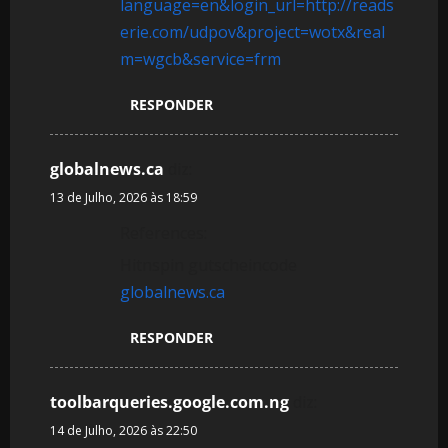
language=en&login_url=http://reads
erie.com/udpov&project=wotx&real
m=wgcb&service=frm
RESPONDER
globalnews.ca
diz:
13 de Julho, 2026 às 18:59
References:
Hitnspin gutscheincode
globalnews.ca
RESPONDER
toolbarqueries.google.com.ng
diz:
14 de Julho, 2026 às 22:50