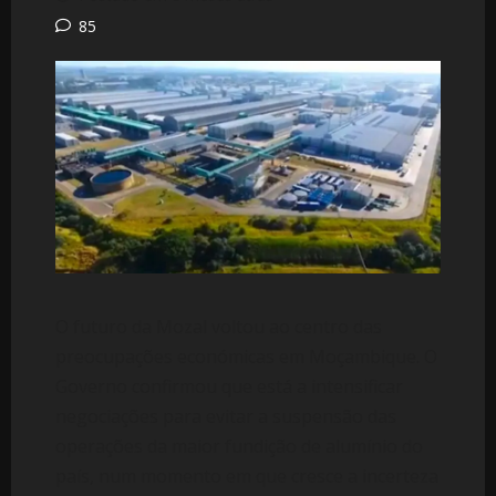
85
O futuro da Mozal voltou ao centro das
preocupações económicas em Moçambique. O
Governo confirmou que está a intensificar
negociações para evitar a suspensão das
operações da maior fundição de alumínio do
país, num momento em que cresce a incerteza