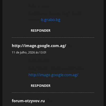
References:
KingMaker Casino High Roller
Bonus
b.grabo.bg
RESPONDER
http://image.google.com.ag/
diz:
11 de Julho, 2026 às 13:01
References:
Kingmaker Casino Deutschland
http://image.google.com.ag/
RESPONDER
forum-otzyvov.ru
diz: