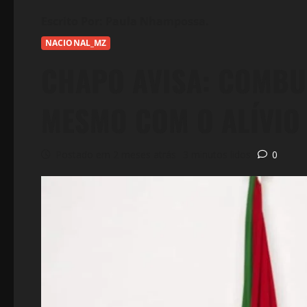
NACIONAL_MZ
CHAPO AVISA: COMBU
MESMO COM O ALÍVIO 
Postado em 2 meses atrás
3 minutos lidos
0