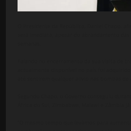
O Presidente da República, Daniel Chapo, 
será imediata, apesar do abrandamento das 
semanas.
Falando no encerramento da sua visita de tra
actualmente disponível no país foi adquirid
até sentirem qualquer alívio nas bombas de
Segundo Chapo, o Governo conseguiu durant
África do Sul, Zimbabwe, Malawi e Zâmbia já 
“O mesmo tempo que levámos para aumentar po