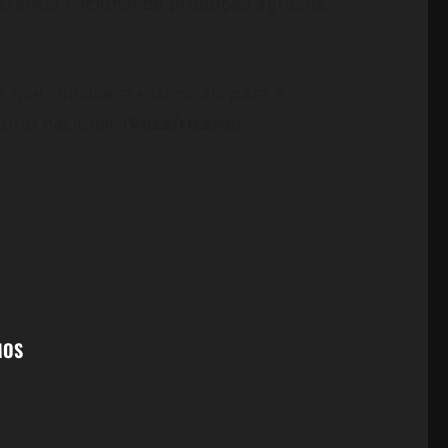
erência nacional de produção agrícola,
s que considera essenciais para a
rio nacional. (
Vozafricano
)
MOS