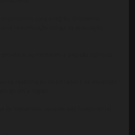
ernacional.
s importantes para a região. O Governo
, uma reivindicação antiga da população
 província, aumentando a pressão sobre os
os na reabilitação de estradas e na expansão
atingiram a região.
gua de Mandimba, considerado fundamental