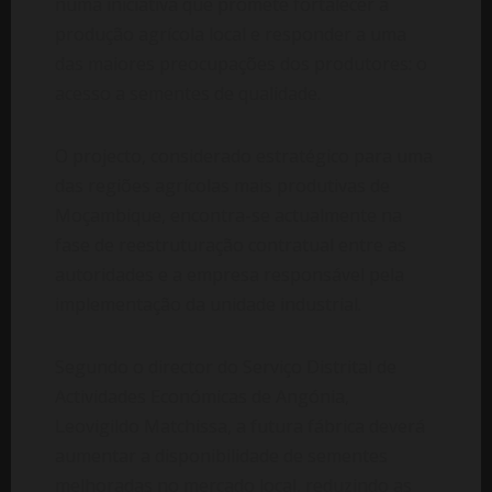
numa iniciativa que promete fortalecer a
produção agrícola local e responder a uma
das maiores preocupações dos produtores: o
acesso a sementes de qualidade.
O projecto, considerado estratégico para uma
das regiões agrícolas mais produtivas de
Moçambique, encontra-se actualmente na
fase de reestruturação contratual entre as
autoridades e a empresa responsável pela
implementação da unidade industrial.
Segundo o director do Serviço Distrital de
Actividades Económicas de Angónia,
Leovigildo Matchissa, a futura fábrica deverá
aumentar a disponibilidade de sementes
melhoradas no mercado local, reduzindo as