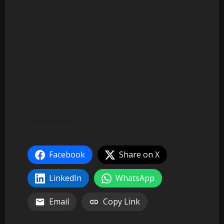
de milhares de famílias.
Com a futura instalação da fábrica de
sementes, as autoridades esperam criar
condições para aumentar a produtividade,
melhorar o rendimento dos agricultores e
reforçar a posição de Angónia como um dos
maiores celeiros agrícolas de Moçambique.
(
Vozafricano
)
Facebook
Share on X
LinkedIn
WhatsApp
Email
Copy Link