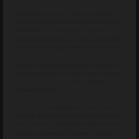
Actualmente, um saco de 50 quilogramas de
adubo é vendido entre 3.000 e 3.700 meticais,
dependendo da época agrícola, um valor
considerado elevado para milhares de famílias
que dependem da agricultura para sobreviver.
As autoridades reconhecem que o custo dos
fertilizantes continua a ser um dos principais
obstáculos para o aumento da produção
agrícola no distrito.
Por isso, cresce também a expectativa em
torno da possibilidade de instalação futura de
uma unidade de produção de fertilizantes em
Angónia, o que permitiria reduzir custos e