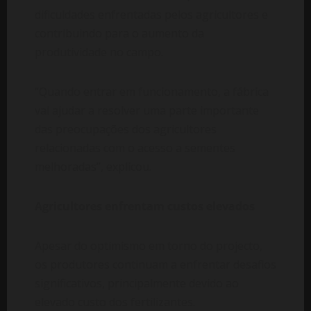
dificuldades enfrentadas pelos agricultores e
contribuindo para o aumento da
produtividade no campo.
“Quando entrar em funcionamento, a fábrica
vai ajudar a resolver uma parte importante
das preocupações dos agricultores
relacionadas com o acesso a sementes
melhoradas”, explicou.
Agricultores enfrentam custos elevados
Apesar do optimismo em torno do projecto,
os produtores continuam a enfrentar desafios
significativos, principalmente devido ao
elevado custo dos fertilizantes.