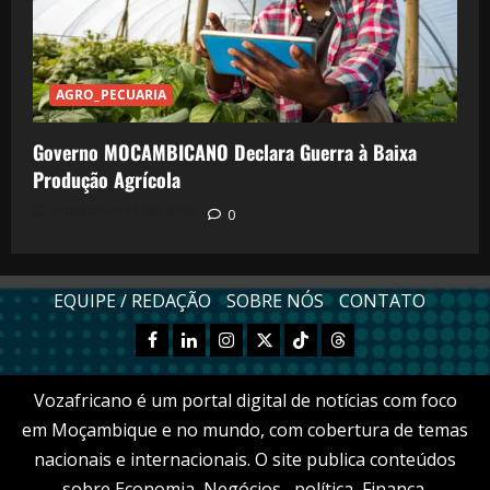
AGRO_PECUARIA
Governo MOCAMBICANO Declara Guerra à Baixa
Produção Agrícola
Postado em 1 dia atrás
0
EQUIPE / REDAÇÃO
SOBRE NÓS
CONTATO
Facebook
Linkedn
Instagram
X
TikTok
Threads
Vozafricano é um portal digital de notícias com foco
em Moçambique e no mundo, com cobertura de temas
nacionais e internacionais. O site publica conteúdos
sobre Economia, Negócios , política, Finança,