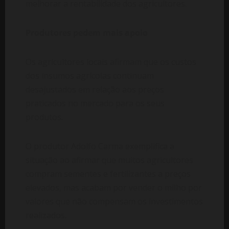
melhorar a rentabilidade dos agricultores.
Produtores pedem mais apoio
Os agricultores locais afirmam que os custos
dos insumos agrícolas continuam
desajustados em relação aos preços
praticados no mercado para os seus
produtos.
O produtor Adolfo Carma exemplifica a
situação ao afirmar que muitos agricultores
compram sementes e fertilizantes a preços
elevados, mas acabam por vender o milho por
valores que não compensam os investimentos
realizados.