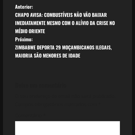
N
Anterior:
CHAPO AVISA: COMBUSTÍVEIS NÃO VÃO BAIXAR
a
IMEDIATAMENTE MESMO COM O ALÍVIO DA CRISE NO
v
MÉDIO ORIENTE
Próximo:
e
ZIMBABWE DEPORTA 29 MOÇAMBICANOS ILEGAIS,
MAIORIA SÃO MENORES DE IDADE
g
a
ç
Deixe um comentário
ã
O seu endereço de email não será publicado.
Campos obrigatórios marcados com
*
o
Comentário
*
d