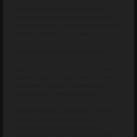
“A semente de milho custa cerca de 200
meticais e o adubo mais de três mil meticais.
Depois vendemos a produção a preços baixos.
Assim fica difícil ter lucro”, lamentou.
Região é referência agrícola em Tete
Angónia é considerada uma das principais
potências agrícolas da província de Tete e
desempenha um papel fundamental no
abastecimento alimentar da região.
O distrito destaca-se sobretudo na produção
de milho, feijão e diversos cereais,
contribuindo significativamente para a
economia local e para a segurança alimentar