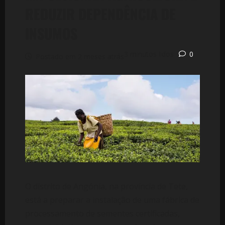
REDUZIR DEPENDÊNCIA DE
INSUMOS
3 minutos lidos
0
Postado em 2 meses atrás
O distrito de Angónia, na província de Tete,
está a preparar a instalação de uma fábrica de
processamento de sementes certificadas,