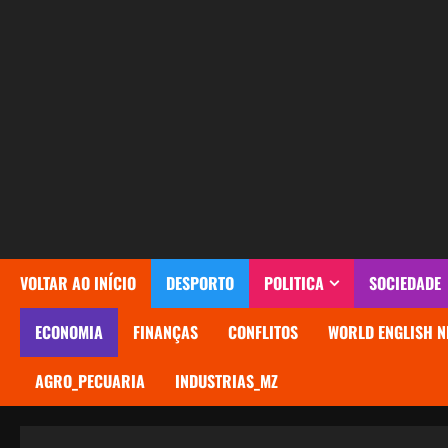
Avançar
para
o
conteúdo
VOLTAR AO INÍCIO
DESPORTO
POLITICA
SOCIEDADE
ECONOMIA
FINANÇAS
CONFLITOS
WORLD ENGLISH N
AGRO_PECUARIA
INDUSTRIAS_MZ