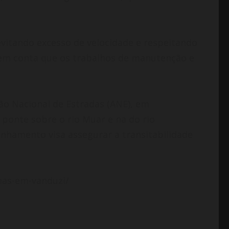
vitando excesso de velocidade e respeitando
o em conta que os trabalhos de manutenção e
ão Nacional de Estradas (ANE), em
ponte sobre o rio Muar e na do rio
nhamento visa assegurar a transitabilidade
imas-em-vanduzi/