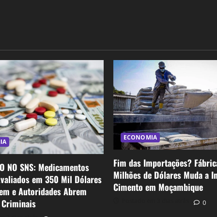
ECONOMIA
IA
Fim das Importações? Fábric
O NO SNS: Medicamentos
Milhões de Dólares Muda a I
Avaliados em 350 Mil Dólares
Cimento em Moçambique
em e Autoridades Abrem
Postado em 3 dias atrás
 Criminais
0