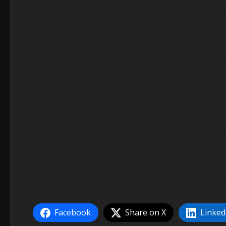
ao local para avaliar a situação e o grau de 
Na ocasião, o governante apelou aos automo
rigorosamente as orientações das equipas de
reforço da via ainda decorrem.
Segundo informações avançadas pelas autori
coordenação com empreiteiros, continuam no
Gorongosa, esta última anteriormente interd
e prevenir novos cortes enquanto persistem 
Relacionado : https://vozafricano.com/trage
Facebook
Share on X
Linked