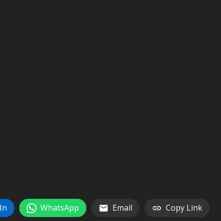
segurança da infra-estrutura.
bilistas para adoptarem uma condução prudente, e
 fiscalização rodoviária destacadas no local, tend
dades rodoviárias, equipas técnicas da Administraç
 terreno a acompanhar a circulação de viaturas na 
itada devido à subida do nível das águas. O acompa
as chuvas na região.
dia-em-mina-de-seis-carros-pode-ter-feito-mais-vit
In
WhatsApp
Email
Copy Link