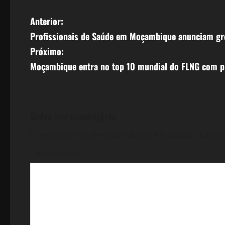
N
Anterior:
Profissionais de Saúde em Moçambique anunciam grev
a
Próximo:
v
Moçambique entra no top 10 mundial do FLNG com pr
e
g
Deixe um comentário
a
O seu endereço de email não será publicado.
Campo
ç
Comentário
*
ã
o
d