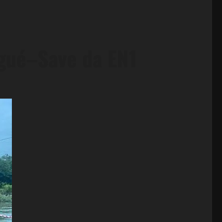
ngué–Save da EN1