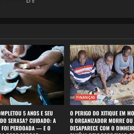
 2 dias atrás
0
FINANÇAS
OMPLETOU 5 ANOS E SEU
O PERIGO DO XITIQUE EM M
 DO SERASA? CUIDADO: A
O ORGANIZADOR MORRE OU
O FOI PERDOADA — E O
DESAPARECE COM O DINHEI