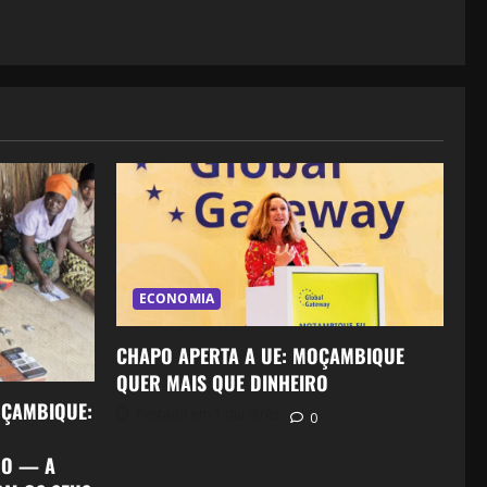
ECONOMIA
CHAPO APERTA A UE: MOÇAMBIQUE
QUER MAIS QUE DINHEIRO
OÇAMBIQUE:
Postado em 1 dia atrás
0
RO — A