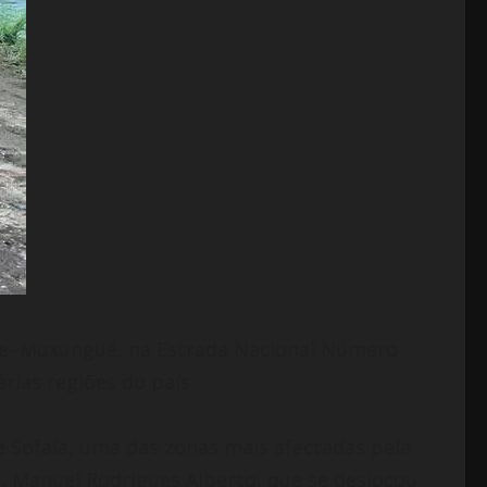
 Save–Muxungué, na Estrada Nacional Número
rias regiões do país.
e Sofala, uma das zonas mais afectadas pela
, Manuel Rodrigues Alberto, que se deslocou