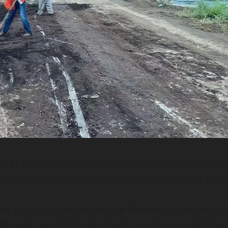
ira (14), a circulação normal de viaturas no troço
elas chuvas intensas e inundações registadas em vá
re o rio Muar, no distrito de Machanga, província d
o pelo Secretário de Estado na província de Sofala