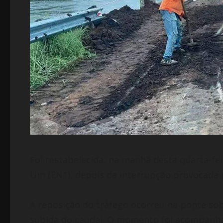
Foi restabelecida, na manhã desta quarta-fe
Um (EN1), depois da interrupção provocada p
A reposição do tráfego ocorreu na ponte sob
subida do caudal. O momento foi acompanhad