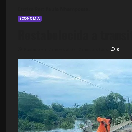
ECONOMIA
Restabelecida a trans
Postado em 7 meses atrás
2 minutos lidos
0