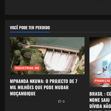
Postado em
VOCÊ PODE TER PERDIDO
INDUSTRIAS_MZ
MPHANDA NKUWA: O PROJECTO DE 7
FINANÇAS
MIL MILHÕES QUE PODE MUDAR
MOÇAMBIQUE
BRASIL : C
NOME SAIU
Postado em 12 minutos atrás
0
DÍVIDA NÃ