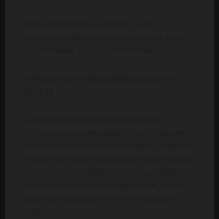
Sem capacidade de competir, muitos
agricultores ficam presos num ciclo de baixa
produtividade e pouca rentabilidade.
Infraestruturas degradadas agravam o
cenário
Capaina destaca ainda que a falta de
infraestruturas adequadas — como regadios
funcionais e fábricas de descasque — impede
o desenvolvimento da cadeia de valor do arroz
local. Muitas instalações estão degradadas ou
operam muito abaixo da capacidade, levando
à perda de qualidade do arroz produzido
internamente.