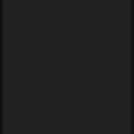
das zonas mais importantes do país na
cultura do cereal.
A pesquisa, intitulada “Implicações da
Importação de Arroz na Produção Orizícola no
Delta do Zambeze”, mostra que a entrada
massiva de arroz estrangeiro — proveniente
sobretudo da Índia, China, Tailândia e
Paquistão — está a criar uma concorrência
desigual que deixa os produtores
moçambicanos em clara desvantagem.
Arroz moçambicano perde espaço para o
importado
Capaina explica que esses países conseguem