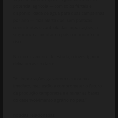
potencial agrícola — com solos férteis e
disponibilidade de água para duas campanhas
por ano — mas alerta que, sem políticas
consistentes e controlo das importações, a
segurança alimentar do país continuará em
risco.
No encerramento do estudo, o investigador
deixa um aviso claro:
“As importações garantem o consumo
imediato, mas estão a comprometer o futuro
da produção camponesa e a minar as bases
do desenvolvimento agrário no país.”
notícias relacionadas: