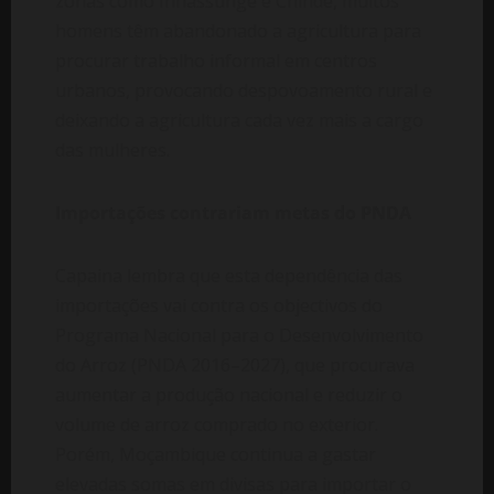
zonas como Inhassunge e Chinde, muitos
homens têm abandonado a agricultura para
procurar trabalho informal em centros
urbanos, provocando despovoamento rural e
deixando a agricultura cada vez mais a cargo
das mulheres.
Importações contrariam metas do PNDA
Capaina lembra que esta dependência das
importações vai contra os objectivos do
Programa Nacional para o Desenvolvimento
do Arroz (PNDA 2016–2027), que procurava
aumentar a produção nacional e reduzir o
volume de arroz comprado no exterior.
Porém, Moçambique continua a gastar
elevadas somas em divisas para importar o