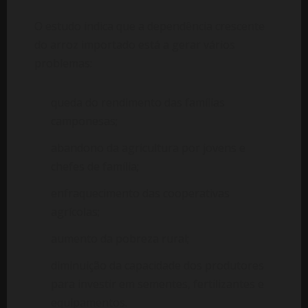
O estudo indica que a dependência crescente
do arroz importado está a gerar vários
problemas:
queda do rendimento das famílias
camponesas;
abandono da agricultura por jovens e
chefes de família;
enfraquecimento das cooperativas
agrícolas;
aumento da pobreza rural;
diminuição da capacidade dos produtores
para investir em sementes, fertilizantes e
equipamentos.