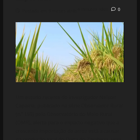
4 minutos lidos
0
Postado em 9 meses atrás
Um estudo recente do investigador Nelson
Capaina, publicado na série Observador Rural
(n.º 159) pelo Observatório do Meio Rural
(OMR), alerta para o impacto negativo que a
crescente importação de arroz está a causar
na produção local do Delta do Zambeze, uma