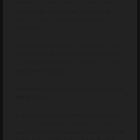
tiveram resultados limitados devido à fraca
coordenação institucional, má gestão de
fundos e falta de acompanhamento aos
produtores.
Isso tem levado famílias do delta a depender
cada vez mais do arroz importado, enquanto
as machambas produzem apenas o essencial
para consumo próprio.
Impactos sociais: êxodo rural e fragilização
das famílias
A queda da produção comercial está a reduzir
a circulação de dinheiro nas comunidades e a
capacidade das famílias de se sustentarem. Em