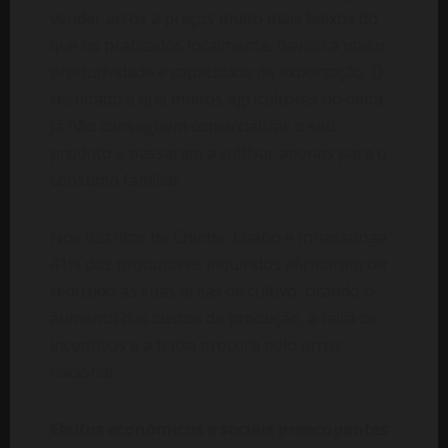
vender arroz a preços muito mais baixos do
que os praticados localmente, devido à maior
produtividade e capacidade de exportação. O
resultado é que muitos agricultores no delta
já não conseguem comercializar o seu
produto e passaram a cultivar apenas para o
consumo familiar.
Nos distritos de Chinde, Luabo e Inhassunge,
41% dos produtores inquiridos afirmaram ter
reduzido as suas áreas de cultivo, citando o
aumento dos custos de produção, a falta de
incentivos e a baixa procura pelo arroz
nacional.
Efeitos económicos e sociais preocupantes