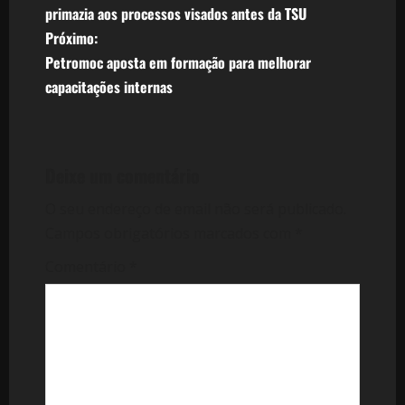
a
primazia aos processos visados antes da TSU
v
Próximo:
Petromoc aposta em formação para melhorar
e
capacitações internas
g
a
Deixe um comentário
ç
O seu endereço de email não será publicado.
ã
Campos obrigatórios marcados com
*
o
Comentário
*
d
e
a