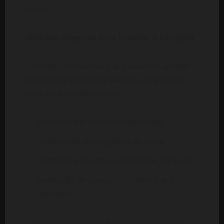
cereal.
Medidas urgentes para inverter a situação
O estudo recomenda que o Governo adopte
políticas de protecção selectiva ao produtor
local, com medidas como:
subsídios para insumos agrícolas;
reabilitação dos regadios do delta;
fortalecimento das cooperativas agrícolas;
facilitação de acesso ao crédito e aos
mercados.
Capaina defende que a região tem enorme