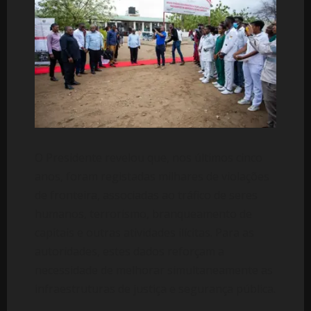
O Presidente revelou que, nos últimos cinco
anos, foram registadas milhares de violações
de fronteira, associadas ao tráfico de seres
humanos, terrorismo, branqueamento de
capitais e outras atividades ilícitas. Para as
autoridades, estes dados reforçam a
necessidade de melhorar simultaneamente as
infraestruturas de justiça e segurança pública.