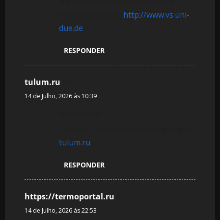
Hit’n’spin casino 25 euro bonus
ohne einzahlung
http://www.vs.uni-
due.de
RESPONDER
tulum.ru
diz:
14 de Julho, 2026 às 10:39
References:
Lollybet Casino Bonusbedingungen
tulum.ru
RESPONDER
https://termoportal.ru
diz:
14 de Julho, 2026 às 22:53