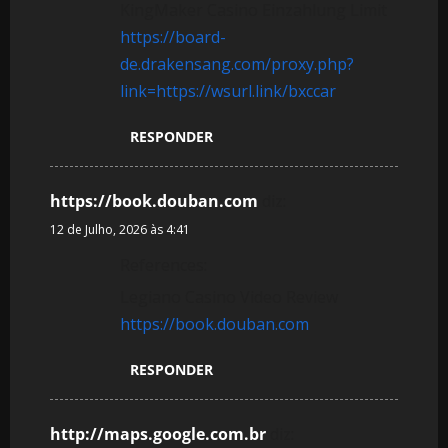
KingMaker Casino Einzahlung Limit
https://board-
de.drakensang.com/proxy.php?
link=https://wsurl.link/bxccar
RESPONDER
https://book.douban.com
diz:
12 de Julho, 2026 às 4:41
References:
Legiano Casino Video Review
https://book.douban.com
RESPONDER
http://maps.google.com.br
diz: