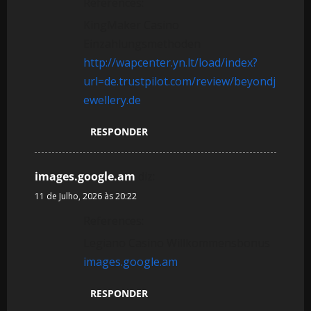
References:
KingMaker Casino
Einzahlungsmethoden
http://wapcenter.yn.lt/load/index?
url=de.trustpilot.com/review/beyondj
ewellery.de
RESPONDER
images.google.am
diz:
11 de Julho, 2026 às 20:22
References:
Legiano Casino Willkommensbonus
images.google.am
RESPONDER