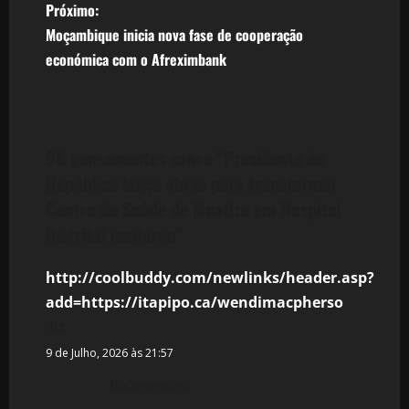
Próximo:
e
Moçambique inicia nova fase de cooperação
económica com o Afreximbank
g
a
ç
96 pensamentos sobre “
Presidente da
ã
República lança obras para transformar
Centro de Saúde de Moatize em Hospital
o
Distrital moderno
”
d
http://coolbuddy.com/newlinks/header.asp?
e
add=https://itapipo.ca/wendimacpherso
diz:
a
9 de Julho, 2026 às 21:57
r
References: