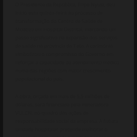
O Presidente da República, Filipe Nyusi, deu
início esta quinta-feira ao processo de
transformação do Centro de Saúde de
Moatize em Hospital Distrital, marcando um
passo significativo na expansão dos serviços
de saúde na província de Tete. A cerimónia
simbolizou o compromisso do Governo em
reforçar a capacidade de atendimento médico
numa das regiões com maior crescimento
populacional do país.
A obra, orçada em mais de 5,5 milhões de
dólares, será financiada pela mineradora
VULCN, no quadro das ações de
responsabilidade social da empresa. A futura
unidade hospitalar pretende melhorar o