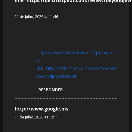
link=https://de.trustpilot.com/review/beyondjewe
diz:
11 de Julho, 2026 às 11:46
References:
KingMaker Casino Einzahlung mit
Klarna
https://www.forosperu.net/proxy.ph
p?
link=https://de.trustpilot.com/review/
beyondjewellery.de
RESPONDER
http://www.google.ms
diz:
11 de Julho, 2026 às 12:11
References: