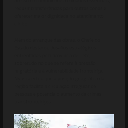
acesso da comunidade a cuidados essenciais,
reduzir transferências para outras zonas e
oferecer maior dignidade no atendimento
clínico.
Além do arranque das obras, o Chefe do
Estado destacou desafios estratégicos
enfrentados pela província de Tete,
sobretudo no que se refere à pressão
migratória e à vulnerabilidade fronteiriça.
Nyusi alertou que a posição geográfica da
região facilita a circulação irregular de
pessoas e potencia o aumento de crimes
transfronteiriços.