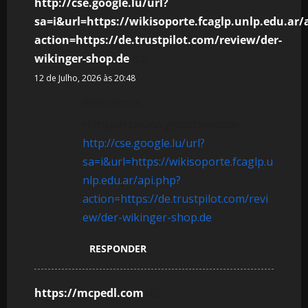
http://cse.google.lu/url?
sa=i&url=https://wikisoporte.fcaglp.unlp.edu.ar/
action=https://de.trustpilot.com/review/der-
wikinger-shop.de
diz:
12 de Julho, 2026 às 20:48
References:
Hitnspin casino gutscheincode
http://cse.google.lu/url?
sa=i&url=https://wikisoporte.fcaglp.u
nlp.edu.ar/api.php?
action=https://de.trustpilot.com/revi
ew/der-wikinger-shop.de
RESPONDER
https://mcpedl.com
diz: