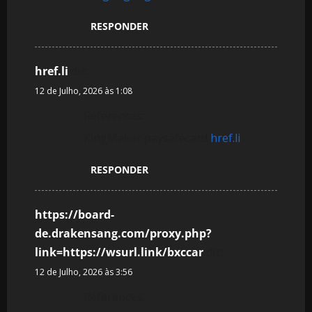
RESPONDER
href.li
diz:
12 de Julho, 2026 às 1:08
References:
KingMaker paysafecard
href.li
RESPONDER
https://board-
de.drakensang.com/proxy.php?
link=https://wsurl.link/bxccar
diz:
12 de Julho, 2026 às 3:56
References: