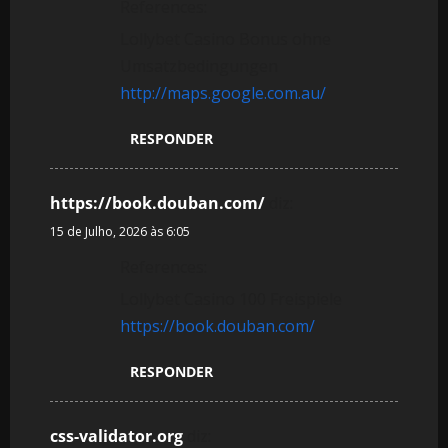
References:
Lollybet Casino Bonus ohne
Umsatzbedingungen
http://maps.google.com.au/
RESPONDER
https://book.douban.com/
diz:
15 de Julho, 2026 às 6:05
References:
Lollybet Casino 100 Freispiele
https://book.douban.com/
RESPONDER
css-validator.org
diz: