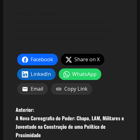
artigo Relacionado:
https://vozafricano.com/escandalo-na-
zambezia-sete-detidos-por-esquema-de-
vazamento-de-exames-da-9-a-classe/
Facebook
Share on X
LinkedIn
WhatsApp
Email
Copy Link
N
Anterior:
A Nova Coreografia do Poder: Chapo, LAM, Militares e
a
Juventude na Construção de uma Política de
v
Proximidade