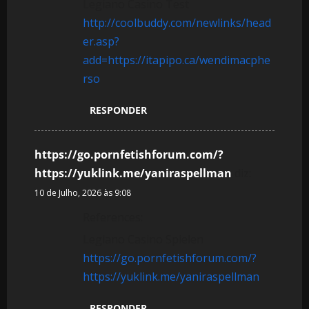
t
Legiano Casino Test
http://coolbuddy.com/newlinks/head
i
er.asp?
g
add=https://itapipo.ca/wendimacphe
rso
o
RESPONDER
s
https://go.pornfetishforum.com/?
https://yuklink.me/yaniraspellman
diz:
10 de Julho, 2026 às 9:08
References:
Legiano Casino Spielen
https://go.pornfetishforum.com/?
https://yuklink.me/yaniraspellman
RESPONDER