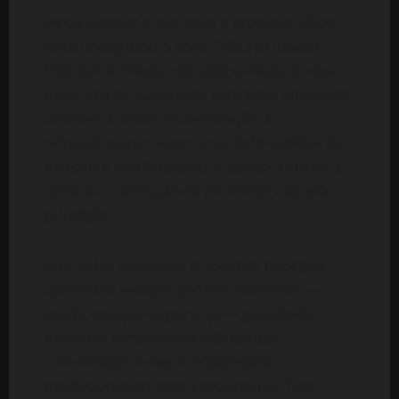
Ainda durante a sua visita à província, Filipe
Nyusi inaugurou o novo Tribunal Judicial
Distrital de Chiuta, um edifício moderno que
inclui sala de audiências, gabinetes funcionais,
cartórios e áreas de deliberação. A
infraestrutura custou cerca de 65 milhões de
meticais e visa fortalecer o acesso à justiça e
acelerar a resolução de processos naquela
jurisdição.
Com estas iniciativas, o Governo reforça a
aposta em serviços públicos essenciais —
saúde, justiça e segurança — garantindo
melhores condições de vida para as
comunidades e maior estabilidade
institucional em toda a província de Tete.