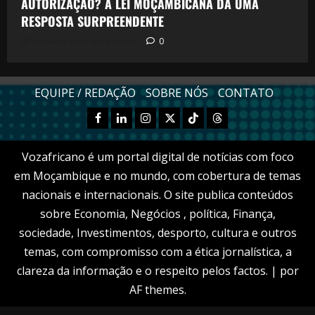
AUTORIZAÇÃO? A LEI MOÇAMBICANA DÁ UMA
RESPOSTA SURPREENDENTE
Postado em 7 horas atrás
0
EQUIPE / REDAÇÃO
SOBRE NÓS
CONTATO
Facebook
Linkedn
Instagram
X
TikTok
Threads
Vozafricano é um portal digital de notícias com foco
em Moçambique e no mundo, com cobertura de temas
nacionais e internacionais. O site publica conteúdos
sobre Economia, Negócios , política, Finança,
sociedade, Investimentos, desporto, cultura e outros
temas, com compromisso com a ética jornalística, a
clareza da informação e o respeito pelos factos.
|
por
AF themes.