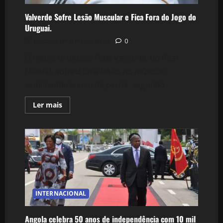
Valverde Sofre Lesão Muscular e Fica Fora do Jogo do
Uruguai.
Postado em 9 meses atrás
0
O médio uruguaio Fede Valverde, do Real
Madrid, sofreu uma lesão no músculo
semimembranoso da perna, segundo...
Leia
Ler mais
mais
sobre
Valverde
Sofre
Lesão
Muscular
e
Fica
Fora
do
Jogo
do
INTERNACIONAL
Uruguai.
Angola celebra 50 anos de independência com 10 mil