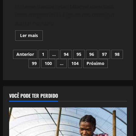
O craque francês Kylian Mbappé viveu uma
noite apagada na La Liga, ao não conseguir
acertar nenhum...
Leia
Ler mais
mais
sobre
Mbappé
Paginação
termina
Anterior
1
…
94
95
96
97
98
jogo
sem
99
100
…
104
Próximo
dos
um
único
remate
conteúdos
no
alvo
frente
ao
Rayo
VOCÊ PODE TER PERDIDO
Vallecano