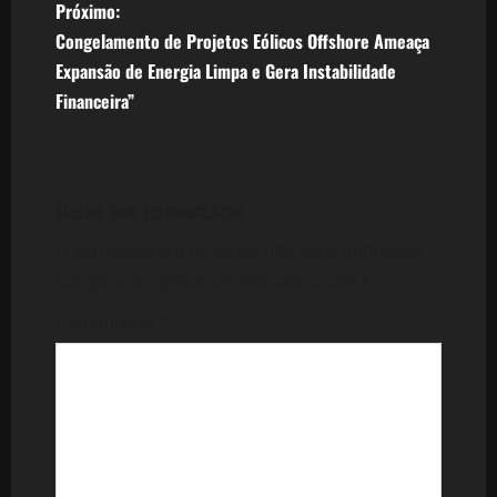
v
Próximo:
Congelamento de Projetos Eólicos Offshore Ameaça
e
Expansão de Energia Limpa e Gera Instabilidade
Financeira”
g
a
ç
Deixe um comentário
ã
O seu endereço de email não será publicado.
Campos obrigatórios marcados com
*
o
Comentário
*
d
e
a
r