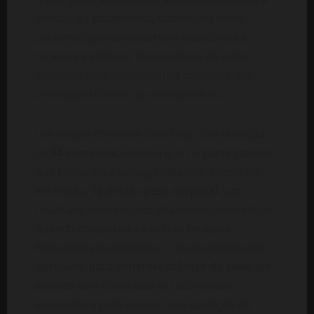
adesão ao tratamento, sobretudo entre
pacientes que demonstram resistência a
terapias injetáveis. Especialistas do setor
apontam esta característica como um dos
principais trunfos do novo produto.
Um ensaio clínico de fase final, com duração
de
64 semanas
, revelou que os participantes
que tomaram a semaglutida oral perderam,
em média,
16,6% do peso corporal
, um
resultado considerado altamente competitivo
quando comparado a outras terapias
disponíveis no mercado. O medicamento foi
aprovado para
controle crônico do peso
em
adultos com obesidade ou sobrepeso
associado a pelo menos uma condição de