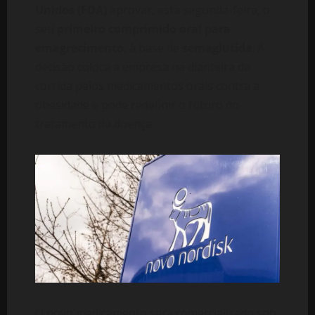
Unidos (FDA)
aprovar, esta segunda-feira, o
seu
primeiro comprimido oral para
emagrecimento
, à base de
semaglutida
. A
decisão coloca a empresa na dianteira da
corrida pelos medicamentos orais contra a
obesidade e pode redefinir o futuro do
tratamento da doença.
O novo medicamento será comercializado sob