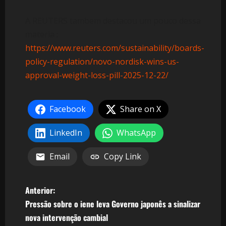
A REUTERS tambem destacou um pouco dessa
materia :
https://www.reuters.com/sustainability/boards-
policy-regulation/novo-nordisk-wins-us-
approval-weight-loss-pill-2025-12-22/
Facebook
Share on X
LinkedIn
WhatsApp
Email
Copy Link
N
Anterior:
Pressão sobre o iene leva Governo japonês a sinalizar
a
nova intervenção cambial