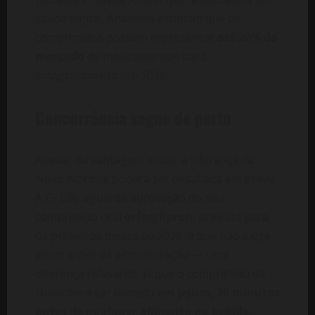
saúde digital. Analistas estimam que os
comprimidos possam representar
até 20% do
mercado
de medicamentos para
emagrecimento até 2030.
Concorrência segue de perto
Apesar da vantagem inicial, a liderança da
Novo Nordisk poderá ser desafiada em breve.
A Eli Lilly aguarda aprovação do seu
comprimido oral
orforglipron
, prevista para
os primeiros meses de 2026, e que não exige
jejum antes da administração — uma
diferença relevante, já que o comprimido da
Novo deve ser tomado
em jejum, 30 minutos
antes de qualquer alimento ou bebida
.