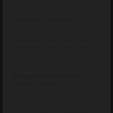
a marca
Wegovy
, a mesma utilizada na versão
injetável já amplamente conhecida, e contém
25 miligramas de semaglutida
, princípio
ativo também presente no Ozempic. A
aprovação representa uma viragem
estratégica para a Novo Nordisk, que procura
recuperar espaço perdido para a rival
norte-americana Eli Lilly
, atualmente líder
em prescrições semanais nos Estados Unidos.
Vantagem competitiva num
mercado bilionário
Ao contrário das injeções semanais, o
comprimido é administrado
uma vez por dia
,
o que poderá aumentar significativamente a