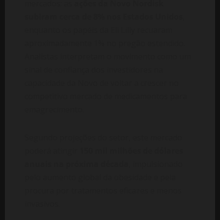
mercados: as
ações da Novo Nordisk
subiram cerca de 8% nos Estados Unidos
,
enquanto os papéis da Eli Lilly recuaram
aproximadamente 1% no pregão estendido.
Analistas interpretam o movimento como um
sinal de confiança dos investidores na
capacidade da Novo de voltar a crescer no
competitivo mercado de medicamentos para
emagrecimento.
Segundo projeções do setor, este mercado
poderá atingir
150 mil milhões de dólares
anuais na próxima década
, impulsionado
pelo aumento global da obesidade e pela
procura por tratamentos eficazes e menos
invasivos.