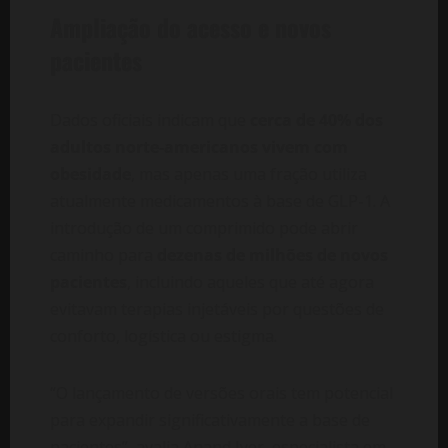
Ampliação do acesso e novos
pacientes
Dados oficiais indicam que
cerca de 40% dos
adultos norte-americanos vivem com
obesidade
, mas apenas uma fração utiliza
atualmente medicamentos à base de GLP-1. A
introdução de um comprimido pode abrir
caminho para
dezenas de milhões de novos
pacientes
, incluindo aqueles que até agora
evitavam terapias injetáveis por questões de
conforto, logística ou estigma.
“O lançamento de versões orais tem potencial
para expandir significativamente a base de
pacientes”, avalia Anand Iyer, especialista em