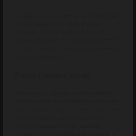
Ainda assim, a Novo aposta na
vantagem de
ser a primeira no mercado
, aliada à
produção local nos Estados Unidos e ao
reforço antecipado de estoques, para garantir
um fornecimento estável desde o lançamento,
previsto para janeiro.
Preços e desafios futuros
A empresa anunciou que as
doses iniciais
custarão cerca de 149 dólares por mês
para
beneficiários de programas públicos de saúde
e consumidores diretos. No entanto, os
preços de tabela continuam elevados,
ultrapassando os
1.000 dólares mensais
, o