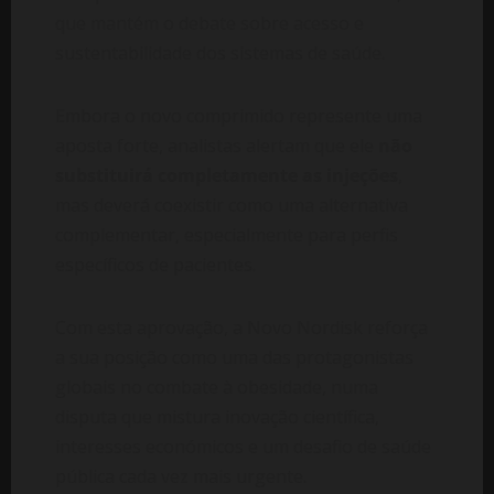
que mantém o debate sobre acesso e
sustentabilidade dos sistemas de saúde.
Embora o novo comprimido represente uma
aposta forte, analistas alertam que ele
não
substituirá completamente as injeções
,
mas deverá coexistir como uma alternativa
complementar, especialmente para perfis
específicos de pacientes.
Com esta aprovação, a Novo Nordisk reforça
a sua posição como uma das protagonistas
globais no combate à obesidade, numa
disputa que mistura inovação científica,
interesses económicos e um desafio de saúde
pública cada vez mais urgente.