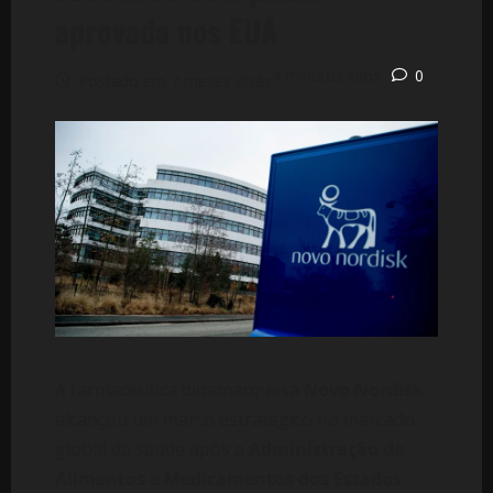
aprovada nos EUA
4 minutos lidos
0
Postado em 7 meses atrás
A farmacêutica dinamarquesa
Novo Nordisk
alcançou um marco estratégico no mercado
global da saúde após a
Administração de
Alimentos e Medicamentos dos Estados