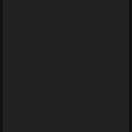
defensores públicos e das instituições que
lidam diretamente com processos de
corrupção.
Segundo as entidades envolvidas, o manual
surge como uma ferramenta prática para
orientar o trabalho jurídico e reduzir falhas
processuais que muitas vezes atrasam ou
fragilizam julgamentos, sobretudo em casos
complexos onde há envolvimento de figuras
influentes, contratos públicos e redes de
interesses.
O documento foi desenvolvido no âmbito do
programa ÍNTEGRA, uma iniciativa voltada ao
apoio do combate à corrupção, financiada