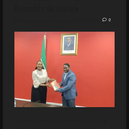
Resposta da Justiça
2 minutos lidos
0
Postado em 4 meses atrás
A luta contra a corrupção em Moçambique
voltou a ganhar um novo instrumento