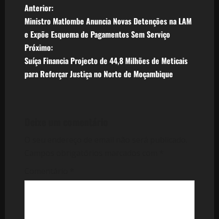
N
Anterior:
Ministro Matlombe Anuncia Novas Detenções na LAM
a
e Expõe Esquema de Pagamentos Sem Serviço
v
Próximo:
Suíça Financia Projecto de 44,8 Milhões de Meticais
e
para Reforçar Justiça no Norte de Moçambique
g
a
Deixe um comentário
ç
O seu endereço de email não será publicado.
ã
Campos obrigatórios marcados com
*
o
Comentário
*
d
e