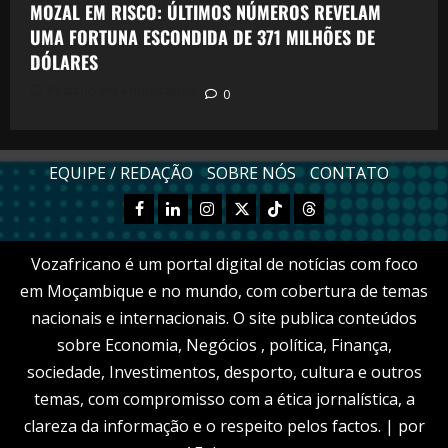
MOZAL EM RISCO: ÚLTIMOS NÚMEROS REVELAM
UMA FORTUNA ESCONDIDA DE 371 MILHÕES DE
DÓLARES
Postado em 4 horas atrás
0
EQUIPE / REDAÇÃO
SOBRE NÓS
CONTATO
Facebook
Linkedn
Instagram
X
TikTok
Threads
Vozafricano é um portal digital de notícias com foco
em Moçambique e no mundo, com cobertura de temas
nacionais e internacionais. O site publica conteúdos
sobre Economia, Negócios , política, Finança,
sociedade, Investimentos, desporto, cultura e outros
temas, com compromisso com a ética jornalística, a
clareza da informação e o respeito pelos factos.
|
por