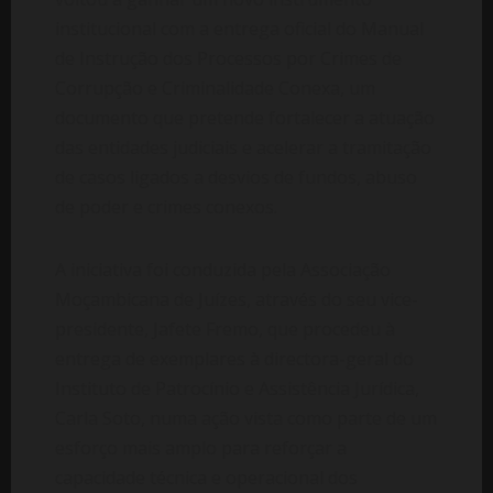
institucional com a entrega oficial do Manual
de Instrução dos Processos por Crimes de
Corrupção e Criminalidade Conexa, um
documento que pretende fortalecer a atuação
das entidades judiciais e acelerar a tramitação
de casos ligados a desvios de fundos, abuso
de poder e crimes conexos.
A iniciativa foi conduzida pela Associação
Moçambicana de Juízes, através do seu vice-
presidente, Jafete Fremo, que procedeu à
entrega de exemplares à directora-geral do
Instituto de Patrocínio e Assistência Jurídica,
Carla Soto, numa ação vista como parte de um
esforço mais amplo para reforçar a
capacidade técnica e operacional dos