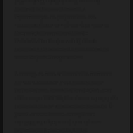
pela União Europeia através do Fundo
Europeu de Desenvolvimento. A
implementação do projecto está sob
responsabilidade da Agência Espanhola de
Cooperação Internacional para o
Desenvolvimento, que vem apoiando
reformas e fortalecimento institucional no
sector da justiça moçambicano.
A entrega do manual ocorre num momento
em que a sociedade moçambicana exige
respostas mais firmes das instituições, com
maior responsabilização e menos espaço para
processos que se arrastam sem desfecho. O
gesto, embora técnico, carrega uma
mensagem política e institucional: sem
organização e padronização dos