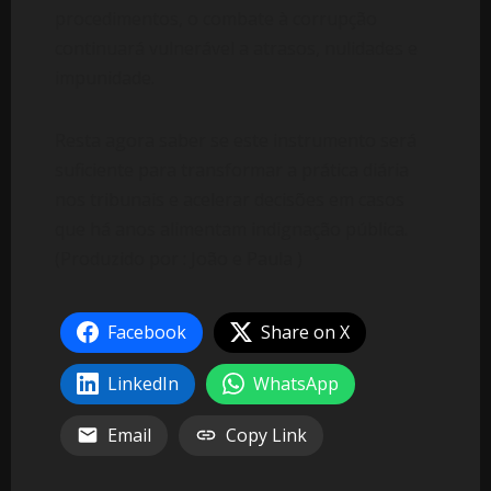
procedimentos, o combate à corrupção
continuará vulnerável a atrasos, nulidades e
impunidade.
Resta agora saber se este instrumento será
suficiente para transformar a prática diária
nos tribunais e acelerar decisões em casos
que há anos alimentam indignação pública.
(Produzido por : João e Paula )
Facebook
Share on X
LinkedIn
WhatsApp
Email
Copy Link