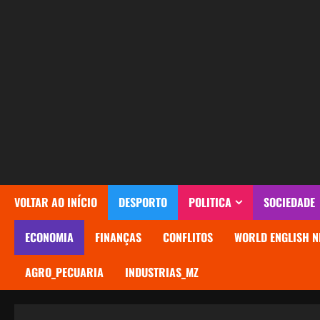
Avançar
para
o
conteúdo
VOLTAR AO INÍCIO
DESPORTO
POLITICA
SOCIEDADE
ECONOMIA
FINANÇAS
CONFLITOS
WORLD ENGLISH N
AGRO_PECUARIA
INDUSTRIAS_MZ