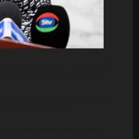
onários públicos a partir de segunda-feira,
gamento deverá estar concluída até 28 de
 previamente definido pelo Executivo, que
stão financeira do Estado.
rios começado a receber ainda no mês de
cionários públicos só verá o valor refletido