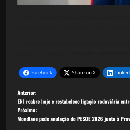
Carla Louveira reiterou ainda que o salário 
seguida, em estrita observância ao cronogr
O Executivo reafirma, assim, o compromisso 
disciplina financeira. (
Redação : vozafricano
)
Facebook
Share on X
Linked
N
Anterior:
EN1 reabre hoje e restabelece ligação rodoviária ent
a
Próximo:
v
Mondlane pede anulação do PESOE 2026 junto à Prov