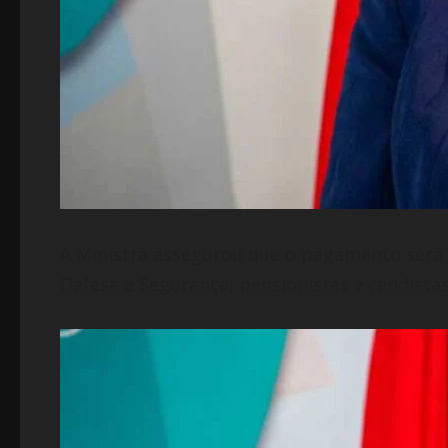
A Ministra assegurou que o pagamento será i
Defesa e Segurança, pensionistas e rendistas