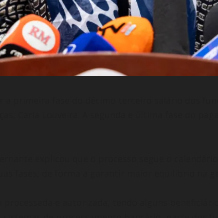
 primeira fase do décimo terceiro salário dos funci
nças, Carla Louveira. A segunda e última fase do pa
rnante explicou que o processo segue o calendário
s fases, de forma a garantir maior equilíbrio na ge
foi processada e autorizada, tendo alguns beneficiá
s sistemas de processamento bancário, parte dos fun