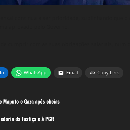
mensal continua a ser prioridade, sublinhando que o
ama aprovado pelo Governo.
de cumprir com as suas obrigações salariais, num 
In
WhatsApp
Email
Copy Link
re Maputo e Gaza após cheias
edoria da Justiça e à PGR