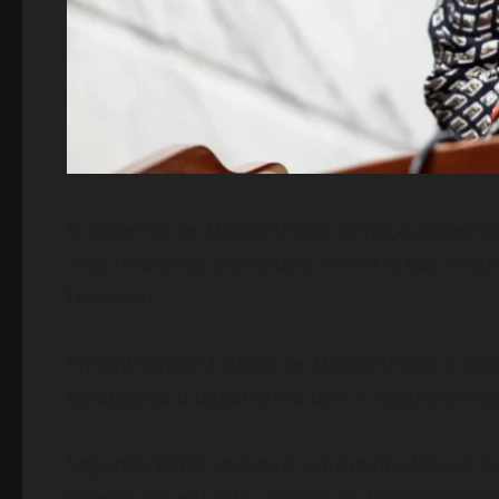
O Governo de Moçambique começa a creditar a
2 de fevereiro, anunciou a Ministra das Fina
fevereiro.
Em entrevista à Rádio de Moçambique, a gove
estabelece o pagamento do 13º salário em dua
Segundo Carla Louveira, a primeira fase já 
janeiro. No entanto, devido às diferenças no