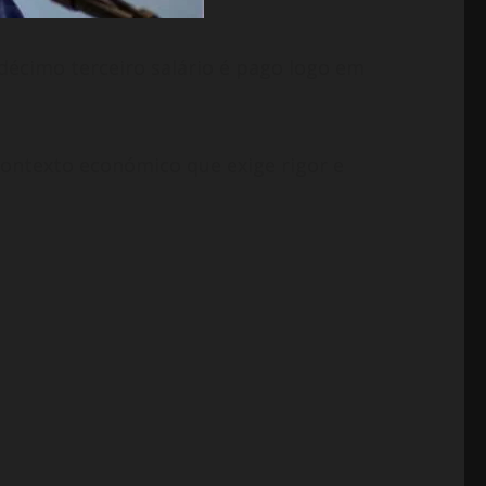
 décimo terceiro salário é pago logo em
contexto económico que exige rigor e