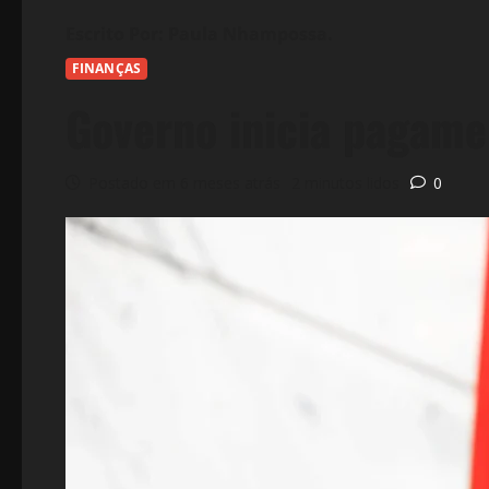
FINANÇAS
Governo inicia pagamen
Postado em 6 meses atrás
2 minutos lidos
0