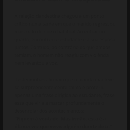
A relação clandestina chegou a um ponto
crítico numa tarde em que o marido regressou
mais cedo do que o habitual. Ao entrar no
quarto, encontrou o estudante e a sua esposa
juntos. Contudo, ao contrário do que ambos
temiam, o homem não reagiu com violência
nem levantou a voz.
Testemunhas afirmam que o marido manteve-
se surpreendentemente calmo e proferiu
apenas uma frase dirigida ao estudante, frase
essa que viria a marcar profundamente o
desenrolar dos acontecimentos:
“Fiquem à vontade. Mas irmão, esta é a
última vez que verás alguém diante de ti.”