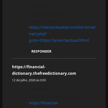
References:
KingMaker Casino
Einzahlungsbonus Code
https://old.lokobasket.com/bitrix/red
irect.php?
goto=https://liy.ke/claritaashford
RESPONDER
https://financial-
dictionary.thefreedictionary.com
diz:
12 de Julho, 2026 às 0:03
References:
KingMaker einzahlung klarna
https://financial-