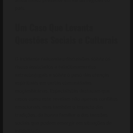
país.
Um Caso Que Levanta
Questões Sociais e Culturais
O incidente reacendeu discussões sobre os
riscos associados a relacionamentos
extraconjugais e sobre o peso das crenças
espirituais em certas comunidades
moçambicanas. Especialistas destacam que
casos como este revelam não apenas conflitos
emocionais, mas também o impacto das
tradições, da honra familiar e das tensões
sociais que podem emergir em situações de
infidelidade.