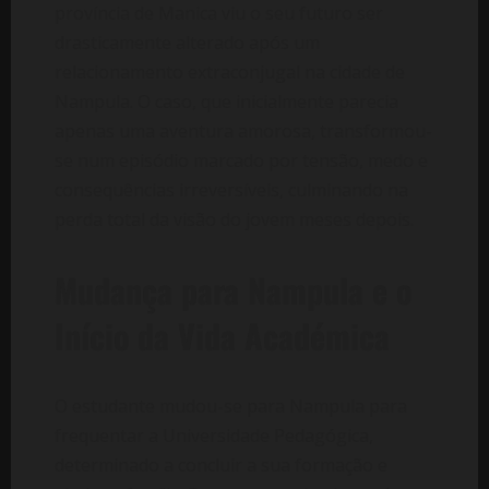
província de Manica viu o seu futuro ser
drasticamente alterado após um
relacionamento extraconjugal na cidade de
Nampula. O caso, que inicialmente parecia
apenas uma aventura amorosa, transformou-
se num episódio marcado por tensão, medo e
consequências irreversíveis, culminando na
perda total da visão do jovem meses depois.
Mudança para Nampula e o
Início da Vida Académica
O estudante mudou-se para Nampula para
frequentar a Universidade Pedagógica,
determinado a concluir a sua formação e