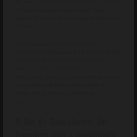
No início, o estudante hesitou, consciente das
consequências que podiam surgir, mas
acabou por ceder ao envolvimento emocional
e físico.
Com o passar do tempo, os encontros
tornaram-se frequentes, e o estudante já não
escondia o apego crescente pela mulher,
apesar do risco evidente de serem
descobertos. Amigos próximos afirmam que o
jovem parecia dividido entre a paixão e o
medo, mas continuava a insistir no
relacionamento.
O Dia da Descoberta: Um
Encontro com o Inesperado