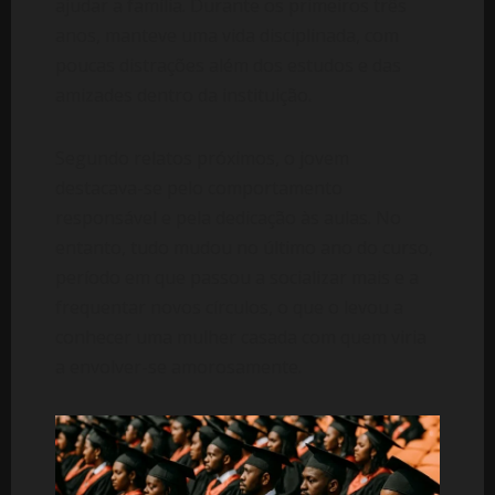
ajudar a família. Durante os primeiros três
anos, manteve uma vida disciplinada, com
poucas distrações além dos estudos e das
amizades dentro da instituição.
Segundo relatos próximos, o jovem
destacava-se pelo comportamento
responsável e pela dedicação às aulas. No
entanto, tudo mudou no último ano do curso,
período em que passou a socializar mais e a
frequentar novos círculos, o que o levou a
conhecer uma mulher casada com quem viria
a envolver-se amorosamente.