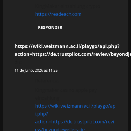
s
KingMaker einzahlung crypto
https://readeach.com
RESPONDER
https://wiki.weizmann.ac.il/playgo/api.php?
action=https://de.trustpilot.com/review/beyondj
diz:
11 de Julho, 2026 às 11:28
References:
Kingmaker casino apple pay
einzahlung
https://wiki.weizmann.ac.il/playgo/ap
i.php?
action=https://de.trustpilot.com/revi
ew/beyondjewellery.de