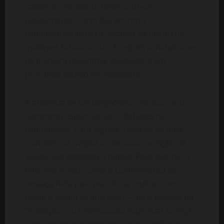
saúde do estudante deteriorou-se
rapidamente. Certo dia, acordou
completamente cego, incapaz de distinguir
qualquer forma ou luz. A cegueira instalou-se
de maneira repentina, deixando-o em
profundo estado de desespero.
A ausência de um diagnóstico médico claro
alimentou especulações e debates na
comunidade. Para alguns, trata-se de uma
coincidência trágica ou de uma condição de
saúde não detetada a tempo. Para outros, o
episódio é visto como o cumprimento da
ameaça feita pelo marido da mulher com
quem o jovem se envolveu — uma espécie de
“maldição” ou repercussão espiritual, crença
ainda muito presente em várias regiões do