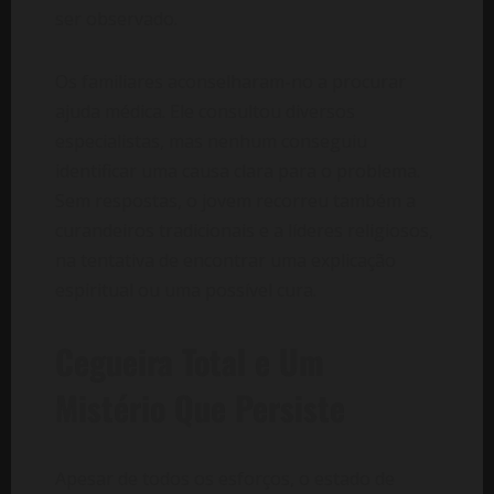
ser observado.
Os familiares aconselharam-no a procurar
ajuda médica. Ele consultou diversos
especialistas, mas nenhum conseguiu
identificar uma causa clara para o problema.
Sem respostas, o jovem recorreu também a
curandeiros tradicionais e a líderes religiosos,
na tentativa de encontrar uma explicação
espiritual ou uma possível cura.
Cegueira Total e Um
Mistério Que Persiste
Apesar de todos os esforços, o estado de