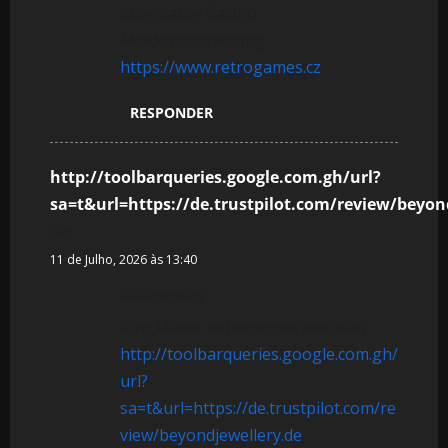
Kingmaker Casino
Mindesteinzahlung
https://www.retrogames.cz
RESPONDER
http://toolbarqueries.google.com.gh/url?
sa=t&url=https://de.trustpilot.com/review/beyon
diz:
11 de Julho, 2026 às 13:40
References:
KingMaker aktionscode einlösen
http://toolbarqueries.google.com.gh/
url?
sa=t&url=https://de.trustpilot.com/re
view/beyondjewellery.de