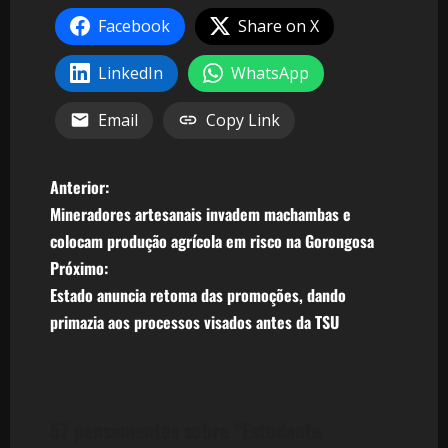
Facebook
Share on X
LinkedIn
WhatsApp
Email
Copy Link
N
Anterior:
Mineradores artesanais invadem machambas e
a
colocam produção agrícola em risco na Gorongosa
v
Próximo:
Estado anuncia retoma das promoções, dando
e
primazia aos processos visados antes da TSU
g
a
57 pensamentos sobre “
Estudante
ç