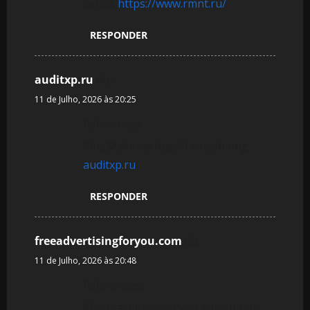
seriös
https://www.rmnt.ru/
RESPONDER
auditxp.ru
diz:
11 de Julho, 2026 às 20:25
References:
KingMaker echtgeld einzahlung
auditxp.ru
RESPONDER
freeadvertisingforyou.com
diz:
11 de Julho, 2026 às 20:48
References:
Kingmaker casino visa einzahlung