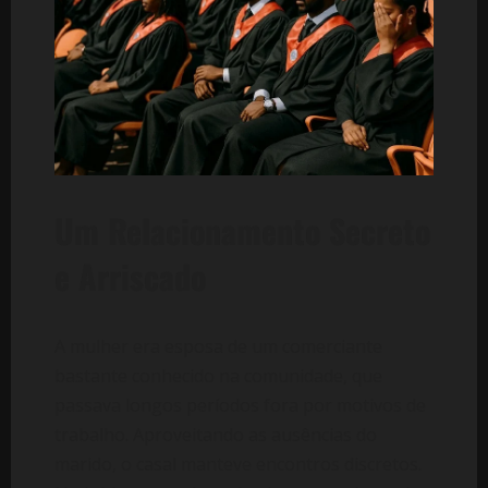
Um Relacionamento Secreto
e Arriscado
A mulher era esposa de um comerciante
bastante conhecido na comunidade, que
passava longos períodos fora por motivos de
trabalho. Aproveitando as ausências do
marido, o casal manteve encontros discretos.