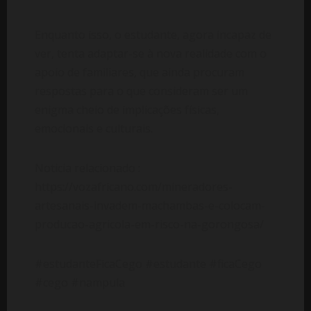
Enquanto isso, o estudante, agora incapaz de
ver, tenta adaptar-se à nova realidade com o
apoio de familiares, que ainda procuram
respostas para o que consideram ser um
enigma cheio de implicações físicas,
emocionais e culturais.
Noticia relacionado :
https://vozafricano.com/mineradores-
artesanais-invadem-machambas-e-colocam-
producao-agricola-em-risco-na-gorongosa/
#estudanteFicaCego #estudante #ficaCego
#cego #nampula