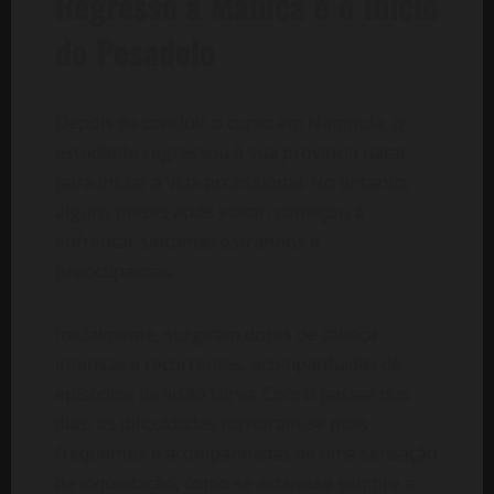
Regresso a Manica e o Início
do Pesadelo
Depois de concluir o curso em Nampula, o
estudante regressou à sua província natal
para iniciar a vida profissional. No entanto,
alguns meses após voltar, começou a
enfrentar sintomas estranhos e
preocupantes.
Inicialmente, surgiram dores de cabeça
intensas e recorrentes, acompanhadas de
episódios de visão turva. Com o passar dos
dias, as dificuldades tornaram-se mais
frequentes e acompanhadas de uma sensação
de inquietação, como se estivesse sempre a