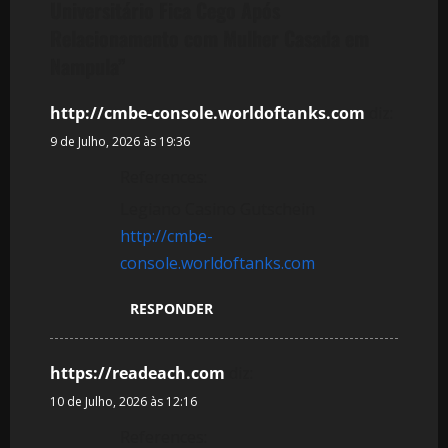
Universitário Fica Cego Após
ã
Relacionamento com Mulher Casada em
Nampula
”
o
d
http://cmbe-console.worldoftanks.com
diz:
9 de Julho, 2026 às 19:36
e
References:
a
Legiano Casino Gutschein
http://cmbe-
r
console.worldoftanks.com
t
RESPONDER
i
g
https://readeach.com
diz:
10 de Julho, 2026 às 12:16
o
References: