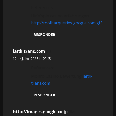
References:
Hit’n’spin casino erfahrungen
http://toolbarqueries.google.com.gt/
RESPONDER
lardi-trans.com
diz:
12 de Julho, 2026 às 23:45
References:
Monro Casino Bewertung
lardi-
trans.com
RESPONDER
http://images.google.co.jp
diz: