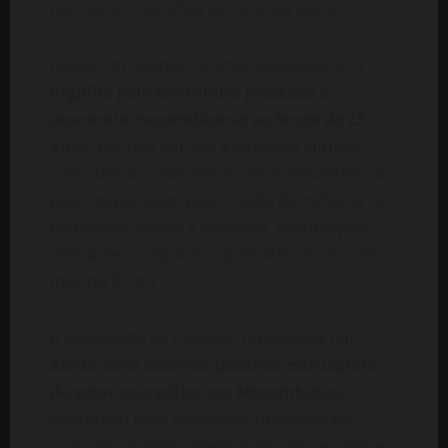
não surjam soluções estruturais até lá.
Apesar do anúncio, a empresa destacou o
orgulho pelo contributo prestado à
economia moçambicana ao longo de 25
anos
, período em que a Mozal se afirmou
como um dos maiores projetos industriais do
país, responsável pela criação de milhares de
empregos diretos e indiretos, exportações
relevantes e impacto significativo no Produto
Interno Bruto.
A suspensão da fundição representa um
alerta sério sobre os desafios estruturais
do setor energético em Moçambique
,
sobretudo para indústrias intensivas em
consumo de eletricidade. Especialistas alertam