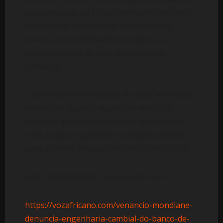
que a situação da Mozal poderá influenciar a
perceção de investidores internacionais
quanto à previsibilidade energética e à
competitividade do país como destino
industrial.
O Governo e as entidades do setor energético
enfrentam agora o desafio de encontrar
soluções que evitem impactos económicos
mais amplos e garantam condições estáveis
para grandes projetos industriais no futuro.
LEIA TAMBÉM AQUI : LEIA A NOTÍCIA:
https://vozafricano.com/venancio-mondlane-
denuncia-engenharia-cambial-do-banco-de-