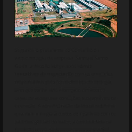
Segundo o presidente do Conselho de
Administração da empresa,
Samuel Samo
Gudo
, a decisão surge após
várias
tentativas de negociação
com as entidades
responsáveis pelo fornecimento de energia,
sem que tenha sido alcançado um acordo
capaz de assegurar condições sustentáveis de
operação. A administração da Mozal sublinha
que, sem energia a custos compatíveis com os
padrões globais do setor, a continuidade da
fundição torna-se financeiramente inviável.