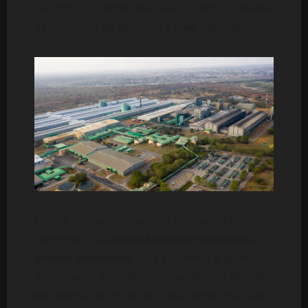
fundição moçambicana face a outras unidades
de produção de alumínio a nível internacional.
Diante das incertezas energéticas, a Mozal
confirmou que
não irá adquirir matérias-
primas adicionais
para sustentar a produção
após março de 2026, sinalizando uma decisão
estratégica de encerrar o ciclo produtivo caso