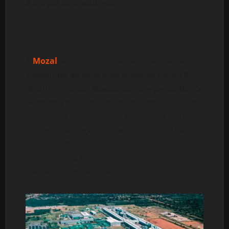
a preços competitivos.
A
Mozal
anunciou esta terça-feira que irá
suspender as suas operações de fundição
de alumínio em Moçambique a partir de 15
de março de 2026
, alegando a impossibilidade
de garantir fornecimento de energia elétrica
suficiente a preços competitivos — um fator
considerado essencial para a viabilidade
económica da produção de alumínio no
mercado internacional.