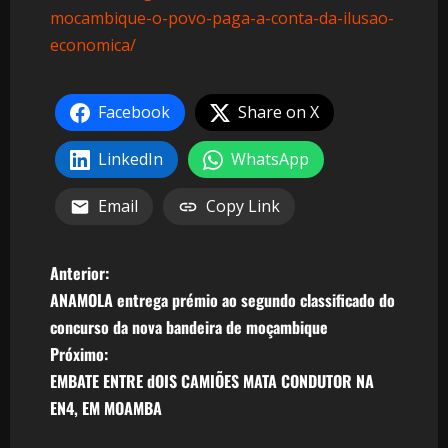
mocambique-o-povo-paga-a-conta-da-ilusao-
economica/
Facebook
Share on X
LinkedIn
WhatsApp
Email
Copy Link
N
Anterior:
ANAMOLA entrega prémio ao segundo classificado do
a
concurso da nova bandeira de moçambique
v
Próximo:
EMBATE ENTRE dOIS CAMIÕES MATA CONDUTOR NA
e
EN4, EM MOAMBA
g