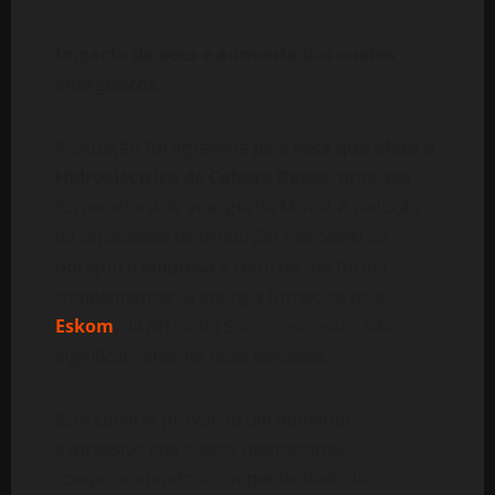
Impacto da seca e aumento dos custos
energéticos
A situação foi agravada pela
seca que afeta a
Hidroeléctrica de Cahora Bassa
, principal
fornecedora de energia da Mozal. A redução
da capacidade de produção hidroelétrica
obrigou a empresa a recorrer, de forma
complementar, à energia fornecida pela
Eskom
, da África do Sul, cujos custos são
significativamente mais elevados.
Este cenário provocou um aumento
expressivo dos custos operacionais,
comprometendo a competitividade da