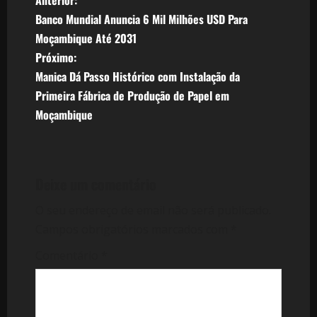
N
Banco Mundial Anuncia 6 Mil Milhões USD Para
a
Moçambique Até 2031
v
Próximo:
Manica Dá Passo Histórico com Instalação da
e
Primeira Fábrica de Produção de Papel em
Moçambique
g
a
ç
Deixe um comentário
ã
O seu endereço de email não será publicado.
Campos obrigatórios marcados com
*
o
Comentário
*
d
e