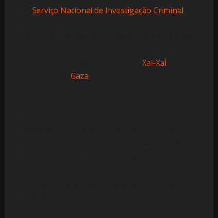
O
Serviço Nacional de Investigação Criminal
(SERNIC) confirmou a detenção de três
dirigentes no âmbito de um alegado esquema
de descaminho de donativos destinados às
vítimas das cheias no distrito de
Xai-Xai
, na
província de
Gaza
.
Segundo as autoridades, o caso envolve um
prejuízo estimado em cerca de 350 mil
meticais, resultante do suposto desvio de
produtos alimentares que deveriam beneficiar
famílias afetadas pelas inundações.
As investigações arrancaram por volta das
13h de domingo, após diligências realizadas
nos armazéns do Governo Distrital de Xai-Xai.