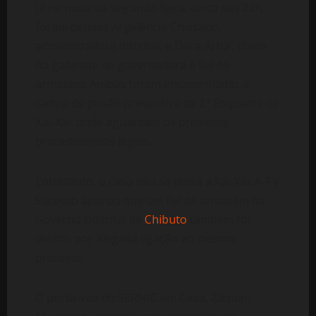
Já na noite de segunda-feira, cerca das 22h,
foram detidas Argelência Chissano,
administradora distrital, e Dora Artur, chefe
do gabinete da governadora e fiel de
armazém. Ambas foram encaminhadas à
cadeia de prisão preventiva da 2.ª Esquadra de
Xai-Xai, onde aguardam os próximos
procedimentos legais.
Entretanto, o caso não se limita a Xai-Xai. A TV
Sucesso apurou que um fiel de armazém do
Governo Distrital de
Chibuto
também foi
detido, por alegada ligação ao mesmo
processo.
O porta-voz do SERNIC em Gaza, Zaqueu