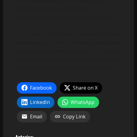
Mucambe, garantiu que continuam os
trâmites legais para identificar e
responsabilizar outros possíveis envolvidos.
O caso está a gerar forte repercussão pública,
sobretudo por envolver donativos destinados
a vítimas de calamidades naturais — um tema
sensível que levanta questionamentos sobre a
gestão de ajuda humanitária na província.
Facebook
Share on X
LinkedIn
WhatsApp
Email
Copy Link
Anterior: