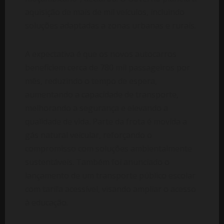
aquisição de mais de mil veículos, incluindo
soluções adaptadas a zonas urbanas e rurais.
A expectativa é que os novos autocarros
beneficiem cerca de 780 mil passageiros por
mês, reduzindo o tempo de espera,
aumentando a capacidade de transporte,
melhorando a segurança e elevando a
qualidade de vida. Parte da frota é movida a
gás natural veicular, reforçando o
compromisso com soluções ambientalmente
sustentáveis. Também foi anunciado o
lançamento de um transporte público escolar
com tarifa acessível, visando ampliar o acesso
à educação.