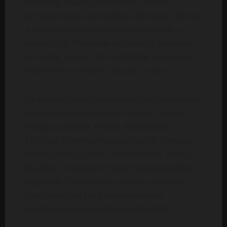
Nampula, cidade considerada um dos
principais polos económicos do Norte, reforça
a visão de desenvolvimento equilibrado e
estratégico. “Nampula é o coração pulsante
do Norte, um eixo de mobilidade, comércio e
dinamismo económico do país”, disse.
Os veículos serão distribuídos por municípios
estratégicos em diversas regiões, incluindo
Nampula, Nacala, Pemba, Montepuez,
Lichinga, Cuamba, Mocuba, Gurué, Chimoio,
Manica, Beira, Dondo, Nhamatanda, Tete e
Moatize. O objetivo é reduzir desigualdades
regionais, fortalecer os centros urbanos e
criar condições para um crescimento
económico local e regional mais sólido.