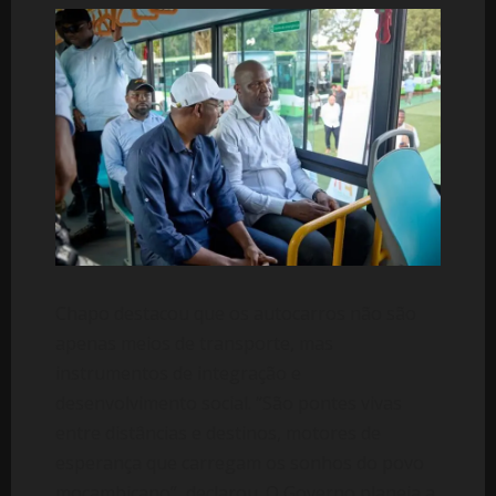
Chapo destacou que os autocarros não são
apenas meios de transporte, mas
instrumentos de integração e
desenvolvimento social. “São pontes vivas
entre distâncias e destinos, motores de
esperança que carregam os sonhos do povo
moçambicano”, declarou. O Governo planeia a