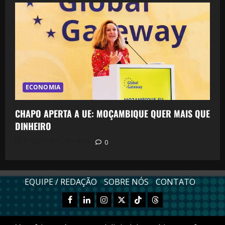
ECONOMIA
CHAPO APERTA A UE: MOÇAMBIQUE QUER MAIS QUE
DINHEIRO
Postado em 1 dia atrás
0
EQUIPE / REDAÇÃO
SOBRE NÓS
CONTATO
Facebook
Linkedn
Instagram
X
TikTok
Threads