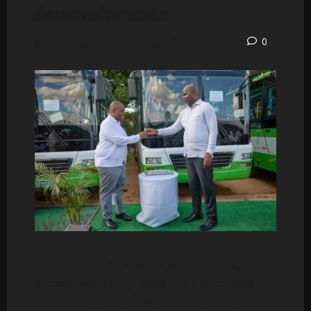
desenvolvimento
3 minutos lidos
0
Postado em 4 meses atrás
O Presidente da República, Daniel Chapo,
afirmou nesta terça-feira que o reforço do
transporte público urbano é uma ferramenta