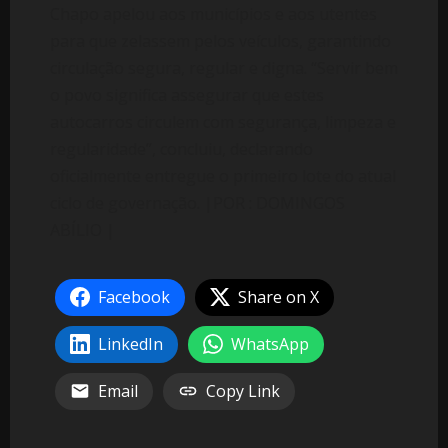
Chapo apelou aos municípios e aos utentes
para que zelassem pelos veículos, garantindo
circulação segura, regular e digna. “Servir bem
o povo significa assegurar que estes
autocarros circulem com segurança, limpeza e
regularidade”, concluiu, declarando
oficialmente entregue o primeiro lote do atual
ciclo de governação. |POR : DOMINGOS
ABÍLIO |
Facebook
Share on X
LinkedIn
WhatsApp
Email
Copy Link