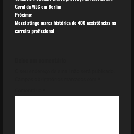
a
Geral da WLC em Berlim
v
Próximo:
Messi atinge marca histórica de 400 assistências na
e
carreira profissional
g
a
Deixe um comentário
ç
O seu endereço de email não será publicado.
ã
Campos obrigatórios marcados com
*
o
Comentário
*
d
e
a