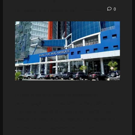
2 minutos lidos
0
Postado em 9 meses atrás
O Banco de Moçambique manifestou
preocupação com a existência de práticas de
corrupção que têm fragilizado o sector das
pescas no país. A constatação resulta de um
estudo recente apresentado durante o