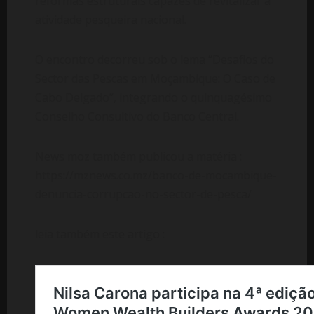
reformas estruturais capazes de revitalizar a
atividade pesqueira nacional.
O encontro decorreu sob o lema “Desafios do
Sector das Pescas em Moçambique: O Caso de
Cabo Delgado”, integrando o quinquagésimo
Conselho Consultivo do Banco Central.
News moz também publicou a matéria :
https://mznews.co.mz/banco-de-mocambique-
denuncia-corrupcao-no-sector-de-pesca/
leia também este artigo :