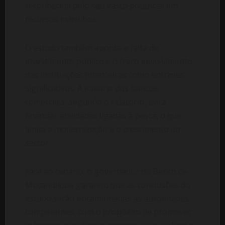
reconhecida pelo seu vasto potencial em
recursos marinhos.
O estudo também aponta a falta de
investimento público e o fraco envolvimento
das instituições financeiras como entraves
significativos. A maioria dos bancos
comerciais, segundo o relatório, evita
financiar atividades ligadas à pesca, o que
limita a modernização e o crescimento do
sector.
Face ao cenário, o governador do Banco de
Moçambique garantiu que as conclusões do
estudo serão encaminhadas às autoridades
competentes, com o propósito de promover