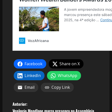
Facebook
Share on X
LinkedIn
WhatsApp
Email
Copy Link
N
Anterior:
Venâncio Mondlane marca presença na Assembleia