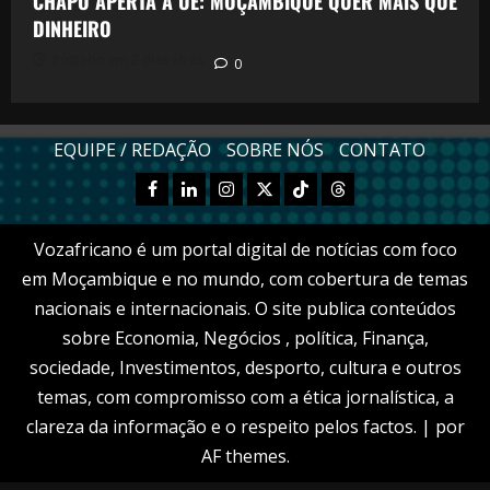
CHAPO APERTA A UE: MOÇAMBIQUE QUER MAIS QUE
DINHEIRO
Postado em 2 dias atrás
0
EQUIPE / REDAÇÃO
SOBRE NÓS
CONTATO
Facebook
Linkedn
Instagram
X
TikTok
Threads
Vozafricano é um portal digital de notícias com foco
em Moçambique e no mundo, com cobertura de temas
nacionais e internacionais. O site publica conteúdos
sobre Economia, Negócios , política, Finança,
sociedade, Investimentos, desporto, cultura e outros
temas, com compromisso com a ética jornalística, a
clareza da informação e o respeito pelos factos.
|
por
AF themes.