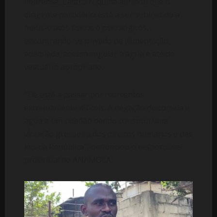
imprensa, Castro Niquina afirmou que o
dirigente partidário está a ser submetido a
maus-tratos físicos e psicológicos,
encontrando-se privado de alimentação
adequada, acesso regular à água e até de
vestuário apropriado.
“Ele está a passar por momentos
extremamente difíceis. A negação de comida e
água a um cidadão detido constitui uma
violação grosseira dos direitos humanos e das
leis da República”, denunciou o responsável
provincial do ANAMOLA.