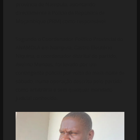
província de Nampula, apontando
directamente a Polícia da República de
Moçambique (PRM) como responsável.
Segundo o Coordenador Político Provincial do
ANAMOLA em Nampula, Castro Eleutério
Niquina, o coordenador distrital do partido,
Avelino Mendes, foi levado por um
contingente policial por volta da meia-noite de
sábado, numa operação descrita pelo partido
como arbitrária e sem qualquer mandado
judicial conhecido.