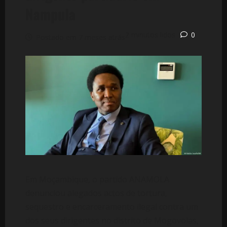
Nampula
2 minutos lidos
0
Postado em 7 meses atrás
Em Moçambique, o partido ANAMOLA
denunciou alegados actos de tortura,
sequestro e encarceramento ilegal contra um
dos seus dirigentes no distrito de Mogovolas,