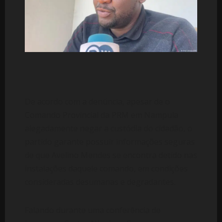
De acordo com a denúncia, apesar de o
Comando Provincial da PRM em Nampula
alegadamente negar a custódia do cidadão, o
partido garante possuir informações seguras
de que Avelino Mendes se encontra detido nas
instalações daquele comando, em condições
consideradas desumanas e degradantes.
Falando durante uma conferência de