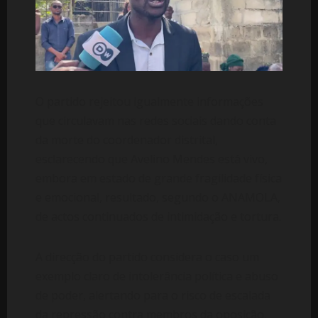
O partido rejeitou igualmente informações
que circulavam nas redes sociais dando conta
da morte do coordenador distrital,
esclarecendo que Avelino Mendes está vivo,
embora em estado de grande fragilidade física
e emocional, resultado, segundo o ANAMOLA,
de actos continuados de intimidação e tortura.
A direcção do partido considera o caso um
exemplo claro de intolerância política e abuso
de poder, alertando para o risco de escalada
da repressão contra membros da oposição,