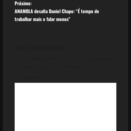
Próximo:
e
ANAMOLA desafia Daniel Chapo: “É tempo de
trabalhar mais e falar menos”
g
a
ç
Deixe um comentário
ã
O seu endereço de email não será publicado.
Campos obrigatórios marcados com
*
o
Comentário
*
d
e
a
r