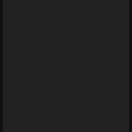
sobretudo em contextos de maior tensão
política.
O ANAMOLA exige a libertação imediata e
incondicional do seu dirigente, o respeito
pelos direitos fundamentais consagrados na
Constituição da República e responsabilização
criminal dos agentes envolvidos, advertindo
que continuará a denunciar o caso junto das
instâncias nacionais e internacionais de
defesa dos direitos humanos.
Até ao momento, a Polícia da República de
Moçambique não se pronunciou
publicamente sobre as acusações.