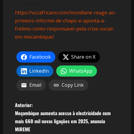
RELACIONADO:
https://vozafricano.com/mondlane-reage-ao-
primeiro-informe-de-chapo-e-aponta-a-
frelimo-como-responsavel-pela-crise-social-
em-mocambique/
Facebook
Share on X
LinkedIn
WhatsApp
Email
Copy Link
N
Anterior:
Moçambique aumenta acesso à electricidade com
a
mais 660 mil novas ligações em 2025, anuncia
v
MIREME