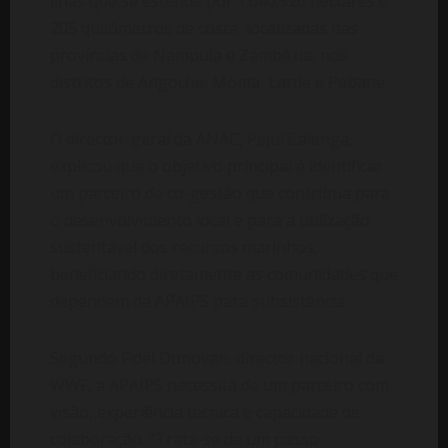
ilhas que se estende por 1.040.926 hectares e
205 quilómetros de costa, localizadas nas
províncias de Nampula e Zambézia, nos
distritos de Angoche, Moma, Larde e Pebane.
O director-geral da ANAC, Pejul Calenga,
explicou que o objetivo principal é identificar
um parceiro de co-gestão que contribua para
o desenvolvimento local e para a utilização
sustentável dos recursos marinhos,
beneficiando diretamente as comunidades que
dependem da APAIPS para subsistência.
Segundo Fidel Donovan, director nacional da
WWF, a APAIPS necessita de um parceiro com
visão, experiência técnica e capacidade de
colaboração. “Trata-se de um passo