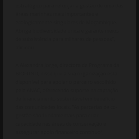
estratégico para reforçar a gestão de uma das
áreas marinhas mais importantes e
ecologicamente singulares de Moçambique.
Abriga biodiversidade única e garante meios
de subsistência para milhares de pessoas”,
afirmou.
A Alexandra Jorge, directora de Programa da
BIOFUND, disse que a sua organização está
disponível para apoiar o parceiro escolhido
pela ANAC, oferecendo suporte na captação
de financiamento sustentável em benefício
das comunidades locais. “As parcerias de co-
gestão são fundamentais para criar
capacidade nas áreas de conservação e
assegurar apoio financeiro contínuo”,