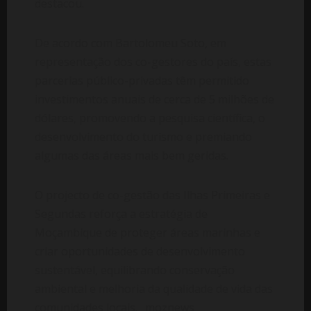
destacou.
De acordo com Bartolomeu Soto, em
representação dos co-gestores do país, estas
parcerias público-privadas têm permitido
investimentos anuais de cerca de 5 milhões de
dólares, promovendo a pesquisa científica, o
desenvolvimento do turismo e premiando
algumas das áreas mais bem geridas.
O projecto de co-gestão das Ilhas Primeiras e
Segundas reforça a estratégia de
Moçambique de proteger áreas marinhas e
criar oportunidades de desenvolvimento
sustentável, equilibrando conservação
ambiental e melhoria da qualidade de vida das
comunidades locais. _moznews