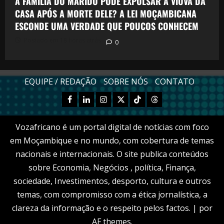
A FAMÍLIA DO MARIDO PODE EXPULSAR A VIÚVA DA
CASA APÓS A MORTE DELE? A LEI MOÇAMBICANA
ESCONDE UMA VERDADE QUE POUCOS CONHECEM
Postado em 18 horas atrás
0
EQUIPE / REDAÇÃO
SOBRE NÓS
CONTATO
Facebook
Linkedn
Instagram
X
TikTok
Threads
Vozafricano é um portal digital de notícias com foco
em Moçambique e no mundo, com cobertura de temas
nacionais e internacionais. O site publica conteúdos
sobre Economia, Negócios , política, Finança,
sociedade, Investimentos, desporto, cultura e outros
temas, com compromisso com a ética jornalística, a
clareza da informação e o respeito pelos factos.
|
por
AF themes.