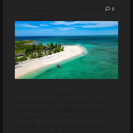
2 minutos lidos
0
Postado em 5 meses atrás
A Administração Nacional das Áreas de
Conservação está à procura de um parceiro
estratégico para a co-gestão da Área de
Protecção Ambiental Ilhas Primeiras e
Segundas, um arquipélago formado por 10