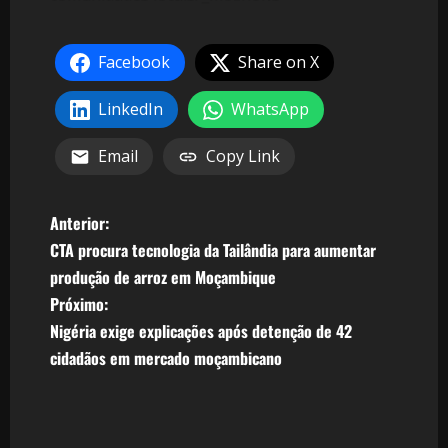
Facebook
Share on X
LinkedIn
WhatsApp
Email
Copy Link
N
Anterior:
CTA procura tecnologia da Tailândia para aumentar
a
produção de arroz em Moçambique
v
Próximo:
Nigéria exige explicações após detenção de 42
e
cidadãos em mercado moçambicano
g
a