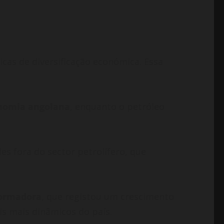
cas de diversificação económica. Essa
onomia angolana
, enquanto o petróleo
s fora do sector petrolífero, que
formadora
, que registou um crescimento
is mais dinâmicos do país.