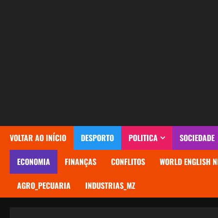
Avançar
para
o
conteúdo
VOLTAR AO INÍCIO
DESPORTO
POLITICA
SOCIEDADE
ECONOMIA
FINANÇAS
CONFLITOS
WORLD ENGLISH N
AGRO_PECUARIA
INDUSTRIAS_MZ