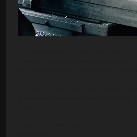
Durante décadas, a economia de Angola est
das exportações e das receitas públicas do 
está a emergir como um dos pilares da econo
O ministro da Indústria e Comércio, Rui Mi
crescimento económico fora do petróleo
, 
anos.
Mas por trás destes números existe uma rea
profundos
.