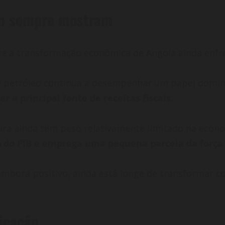
em sempre mostram
que a transformação económica de Angola ainda enfr
, o petróleo continua a desempenhar um papel domin
r a principal fonte de receitas fiscais
.
dora ainda tem peso relativamente limitado na econ
% do PIB e emprega uma pequena parcela da força
, embora positivo, ainda está longe de transformar
ficação