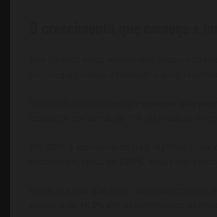
O crescimento que começa a m
Nos últimos anos, Angola tem procurado redu
estratégia começa a mostrar alguns resultad
Dados oficiais indicam que
o sector não pet
responde por cerca de 19% do Produto Intern
Em 2025, a economia do país registou cresci
expandiram cerca de
7,34%
, enquanto o sect
Entre as áreas que mais contribuíram para 
próximo de
16,5% em determinados períod