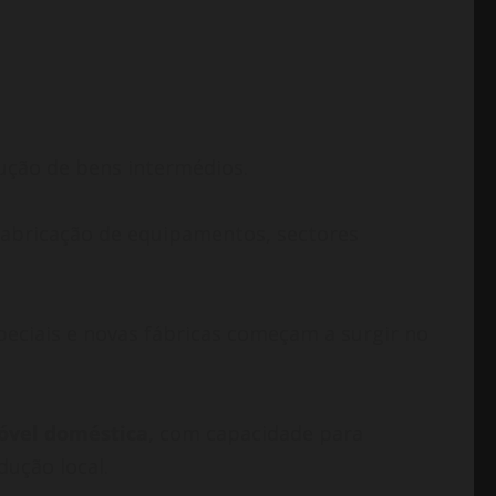
ução de bens intermédios.
 fabricação de equipamentos, sectores
eciais e novas fábricas começam a surgir no
óvel doméstica
, com capacidade para
dução local.