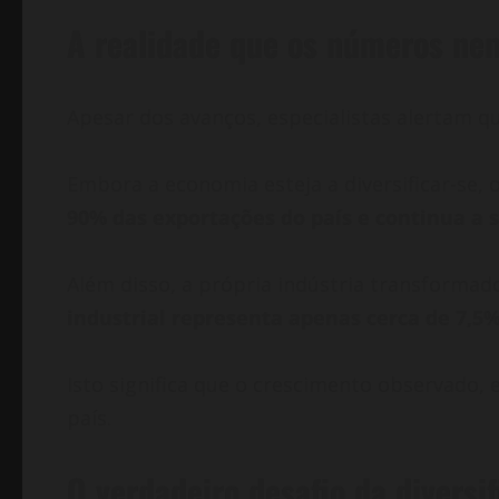
A realidade que os números n
Apesar dos avanços, especialistas alertam 
Embora a economia esteja a diversificar-se
90% das exportações do país e continua a se
Além disso, a própria indústria transforma
industrial representa apenas cerca de 7,5
Isto significa que o crescimento observado
país.
O verdadeiro desafio da diversi