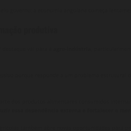
elo governo: a economia angolana começa lentamente
rmação produtiva
r destaque vai para a
agro-indústria
, particularmen
essivo porque responde a um problema estrutural d
rte dos produtos alimentares consumidos internam
uzir essa dependência externa e fortalecer o mer
grícolas também abre novas oportunidades para pro