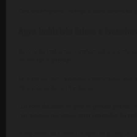
Este desempenho reforça a ideia defendida p
Agro-indústria lidera a transfo
Dentro da indústria transformadora, o maio
alimentos e bebidas.
Este sector tem registado crescimento expr
de importações alimentares.
Durante décadas, Angola importou grande pa
representa, portanto,
uma tentativa de red
A expansão da transformação de produtos a