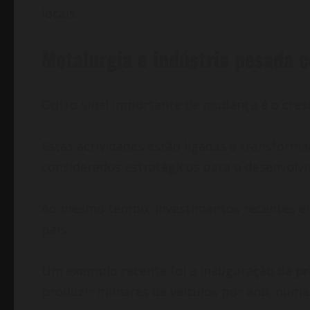
locais.
Metalurgia e indústria pesada
Outro sinal importante de mudança é o cres
Estas actividades estão ligadas à transform
considerados estratégicos para o desenvolvi
Ao mesmo tempo, investimentos recentes em 
país.
Um exemplo recente foi a inauguração da
pr
produzir milhares de veículos por ano, numa 