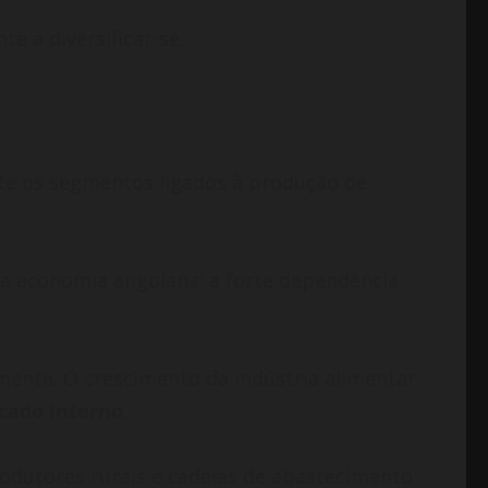
 a diversificar-se.
te os segmentos ligados à produção de
a economia angolana: a forte dependência
ente. O crescimento da indústria alimentar
cado interno
.
dutores rurais e cadeias de abastecimento