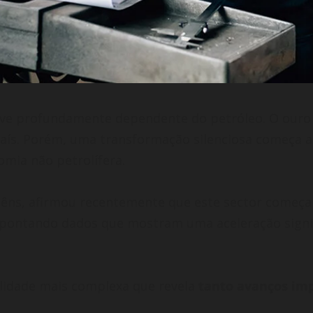
eve profundamente dependente do petróleo. O ouro 
país. Porém, uma transformação silenciosa começa a
mia não petrolífera.
guêns, afirmou recentemente que este sector começ
apontando dados que mostram uma aceleração signifi
lidade mais complexa que revela
tanto avanços imp