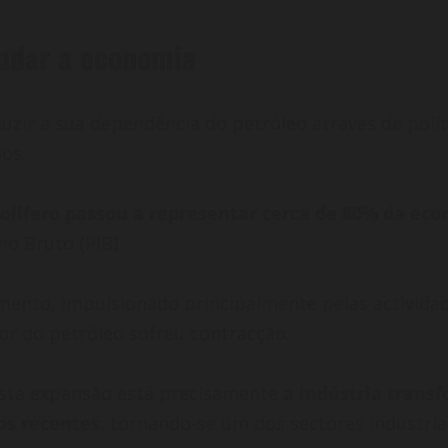
udar a economia
zir a sua dependência do petróleo através de políti
os.
rolífero passou a representar cerca de 80% da ec
o Bruto (PIB).
mento, impulsionado principalmente pelas actividade
or do petróleo sofreu contracção.
esta expansão está precisamente
a indústria trans
os recentes
, tornando-se um dos sectores industria