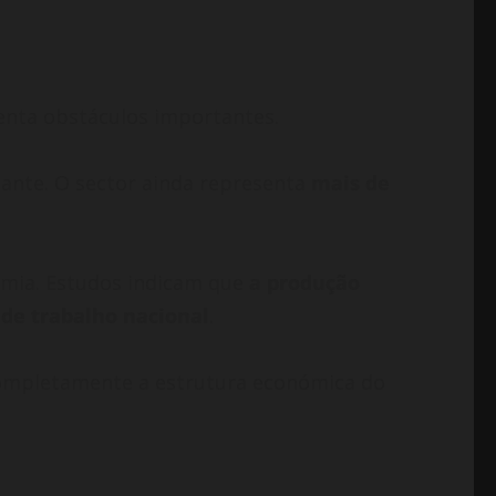
enta obstáculos importantes.
ante. O sector ainda representa
mais de
omia. Estudos indicam que
a produção
 de trabalho nacional
.
 completamente a estrutura económica do