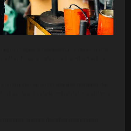
negro chegou a representar a maior parte
 ganhar força: a indústria transformadora
a a consolidar-se como
um dos motores do
cativa da actividade industrial nos últimos
ortantes quanto desafios estruturais