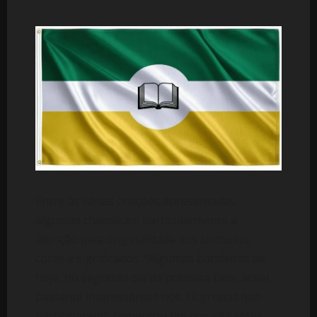
Entre as várias criações apresentadas,
algumas chamaram particularmente a
atenção pela originalidade dos símbolos,
cores e significados. “Algumas bandeiras de
hoje, no segundo dia da primeira fase, achei
bastante interessantes nos 12 grupos que
participaram”, comentou um dos visitantes,