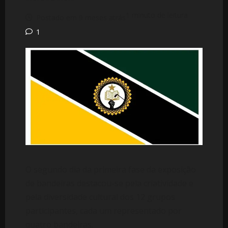
1 minuto de leitura
Postado em 9 meses atrás
1
O segundo dia da primeira fase da exposição
de bandeiras destacou-se pela criatividade e
pela diversidade cultural dos 12 grupos
participantes, cada um representado por
quatro bandeiras.