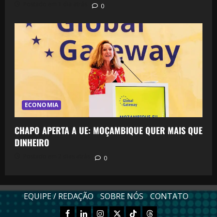
Postado em 1 dia atrás
0
ECONOMIA
CHAPO APERTA A UE: MOÇAMBIQUE QUER MAIS QUE
DINHEIRO
Postado em 2 dias atrás
0
EQUIPE / REDAÇÃO
SOBRE NÓS
CONTATO
Facebook
Linkedn
Instagram
X
TikTok
Threads