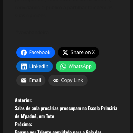
convidando o público a partilhar também as
suas opiniões.
#vovabandeira
Facebook
Share on X
LinkedIn
WhatsApp
Email
Copy Link
N
Anterior:
Salas de aula precárias preocupam na Escola Primária
a
de M’padué, em Tete
v
Próximo:
Banana por Talento convidado para a Gala das