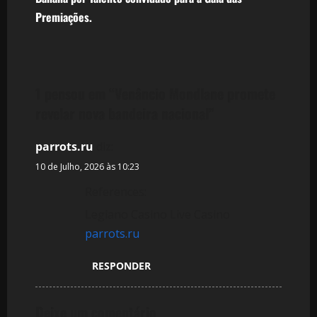
e
Premiações.
g
a
1 pensou em “
Venâncio Mondlane promete
ç
revelar nova bandeira nacional
”
ã
parrots.ru
diz:
o
10 de Julho, 2026 às 10:23
d
References:
Legiano Casino Live Casino
e
parrots.ru
a
RESPONDER
r
t
Deixe um comentário