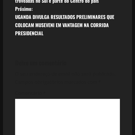
trovoadas no Sul e parte do Centro do país
v
Próximo:
UGANDA DIVULGA RESULTADOS PRELIMINARES QUE
e
COLOCAM MUSEVENI EM VANTAGEM NA CORRIDA
PRESIDENCIAL
g
a
ç
Deixe um comentário
ã
O seu endereço de email não será publicado.
Campos obrigatórios marcados com
*
o
Comentário
*
d
e
a