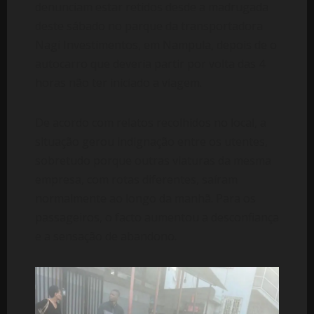
denunciam estar retidos desde a madrugada
deste sábado no parque da transportadora
Nagi Investimentos, em Nampula, depois de o
autocarro que deveria partir por volta das 4
horas não ter iniciado a viagem.
De acordo com relatos recolhidos no local, a
situação gerou indignação entre os utentes,
sobretudo porque outras viaturas da mesma
empresa, com rotas diferentes, saíram
normalmente ao longo da manhã. Para os
passageiros, o facto aumentou a desconfiança
e a sensação de abandono.