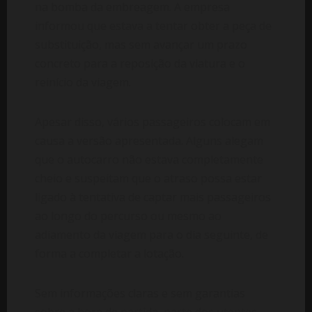
na bomba da embreagem. A empresa
informou que estava a tentar obter a peça de
substituição, mas sem avançar um prazo
concreto para a reposição da viatura e o
reinício da viagem.
Apesar disso, vários passageiros colocam em
causa a versão apresentada. Alguns alegam
que o autocarro não estava completamente
cheio e suspeitam que o atraso possa estar
ligado à tentativa de captar mais passageiros
ao longo do percurso ou mesmo ao
adiamento da viagem para o dia seguinte, de
forma a completar a lotação.
Sem informações claras e sem garantias