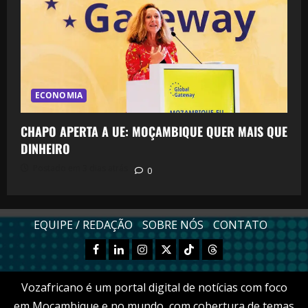
ECONOMIA
CHAPO APERTA A UE: MOÇAMBIQUE QUER MAIS QUE
DINHEIRO
Postado em 3 dias atrás
0
EQUIPE / REDAÇÃO
SOBRE NÓS
CONTATO
Facebook
Linkedn
Instagram
X
TikTok
Threads
Vozafricano é um portal digital de notícias com foco
em Moçambique e no mundo, com cobertura de temas