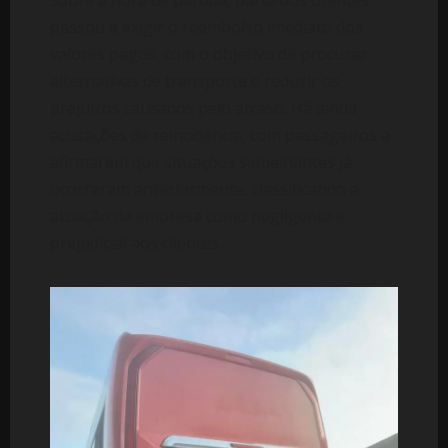
sobre a hora de partida, parte dos utentes
passou a exigir o reembolso imediato dos
valores pagos, com o objetivo de procurar
alternativas de transporte e reduzir os
prejuízos causados pelo atraso. Há ainda
acusações de reincidência, com passageiros a
afirmarem que situações semelhantes já
ocorreram anteriormente, classificando a
atuação da empresa como negligente e
prejudicial aos clientes.