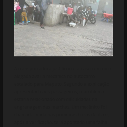
A transportadora justificou o atraso com uma
alegada avaria mecânica no autocarro
escalado para Maputo. Segundo a explicação
apresentada aos passageiros, o problema
estaria relacionado com dificuldades na
engrenagem das marchas. Um mecânico foi
chamado ainda nas primeiras horas do dia e,
após a verificação, terá apontado uma falha