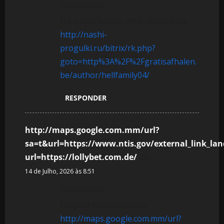
References:
Hit n spin bonus ohne einzahlung
http://nashi-
progulki.ru/bitrix/rk.php?
goto=http%3A%2F%2Fgratisafhalen.
be/author/hellfamily04/
RESPONDER
http://maps.google.com.mm/url?
sa=t&url=https://www.ntis.gov/external_link_la
url=https://lollybet.com.de/
diz:
14 de Julho, 2026 às 8:51
References:
Lollybet Kundenservice
http://maps.google.com.mm/url?