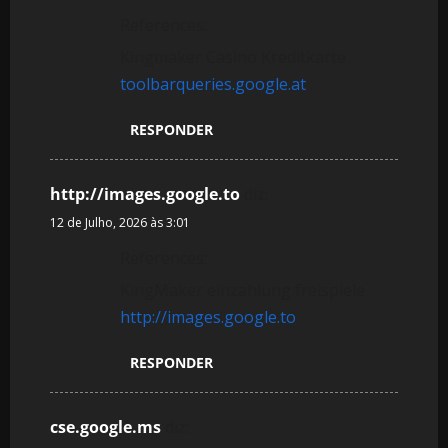
References:
Kingmaker Casino Kreditkarte
toolbarqueries.google.at
RESPONDER
http://images.google.to
diz:
12 de Julho, 2026 às 3:01
References:
KingMaker einzahlung freispiele
http://images.google.to
RESPONDER
cse.google.ms
diz: