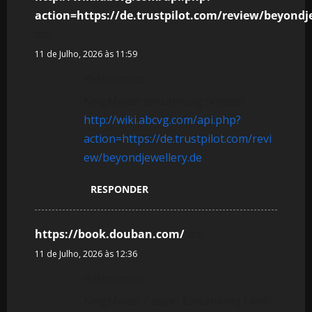
action=https://de.trustpilot.com/review/beyondj
diz:
11 de Julho, 2026 às 11:59
References:
KingMaker einzahlung neteller
http://wiki.abcvg.com/api.php?
action=https://de.trustpilot.com/revi
ew/beyondjewellery.de
RESPONDER
https://book.douban.com/
diz:
11 de Julho, 2026 às 12:36
References:
KingMaker Casino Einzahlung Limit