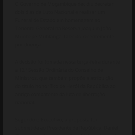
O Governo de Moçambique decidiu decretar
dois dias de Luto Nacional e realizar um
Funeral de Estado em homenagem ao
Tenente-General na Reserva Joaquim João
Munhepe Muhlanga, falecido recentemente
por doença.
A decisão foi tomada nesta terça-feira durante
a 13.ª Sessão Ordinária do Conselho de
Ministros, que também propôs a atribuição
do título honorífico de Herói da República ao
antigo combatente da luta de libertação
nacional.
Segundo o Executivo, a proposta foi
submetida ao Presidente da República, Daniel