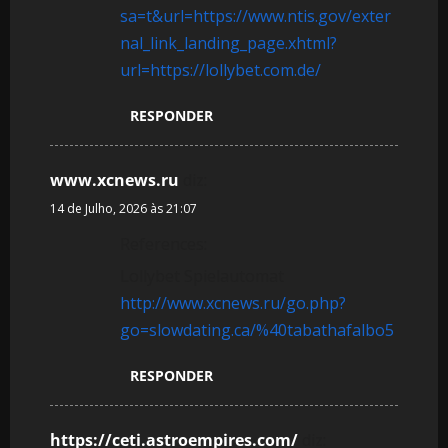
sa=t&url=https://www.ntis.gov/exter
nal_link_landing_page.xhtml?
url=https://lollybet.com.de/
RESPONDER
www.xcnews.ru
diz:
14 de Julho, 2026 às 21:07
References:
Lollybet Spielautomat
http://www.xcnews.ru/go.php?
go=slowdating.ca/%40tabathafalbo5
RESPONDER
https://ceti.astroempires.com/
diz: