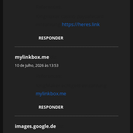
References:
Kingmaker casino paysafecard
einzahlung
https://heres.link
RESPONDER
mylinkbox.me
diz:
10 de Julho, 2026 às 13:53
References:
KingMaker echtgeld einzahlung
mylinkbox.me
RESPONDER
images.google.de
diz: