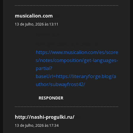
musicalion.com
diz:
13 de Julho, 2026 às 13:11
References:
Hitnspin casino app android
https://www.musicalion.com/es/score
s/notes/composition/get-languages-
partial?
baseUrl=https://literaryforge.blog/a
uthor/subwayfrost42/
RESPONDER
http://nashi-progulki.ru/
diz:
13 de Julho, 2026 às 17:34