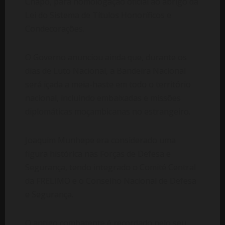
Chapo, para homologação oficial ao abrigo da
Lei do Sistema de Títulos Honoríficos e
Condecorações.
O Governo anunciou ainda que, durante os
dias de Luto Nacional, a Bandeira Nacional
será içada a meia-haste em todo o território
nacional, incluindo embaixadas e missões
diplomáticas moçambicanas no estrangeiro.
Joaquim Munhepe era considerado uma
figura histórica nas Forças de Defesa e
Segurança, tendo integrado o Comité Central
da FRELIMO e o Conselho Nacional de Defesa
e Segurança.
O antigo combatente é recordado pelo seu