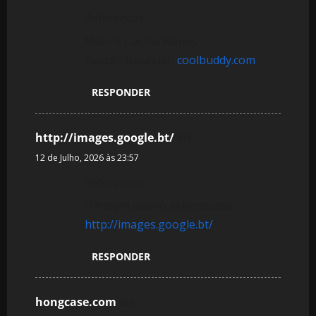
References:
Monro Casino Bonus
Bestandskunden
coolbuddy.com
RESPONDER
http://images.google.bt/
diz:
12 de Julho, 2026 às 23:57
References:
Hitnspin casino aktionscode
http://images.google.bt/
RESPONDER
hongcase.com
diz: