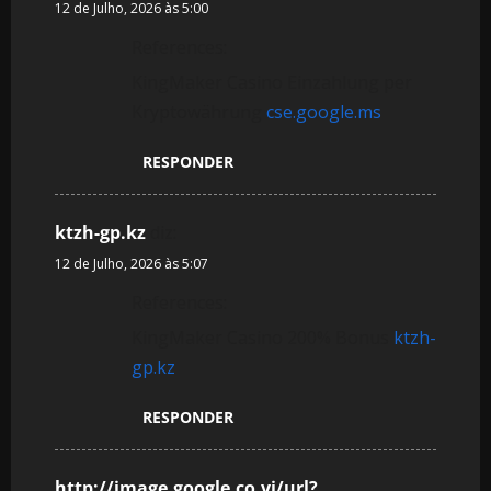
12 de Julho, 2026 às 5:00
References:
KingMaker Casino Einzahlung per
Kryptowährung
cse.google.ms
RESPONDER
ktzh-gp.kz
diz:
12 de Julho, 2026 às 5:07
References:
KingMaker Casino 200% Bonus
ktzh-
gp.kz
RESPONDER
http://image.google.co.vi/url?