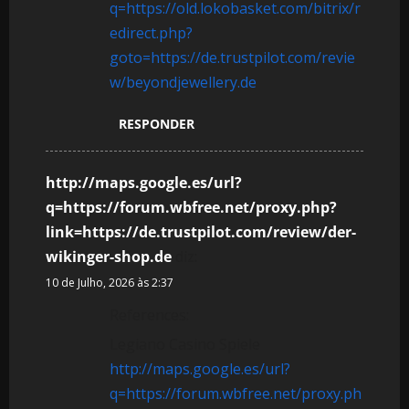
q=https://old.lokobasket.com/bitrix/r
edirect.php?
goto=https://de.trustpilot.com/revie
w/beyondjewellery.de
RESPONDER
http://maps.google.es/url?
q=https://forum.wbfree.net/proxy.php?
link=https://de.trustpilot.com/review/der-
wikinger-shop.de
diz:
10 de Julho, 2026 às 2:37
References:
Legiano Casino Spiele
http://maps.google.es/url?
q=https://forum.wbfree.net/proxy.ph