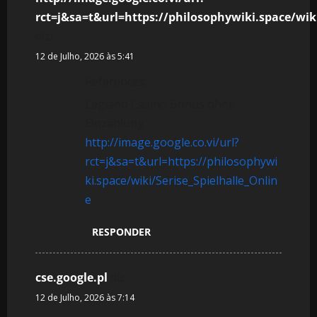
rct=j&sa=t&url=https://philosophywiki.space/wiki
diz:
12 de Julho, 2026 às 5:41
References:
Legiano Casino Bonus ohne
Einzahlung
http://image.google.co.vi/url?
rct=j&sa=t&url=https://philosophywi
ki.space/wiki/Serise_Spielhalle_Onlin
e
RESPONDER
cse.google.pl
diz:
12 de Julho, 2026 às 7:14