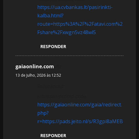
https://ua.cvbankas.lt/pasirinkti-
kalba.html?
route=https%3A%2F%2Fatavi.com%2
Fshare%2Fxwgn5vz48wl5
RESPONDER
gaiaonline.com
diz:
13 de Julho, 2026 às 12:52
References:
Hitnspin promo code
https://gaiaonline.com/gaia/redirect.
php?
r=https://pads.jeito.nl/s/R3gpi8aMEB
RESPONDER