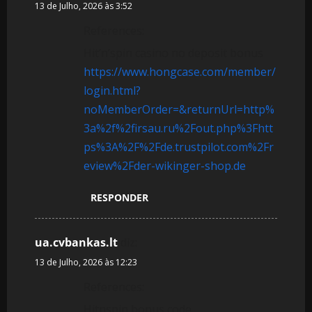
13 de Julho, 2026 às 3:52
References:
Hit’n’spin casino no deposit bonus
https://www.hongcase.com/member/
login.html?
noMemberOrder=&returnUrl=http%
3a%2f%2firsau.ru%2Fout.php%3Fhtt
ps%3A%2F%2Fde.trustpilot.com%2Fr
eview%2Fder-wikinger-shop.de
RESPONDER
ua.cvbankas.lt
diz:
13 de Julho, 2026 às 12:23
References:
Hitnspin bonus code