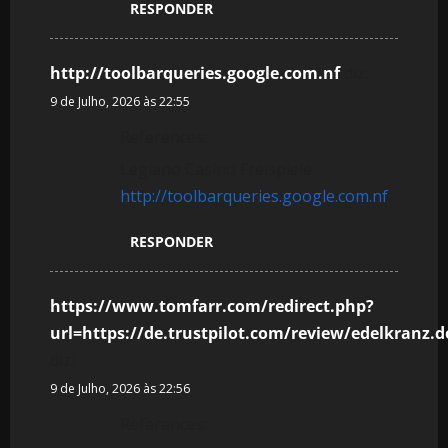
t
RESPONDER
i
http://toolbarqueries.google.com.nf
diz:
g
9 de Julho, 2026 às 22:55
o
References:
Legiano Casino Freispiele
s
http://toolbarqueries.google.com.nf
RESPONDER
https://www.tomfarr.com/redirect.php?
url=https://de.trustpilot.com/review/edelkranz.d
diz:
9 de Julho, 2026 às 22:56
References: