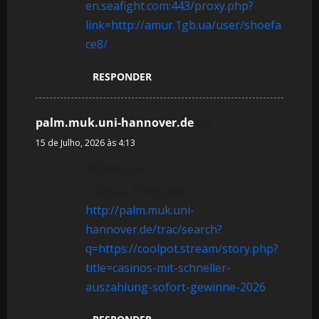
en.seafight.com:443/proxy.php?
link=http://amur.1gb.ua/user/shoefa
ce8/
RESPONDER
palm.muk.uni-hannover.de
diz:
15 de Julho, 2026 às 4:13
References:
Lollybet Alternative
http://palm.muk.uni-
hannover.de/trac/search?
q=https://coolpot.stream/story.php?
title=casinos-mit-schneller-
auszahlung-sofort-gewinne-2026