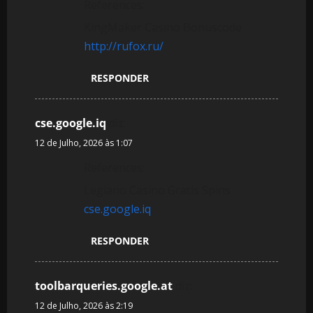
References:
KingMaker Casino Bonuscode
http://rufox.ru/
RESPONDER
cse.google.iq
diz:
12 de Julho, 2026 às 1:07
References:
Legiano Casino Gratis Spins
cse.google.iq
RESPONDER
toolbarqueries.google.at
diz:
12 de Julho, 2026 às 2:19