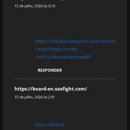
15 de Julho, 2026 às 0:16
References:
Lollybet Casino Bonus ohne
Umsatzbedingungen
https://ceti.astroempires.com/redirec
t.aspx?https://m.my-
conf.ru/deenahansman89
RESPONDER
https://board-en.seafight.com/
diz:
15 de Julho, 2026 às 2:01
References:
Lollybet Casino Mobile
https://board-