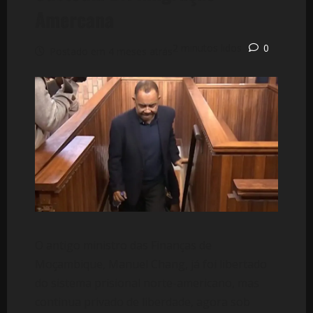
Amercana
2 minutos lidos
0
Postado em 4 meses atrás
O antigo ministro das Finanças de
Moçambique, Manuel Chang, já foi libertado
do sistema prisional norte-americano, mas
continua privado de liberdade, agora sob