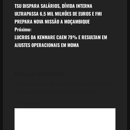
TSU DISPARA SALÁRIOS, DÍVIDA INTERNA
a
ULTRAPASSA 6,5 MIL MILHÕES DE EUROS E FMI
v
PREPARA NOVA MISSÃO A MOÇAMBIQUE
Próximo:
e
LUCROS DA KENMARE CAEM 79% E RESULTAM EM
AJUSTES OPERACIONAIS EM MOMA
g
a
ç
Deixe um comentário
ã
O seu endereço de email não será publicado.
Campos obrigatórios marcados com
*
o
Comentário
*
d
e