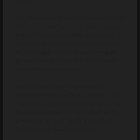
medida.
Condenado em janeiro de 2025 a uma pena de
102 meses de prisão (cerca de 8 anos e meio),
Manuel Chang estava detido numa prisão
federal no estado de Connecticut, no âmbito
de um processo ligado a crimes financeiros,
incluindo conspiração para fraude eletrónica e
branqueamento de capitais.
O antigo governante moçambicano foi
inicialmente detido em 2018, na África do Sul,
num caso que ganhou dimensão internacional
devido às chamadas “dívidas ocultas”, tendo
posteriormente sido extraditado para os
Estados Unidos para julgamento.