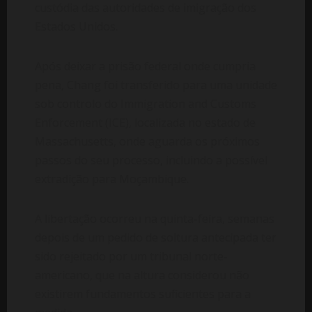
custódia das autoridades de imigração dos
Estados Unidos.
Após deixar a prisão federal onde cumpria
pena, Chang foi transferido para uma unidade
sob controlo do Immigration and Customs
Enforcement (ICE), localizada no estado de
Massachusetts, onde aguarda os próximos
passos do seu processo, incluindo a possível
extradição para Moçambique.
A libertação ocorreu na quinta-feira, semanas
depois de um pedido de soltura antecipada ter
sido rejeitado por um tribunal norte-
americano, que na altura considerou não
existirem fundamentos suficientes para a