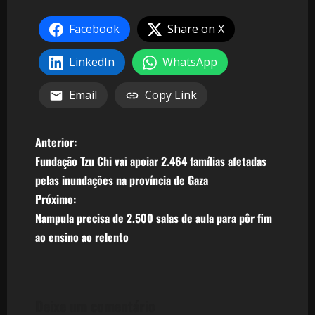
Facebook
Share on X
LinkedIn
WhatsApp
Email
Copy Link
N
Anterior:
Fundação Tzu Chi vai apoiar 2.464 famílias afetadas
a
pelas inundações na província de Gaza
v
Próximo:
Nampula precisa de 2.500 salas de aula para pôr fim
e
ao ensino ao relento
g
a
Deixe um comentário