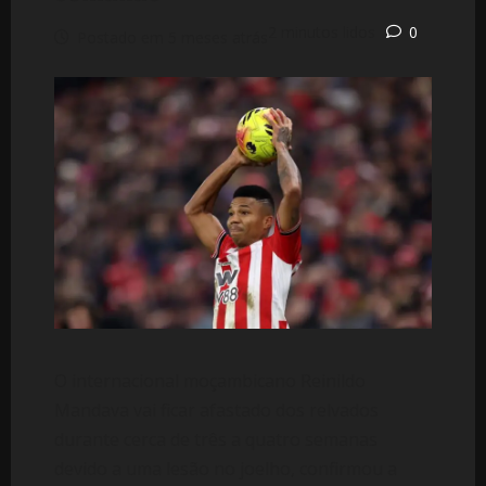
2 minutos lidos
0
Postado em 5 meses atrás
O internacional moçambicano Reinildo
Mandava vai ficar afastado dos relvados
durante cerca de três a quatro semanas
devido a uma lesão no joelho, confirmou a