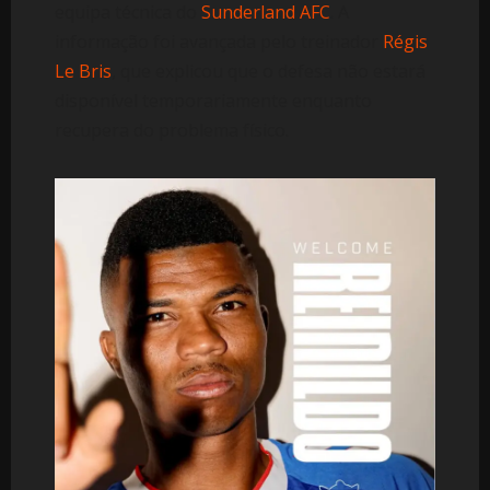
equipa técnica do
Sunderland AFC
. A
informação foi avançada pelo treinador
Régis
Le Bris
, que explicou que o defesa não estará
disponível temporariamente enquanto
recupera do problema físico.