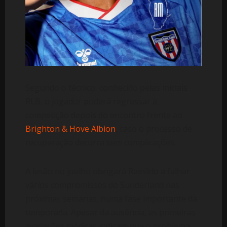
Segundo o técnico, conhecido pelas iniciais
RLB, o jogador poderá regressar à
competição depois do encontro frente ao
Brighton & Hove Albion
, caso o processo de
recuperação decorra sem complicações.
A lesão no joelho obrigará Reinildo a falhar
vários compromissos do Sunderland nas
próximas semanas, numa fase importante da
temporada. Apesar da ausência, as primeiras
avaliações médicas indicam que o problema