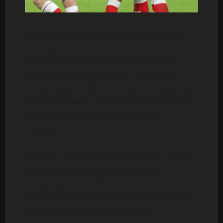
Para os adeptos moçambicanos, a notícia é
acompanhada com atenção, uma vez que
Reinildo continua a ser um dos jogadores
mais importantes da seleção nacional. A
recuperação do defesa é vista como essencial
não apenas para o clube inglês, mas também
para os próximos compromissos dos
Mambas.
Enquanto permanece em tratamento, espera-
se que Reinildo siga um programa de
recuperação cuidadoso, com o objetivo de
regressar em boas condições físicas e evitar
novas complicações. (Vozafricano)