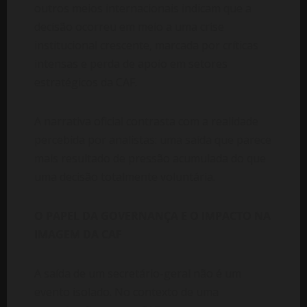
outros meios internacionais indicam que a
decisão ocorreu em meio a uma crise
institucional crescente, marcada por críticas
intensas e perda de apoio em setores
estratégicos da CAF.
A narrativa oficial contrasta com a realidade
percebida por analistas: uma saída que parece
mais resultado de pressão acumulada do que
uma decisão totalmente voluntária.
O PAPEL DA GOVERNANÇA E O IMPACTO NA
IMAGEM DA CAF
A saída de um secretário-geral não é um
evento isolado. No contexto de uma