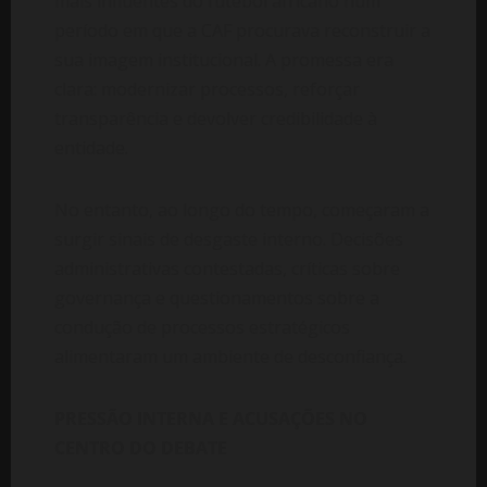
mais influentes do futebol africano num
período em que a CAF procurava reconstruir a
sua imagem institucional. A promessa era
clara: modernizar processos, reforçar
transparência e devolver credibilidade à
entidade.
No entanto, ao longo do tempo, começaram a
surgir sinais de desgaste interno. Decisões
administrativas contestadas, críticas sobre
governança e questionamentos sobre a
condução de processos estratégicos
alimentaram um ambiente de desconfiança.
PRESSÃO INTERNA E ACUSAÇÕES NO
CENTRO DO DEBATE