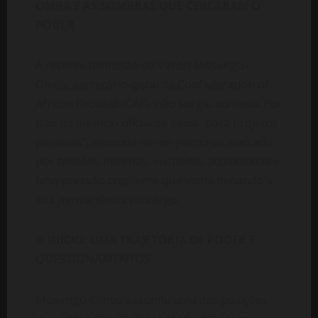
OMBA E AS SOMBRAS QUE CERCARAM O
PODER
A recente demissão de Veron Mosengo-
Omba, secretário-geral da Confederation
of
African
Football (CAF), não surgiu do nada. Por
trás do anúncio oficial de saída “para projetos
pessoais”, esconde-se um percurso marcado
por tensões internas, suspeitas acumuladas e
uma pressão crescente que vinha minando a
sua permanência no cargo.
O INÍCIO: UMA TRAJETÓRIA DE PODER E
QUESTIONAMENTOS
Mosengo-Omba assumiu uma das posições