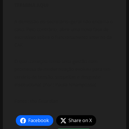
TERMINA AQUI
A demissão do secretário-geral não encerra o
caso. Pelo contrário, abre uma nova fase de
escrutínio sobre o funcionamento interno da
CAF.
O que começou como uma gestão com
promessa de modernização evoluiu para um
cenário de tensão, suspeitas e desgaste
institucional. (Por : Paula Nhampossa)
Fonte : the Guardian
Facebook
Share on X