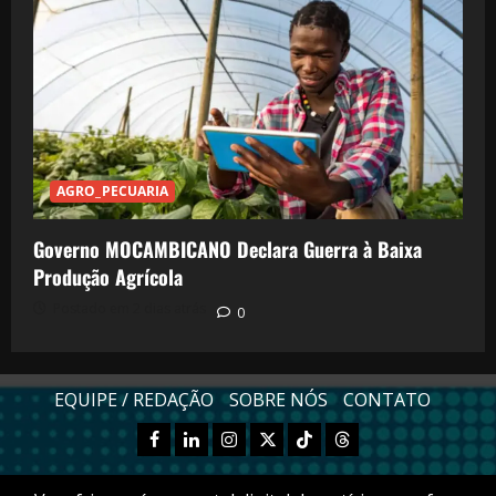
AGRO_PECUARIA
Governo MOCAMBICANO Declara Guerra à Baixa
Produção Agrícola
Postado em 2 dias atrás
0
EQUIPE / REDAÇÃO
SOBRE NÓS
CONTATO
Facebook
Linkedn
Instagram
X
TikTok
Threads