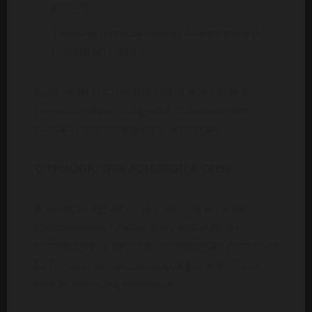
gestão
Tensões políticas dentro da estrutura do
futebol africano
Esse cenário contribuiu para aumentar a
pressão sobre o dirigente, colocando em
causa a estabilidade da sua posição.
O EPISÓDIO QUE ACELEROU A CRISE
A situação agravou-se com uma série de
controvérsias ligadas à organização de
competições e decisões estratégicas dentro da
CAF, incluindo episódios que geraram forte
reação pública e mediática.