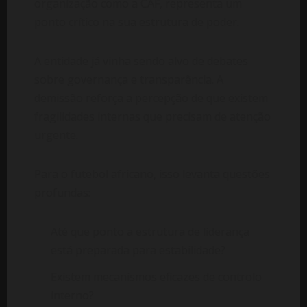
organização como a CAF, representa um
ponto crítico na sua estrutura de poder.
A entidade já vinha sendo alvo de debates
sobre governança e transparência. A
demissão reforça a percepção de que existem
fragilidades internas que precisam de atenção
urgente.
Para o futebol africano, isso levanta questões
profundas:
Até que ponto a estrutura de liderança
está preparada para estabilidade?
Existem mecanismos eficazes de controlo
interno?