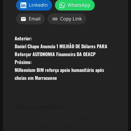
LinkedIn
WhatsApp
Email
Copy Link
N
Anterior:
Daniel Chapo Anuncia 1 MILHÃO DE Dólares PARA
a
Reforçar AUTONOMIA Financeira DA OEACP
v
Próximo:
Millennium BIM reforça apoio humanitário após
e
cheias em Marracuene
g
a
Deixe um comentário
ç
O seu endereço de email não será publicado.
ã
Campos obrigatórios marcados com
*