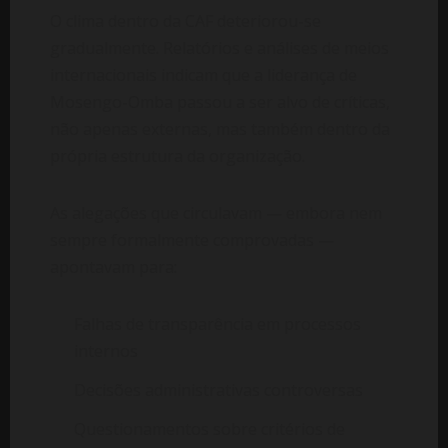
O clima dentro da CAF deteriorou-se
gradualmente. Relatórios e análises de meios
internacionais indicam que a liderança de
Mosengo-Omba passou a ser alvo de críticas,
não apenas externas, mas também dentro da
própria estrutura da organização.
As alegações que circulavam — embora nem
sempre formalmente comprovadas —
apontavam para:
Falhas de transparência em processos
internos
Decisões administrativas controversas
Questionamentos sobre critérios de