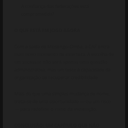
A confiança das federações está
comprometida?
O QUE ESTÁ EM JOGO AGORA
Com a saída de Mosengo-Omba, a CAF entra
num novo momento de incerteza. A escolha de
um sucessor não será apenas uma questão
administrativa, mas um teste à capacidade da
organização de recuperar credibilidade.
Mais do que uma simples mudança de nome,
trata-se de uma oportunidade — ou um risco
— para redefinir o rumo da instituição.
CONCLUSÃO: UM CAPÍTULO QUE NÃO