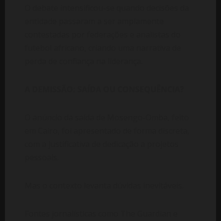
O debate intensificou-se quando decisões da
entidade passaram a ser amplamente
contestadas por federações e analistas do
futebol africano, criando uma narrativa de
perda de confiança na liderança.
A DEMISSÃO: SAÍDA OU CONSEQUÊNCIA?
O anúncio da saída de Mosengo-Omba, feito
em Cairo, foi apresentado de forma discreta,
com a justificativa de dedicação a projetos
pessoais.
Mas o contexto levanta dúvidas inevitáveis.
Fontes jornalísticas como The Guardian e