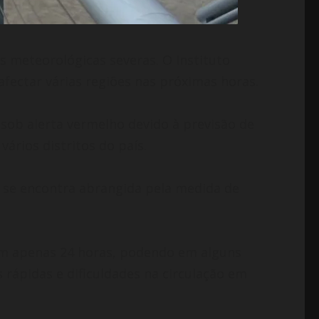
 meteorológicas severas. O Instituto
fectar várias regiões nas próximas horas.
ob alerta vermelho devido à previsão de
ários distritos do país.
se encontra abrangida pela medida de
 em apenas 24 horas, podendo em alguns
 rápidas e dificuldades na circulação em