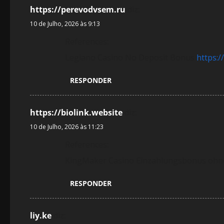
https://perevodvsem.ru
diz:
a
10 de Julho, 2026 às 9:13
r
References:
t
Legiano Casino No Deposit Bonus
https:
i
RESPONDER
g
https://biolink.website
diz:
o
10 de Julho, 2026 às 11:23
s
References:
KingMaker Casino Einzahlungsbonus oh
RESPONDER
liy.ke
diz: