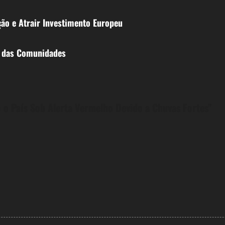
ão e Atrair Investimento Europeu
e das Comunidades
o País Sob Alerta Vermelho Devido a Chuvas Fortes
”