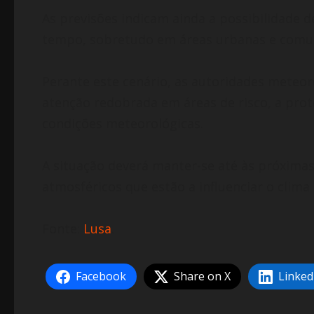
As previsões indicam ainda a possibilidade 
tempo, sobretudo em áreas urbanas e comu
Perante este cenário, as autoridades meteo
atenção redobrada em áreas de risco, a pro
condições meteorológicas.
A situação deverá manter-se até às próxima
atmosféricos que estão a influenciar o clima 
Fonte:
Lusa
.
Facebook
Share on X
Linked