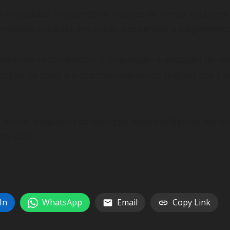
de trovoadas frequentes e rajadas de vento, factor
nidades situadas em zonas propensas a alagamento
rológicas recomendam à população a adopção de med
tecção de bens e o acompanhamento regular dos com
s horas, enquanto os serviços meteorológicos moni
no país.
In
WhatsApp
Email
Copy Link