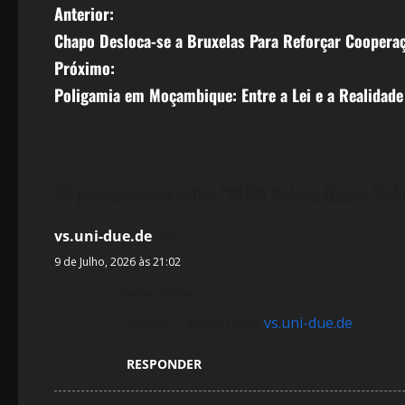
N
Anterior:
Chapo Desloca-se a Bruxelas Para Reforçar Cooperaç
a
Próximo:
v
Poligamia em Moçambique: Entre a Lei e a Realidad
e
g
76 pensamentos sobre “
INAM Coloca Quase Todo 
a
ç
vs.uni-due.de
diz:
9 de Julho, 2026 às 21:02
ã
References:
o
Legiano Casino Code
vs.uni-due.de
d
RESPONDER
e