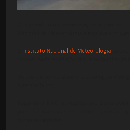
Quase todo o território moçambicano entrou 
Nacional de Meteorologia alerta para chuvas
O
Instituto Nacional de Meteorologia
colocou
chuvas moderadas a fortes, acompanhadas de 
De acordo com o aviso meteorológico divulga
alerta máximo.
Segundo o INAM, as regiões sob alerta pode
pontos ultrapassar 75 milímetros, cenário qu
zonas vulneráveis.