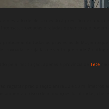
em estado de alerta devido à previsão de condições
 intensas, trovoadas e rajadas de vento que podem a
 praticamente todas as províncias de Moçambique s
trovoadas e rajadas de vento que poderão atingir v
do pela instituição, apenas a província de
Tete
não 
rão registar precipitação entre 30 e 50 milímetros
e aumenta o risco de inundações localizadas, cheias