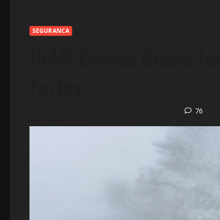
SEGURANCA
INAM Coloca Quase Tod
Fortes
Postado em 5 meses atrás
2 minutos lidos
76