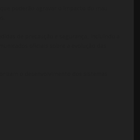
es que poderão agravar o impacto do mau
s.
idas de precaução e segurança, incluindo a
unicados oficiais sobre a evolução das
torizam o desenvolvimento dos sistemas