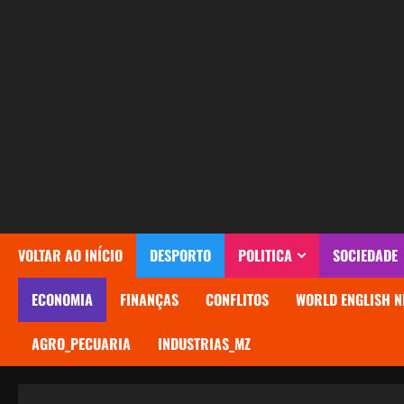
Avançar
para
o
conteúdo
VOLTAR AO INÍCIO
DESPORTO
POLITICA
SOCIEDADE
ECONOMIA
FINANÇAS
CONFLITOS
WORLD ENGLISH N
AGRO_PECUARIA
INDUSTRIAS_MZ