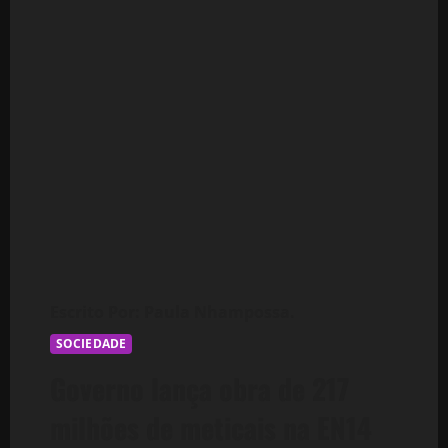
SOCIEDADE
Governo lança obra de 217
milhões de meticais na EN14