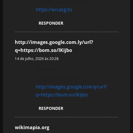
Lollybet Casino Aktion
https://en.asg.to
RESPONDER
http://images.google.com.ly/url?
q=https://bom.so/lKijbo
diz:
14 de Julho, 2026 às 20:28
References:
Lollybet Free Spins
http://images.google.com.ly/url?
q=https://bom.so/lKijbo
RESPONDER
wikimapia.org
diz: