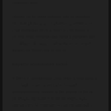
comércio local.
Fontes no terreno indicam que as equipas
técnicas já iniciaram trabalhos preliminares,
com destaque para a abertura de desvios
provisórios, medida destinada a garantir que
o tráfego não seja totalmente interrompido
enquanto decorrem as obras.
Impacto económico e social
A EN14 é considerada uma artéria vital para a
circulação interna em Cabo Delgado,
estabelecendo ligação entre zonas de forte
produção agrícola e áreas de exploração
mineira em Montepuez. A sua recuperação