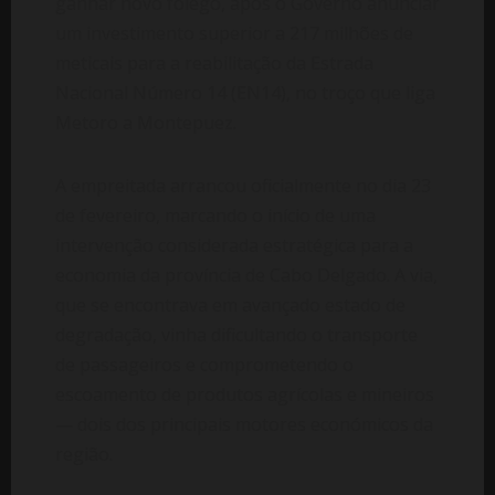
ganhar novo fôlego, após o Governo anunciar
um investimento superior a 217 milhões de
meticais para a reabilitação da Estrada
Nacional Número 14 (EN14), no troço que liga
Metoro a Montepuez.
A empreitada arrancou oficialmente no dia 23
de fevereiro, marcando o início de uma
intervenção considerada estratégica para a
economia da província de Cabo Delgado. A via,
que se encontrava em avançado estado de
degradação, vinha dificultando o transporte
de passageiros e comprometendo o
escoamento de produtos agrícolas e mineiros
— dois dos principais motores económicos da
região.