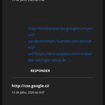
References:
Hitnspin casino auszahlung
erfahrungen
http://toolbarqueries.google.com.pk/
url?
sa=t&url=https://yandex.com.am/saf
ety?
url=https://de.trustpilot.com/review/
der-wikinger-shop.de
RESPONDER
http://cse.google.ci/
diz:
13 de Julho, 2026 às 9:07
References: