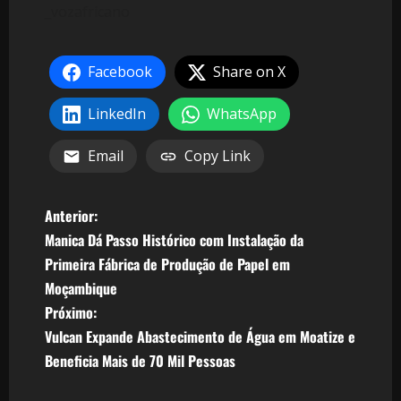
_vozafricano
Facebook
Share on X
LinkedIn
WhatsApp
Email
Copy Link
N
Anterior:
Manica Dá Passo Histórico com Instalação da
a
Primeira Fábrica de Produção de Papel em
v
Moçambique
Próximo:
e
Vulcan Expande Abastecimento de Água em Moatize e
Beneficia Mais de 70 Mil Pessoas
g