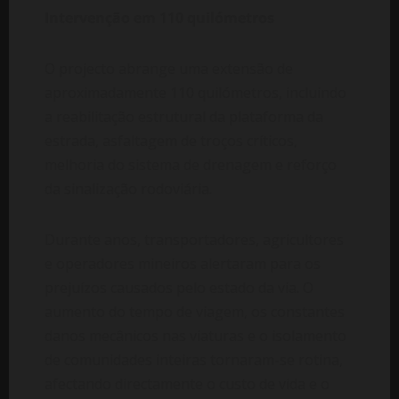
Intervenção em 110 quilómetros
O projecto abrange uma extensão de
aproximadamente 110 quilómetros, incluindo
a reabilitação estrutural da plataforma da
estrada, asfaltagem de troços críticos,
melhoria do sistema de drenagem e reforço
da sinalização rodoviária.
Durante anos, transportadores, agricultores
e operadores mineiros alertaram para os
prejuízos causados pelo estado da via. O
aumento do tempo de viagem, os constantes
danos mecânicos nas viaturas e o isolamento
de comunidades inteiras tornaram-se rotina,
afectando directamente o custo de vida e o