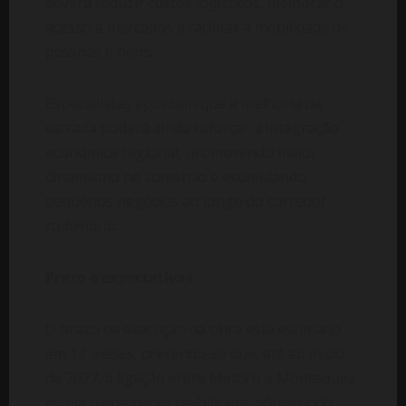
deverá reduzir custos logísticos, melhorar o
acesso a mercados e facilitar a mobilidade de
pessoas e bens.
Especialistas apontam que a melhoria da
estrada poderá ainda reforçar a integração
económica regional, promovendo maior
dinamismo no comércio e estimulando
pequenos negócios ao longo do corredor
rodoviário.
Prazo e expectativas
O prazo de execução da obra está estimado
em 12 meses, prevendo-se que, até ao início
de 2027, a ligação entre Metoro e Montepuez
esteja plenamente reabilitada, oferecendo