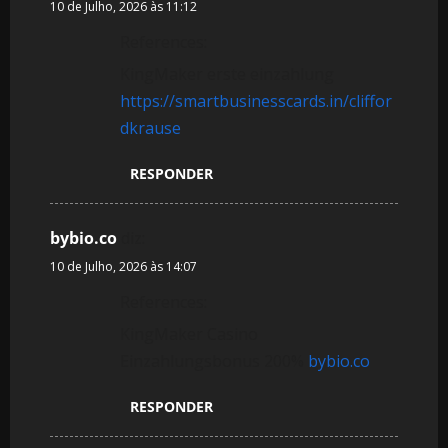
10 de Julho, 2026 às 11:12
o
References:
s
KingMaker erste einzahlung
https://smartbusinesscards.in/cliffor
dkrause
RESPONDER
bybio.co
diz:
10 de Julho, 2026 às 14:07
References:
KingMaker Casino
Einzahlungsbonus 200%
bybio.co
RESPONDER