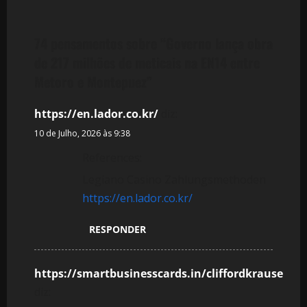
a
ç
74 pensamentos sobre “
Governo lança obra
ã
de 217 milhões de meticais na EN14 entre
Metoro e Montepuez
”
o
d
https://en.lador.co.kr/
diz:
10 de Julho, 2026 às 9:38
e
References:
a
Legiano Casino Zahlungsmethoden
https://en.lador.co.kr/
r
t
RESPONDER
i
https://smartbusinesscards.in/cliffordkrause
g
diz: