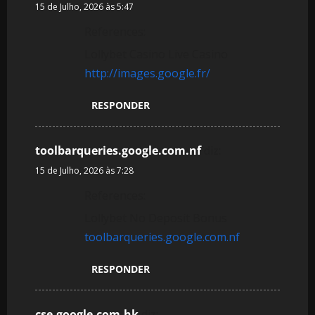
15 de Julho, 2026 às 5:47
References:
Lollybet Casino Live Casino
http://images.google.fr/
RESPONDER
toolbarqueries.google.com.nf
diz:
15 de Julho, 2026 às 7:28
References:
Lollybet No Deposit Bonus
toolbarqueries.google.com.nf
RESPONDER
cse.google.com.hk
diz: