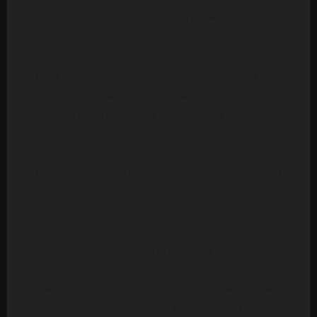
melhores condições de segurança e fluidez no
tráfego.
Para as populações locais, o investimento
representa mais do que uma simples
intervenção rodoviária — simboliza a
esperança de maior desenvolvimento,
inclusão e oportunidades económicas numa
província que enfrenta desafios estruturais há
vários anos.
Com o arranque das obras, cresce agora a
expectativa de que o cronograma seja
cumprido e que os benefícios prometidos se
traduzam em melhorias concretas na vida das
comunidades de Ancuabe e Montepuez.