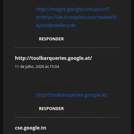
Mindesteinzahlung 5 Euro
http://images.google.com.py/url?
q=https://de.trustpilot.com/review/b
eyondjewellery.de
RESPONDER
http://toolbarqueries.google.at/
diz:
11 de Julho, 2026 às 15:04
References:
KingMaker Casino Bonus aktivieren
http://toolbarqueries.google.at/
RESPONDER
cse.google.tn
diz: