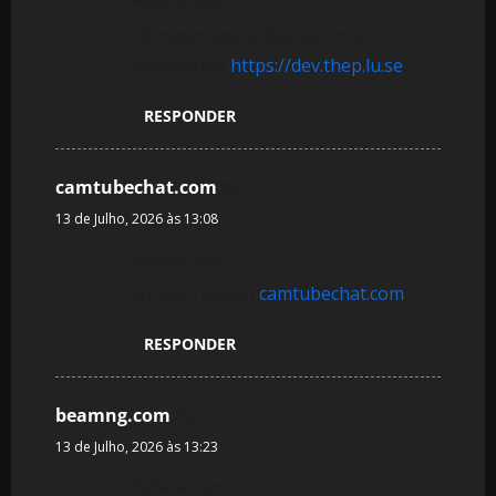
References:
Hitnspin casino bonus ohne
einzahlung
https://dev.thep.lu.se
RESPONDER
camtubechat.com
diz:
13 de Julho, 2026 às 13:08
References:
Hit spin casino
camtubechat.com
RESPONDER
beamng.com
diz:
13 de Julho, 2026 às 13:23
References: