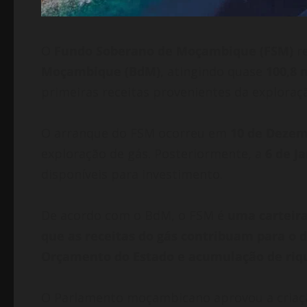
O
Fundo Soberano de Moçambique (FSM)
re
Moçambique (BdM)
, atingindo quase
100,8 
primeiras receitas provenientes da exploraçã
O arranque do FSM ocorreu em
10 de Dezem
exploração de gás. Posteriormente, a
6 de J
disponíveis para investimento.
De acordo com o BdM, o FSM é
uma carteira
que as receitas do gás contribuam para o 
Orçamento do Estado e acumulação de riqu
O Parlamento moçambicano aprovou a cria