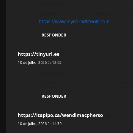
r
References:
t
KingMaker Casino Einzahlung per Sofort
https://www.mydaradstools.com
i
RESPONDER
g
o
https://tinyurl.ee
diz:
s
10 de Julho, 2026 às 12:05
References:
KingMaker willkommensbonus einzahlun
RESPONDER
https://itapipo.ca/wendimacpherso
diz:
10 de Julho, 2026 às 14:30