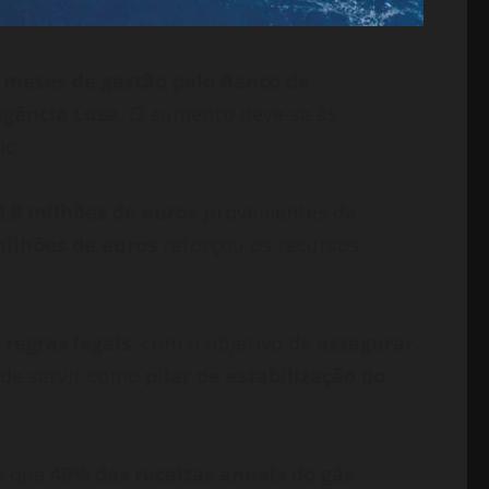
s meses de gestão pelo Banco de
Agência Lusa
. O aumento deve-se às
do.
4,8 milhões de euros
provenientes da
milhões de euros
reforçou os recursos
 regras legais
, com o objetivo de
assegurar
 de servir como
pilar de estabilização do
do que
40% das receitas anuais do gás