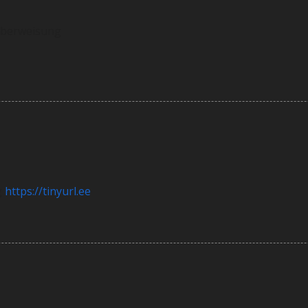
überweisung
g
https://tinyurl.ee