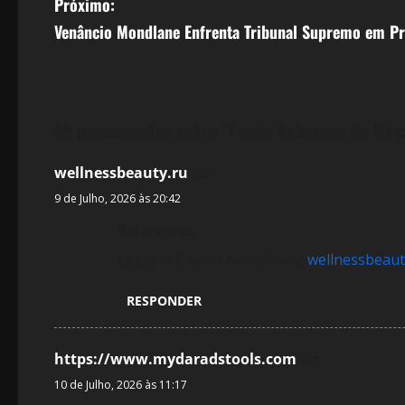
Próximo:
v
Venâncio Mondlane Enfrenta Tribunal Supremo em P
e
g
85 pensamentos sobre “
Fundo Soberano de Moça
a
ç
wellnessbeauty.ru
diz:
9 de Julho, 2026 às 20:42
ã
References:
o
Legiano Casino Anmeldung
wellnessbeaut
d
RESPONDER
e
https://www.mydaradstools.com
diz:
a
10 de Julho, 2026 às 11:17