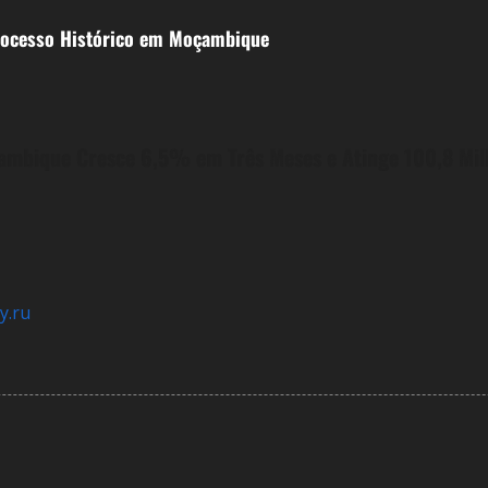
rocesso Histórico em Moçambique
mbique Cresce 6,5% em Três Meses e Atinge 100,8 Mil
y.ru