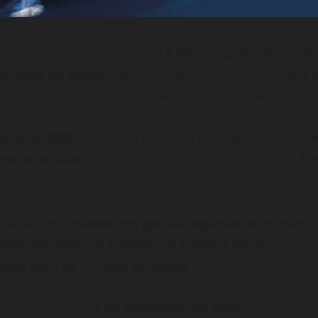
gistou um crescimento de
6,5% nos primeiros trê
milhões de euros
, segundo dados compilados pela
o de gás natural, destinadas à capitalização do fun
bro de 2025
, quando o Governo entregou ao BdM
9
aneiro de 2026
, uma nova entrada de capital de
5,3 
 de ativos financeiros gerida segundo princípios e
desenvolvimento económico e social do país
, além
eza para as futuras gerações
.
ção do FSM em
15 de Dezembro de 2023
, estipulan