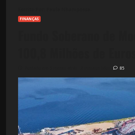
FINANÇAS
Fundo Soberano de Mo
100,8 Milhões de Euro
Postado em 5 meses atrás
2 minutos lidos
85