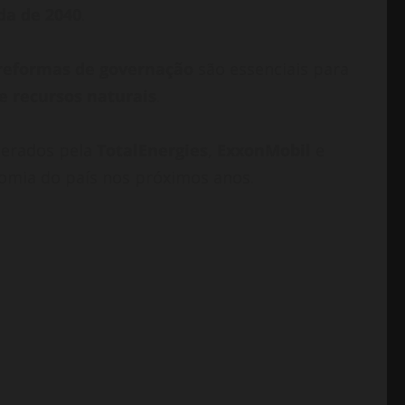
da de 2040
.
reformas de governação
são essenciais para
e recursos naturais
.
iderados pela
TotalEnergies
,
ExxonMobil
e
omia do país nos próximos anos.