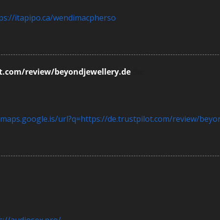
ps://itapipo.ca/wendimacpherso
lot.com/review/beyondjewellery.de
diz:
/maps.google.is/url?q=https://de.trustpilot.com/review/beyo
s://audiosex.pro/