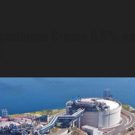
çambique Cresce 6,5% em
s