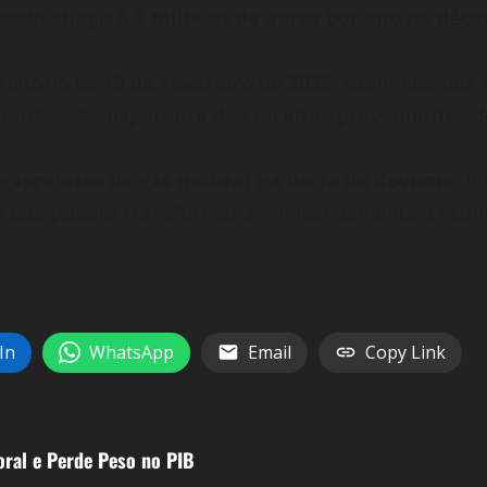
endo atingir
5,1 milhões de euros por ano na déca
elatório de
19 de Fevereiro de 2026
, sublinhou que
ciente e transparente das receitas provenientes d
gaprojetos de gás natural na bacia do Rovuma
, l
que poderá transformar significativamente a econ
In
WhatsApp
Email
Copy Link
ral e Perde Peso no PIB