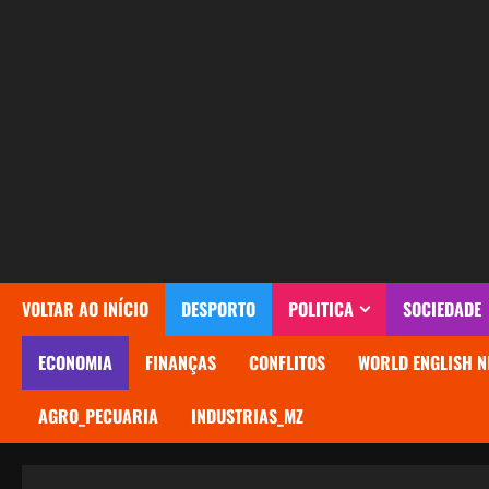
Avançar
para
o
conteúdo
VOLTAR AO INÍCIO
DESPORTO
POLITICA
SOCIEDADE
ECONOMIA
FINANÇAS
CONFLITOS
WORLD ENGLISH N
AGRO_PECUARIA
INDUSTRIAS_MZ