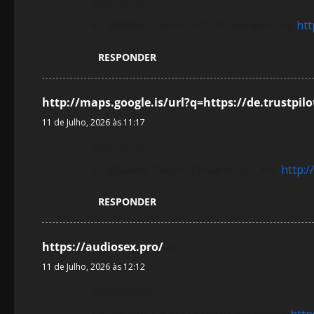
References:
KingMaker Casino Sofortüberweisung
htt
RESPONDER
http://maps.google.is/url?q=https://de.trustpi
11 de Julho, 2026 às 11:17
References:
KingMaker Casino Einzahlung Limit
http:/
RESPONDER
https://audiosex.pro/
diz:
11 de Julho, 2026 às 12:12
References:
Kingmaker casino sichere einzahlung
http