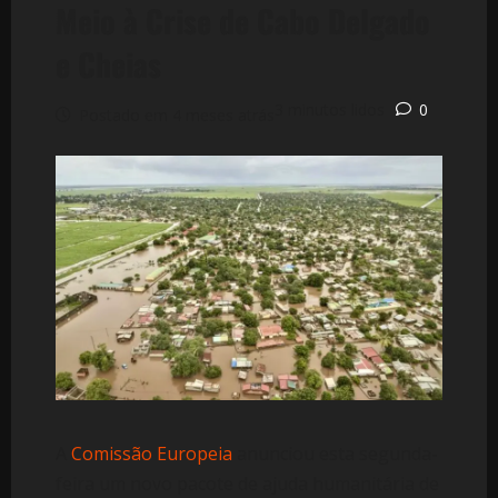
Meio à Crise de Cabo Delgado
e Cheias
3 minutos lidos
0
Postado em 4 meses atrás
A
Comissão Europeia
anunciou esta segunda-
feira um novo pacote de ajuda humanitária de