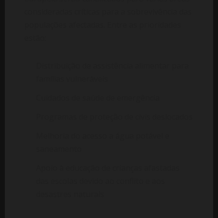
consideradas críticas para a sobrevivência das
populações afectadas. Entre as prioridades
estão:
Distribuição de assistência alimentar para
famílias vulneráveis
Cuidados de saúde de emergência
Programas de proteção de civis deslocados
Melhoria do acesso a água potável e
saneamento
Apoio à educação de crianças afastadas
das escolas devido ao conflito e aos
desastres naturais