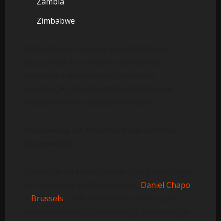
Zambia
Zimbabwe
Parte desses recursos será utilizada em
programas de combate à desnutrição,
resposta a emergências de saúde e
preparação para desastres naturais que
frequentemente atingem a região.
Diplomacia em Bruxelas Pode Reforçar
Cooperação
O anúncio da ajuda coincide com a deslocação
do Presidente de Moçambique,
Daniel Chapo
,
a
Brussels
, onde mantém encontros com
líderes europeus para reforçar a cooperação