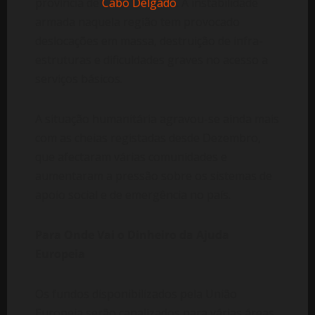
província de
Cabo Delgado
. A instabilidade
armada naquela região tem provocado
deslocações em massa, destruição de infra-
estruturas e dificuldades graves no acesso a
serviços básicos.
A situação humanitária agravou-se ainda mais
com as cheias registadas desde Dezembro,
que afectaram várias comunidades e
aumentaram a pressão sobre os sistemas de
apoio social e de emergência no país.
Para Onde Vai o Dinheiro da Ajuda
Europeia
Os fundos disponibilizados pela União
Europeia serão canalizados para várias áreas