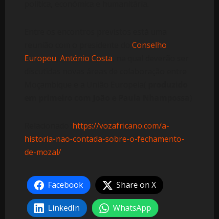
política, económica e humanitária.
Entre os encontros previstos está uma
reunião com o presidente do
Conselho
Europeu
,
António Costa
, na qual deverão ser
discutidas novas áreas de colaboração entre
Moçambique e a União Europeia(
produzido
em primeiro com João e Paula Nhampossa
)
Relacionado :
https://vozafricano.com/a-
historia-nao-contada-sobre-o-fechamento-
de-mozal/
Facebook
Share on X
LinkedIn
WhatsApp