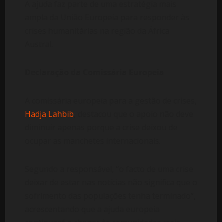
A ajuda faz parte de uma estratégia mais
ampla da União Europeia para responder às
crises humanitárias na região da África
Austral.
Declaração da Comissária Europeia
A comissária europeia para a gestão de crises,
Hadja Lahbib
, destacou que o apoio não deve
diminuir apenas porque a crise deixou de
ocupar as manchetes internacionais.
Segundo a responsável, “o facto de uma crise
deixar de estar nas notícias não significa que o
sofrimento das populações tenha terminado”,
acrescentando que a ajuda europeia