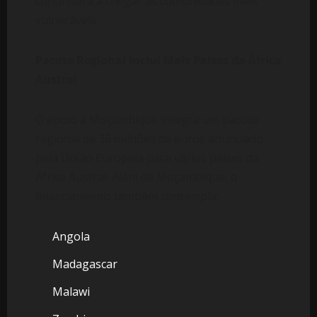
continuará a chegar às comunidades mais
vulneráveis.
Pacote Regional Inclui Mais Países da África
Austral
O apoio a Moçambique integra um pacote
regional de 36 milhões de euros anunciado
pela União Europeia para vários países da
África Austral. Além de Moçambique, o
financiamento também contempla:
Angola
Madagascar
Malawi