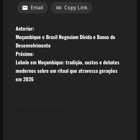
Email
Copy Link
N
Anterior:
Moçambique e Brasil Negociam Dívida e Banco de
a
Desenvolvimento
v
Próximo:
Lobolo em Moçambique: tradição, custos e debates
e
modernos sobre um ritual que atravessa gerações
em 2026
g
a
ç
Deixe um comentário
ã
O seu endereço de email não será publicado.
Campos obrigatórios marcados com
*
o