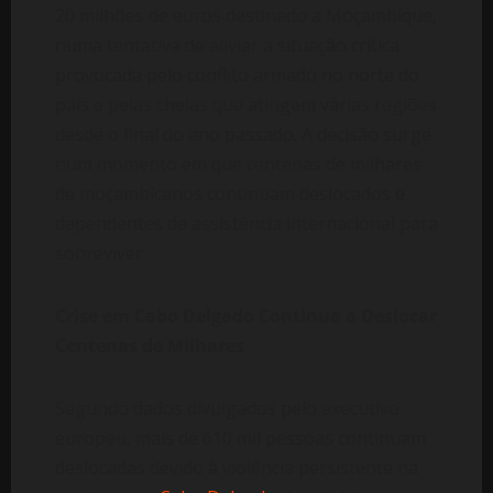
20 milhões de euros destinado a Moçambique,
numa tentativa de aliviar a situação crítica
provocada pelo conflito armado no norte do
país e pelas cheias que atingem várias regiões
desde o final do ano passado. A decisão surge
num momento em que centenas de milhares
de moçambicanos continuam deslocados e
dependentes de assistência internacional para
sobreviver.
Crise em Cabo Delgado Continua a Deslocar
Centenas de Milhares
Segundo dados divulgados pelo executivo
europeu, mais de 610 mil pessoas continuam
deslocadas devido à violência persistente na