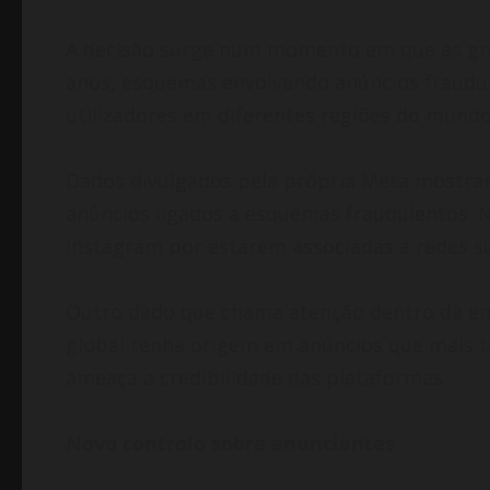
A decisão surge num momento em que as gran
anos, esquemas envolvendo anúncios fraudule
utilizadores em diferentes regiões do mundo
Dados divulgados pela própria Meta mostra
anúncios ligados a esquemas fraudulentos. 
Instagram por estarem associadas a redes su
Outro dado que chama atenção dentro da emp
global tenha origem em anúncios que mais
ameaça a credibilidade das plataformas.
Novo controlo sobre anunciantes