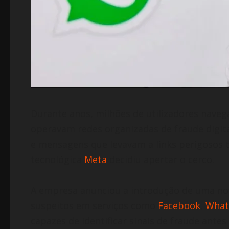
Durante anos, milhões de utilizadores nave
operavam redes organizadas de fraude digit
e mensagens que levavam a links perigosos 
tecnológica
Meta
decidiu apertar o cerco.
A empresa anunciou a introdução de uma no
suspeitos em serviços como
Facebook
,
What
capazes de identificar sinais de fraude ant