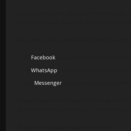
A nova abordagem aposta em modelos de inte
incluindo textos, imagens, padrões de inter
Na prática, as mudanças vão tornar os alerta
O
Facebook
passará a emitir avisos quan
O
WhatsApp
notificará os utilizadores ca
No
Messenger
, o sistema alertará quand
Especialistas da empresa afirmam que os no
grandes volumes de dados em tempo real, pe
O problema que pressionou a Meta