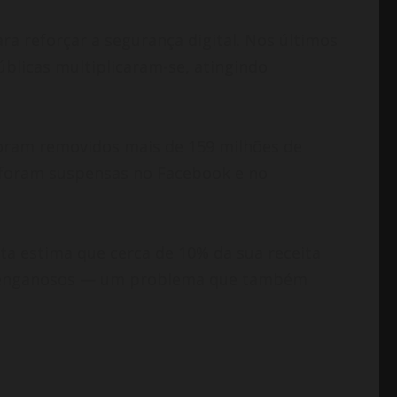
 reforçar a segurança digital. Nos últimos
blicas multiplicaram-se, atingindo
oram removidos mais de 159 milhões de
 foram suspensas no Facebook e no
a estima que cerca de 10% da sua receita
as enganosos — um problema que também