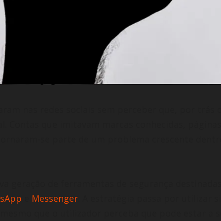
garam nas redes sociais sem perceber que, por trás
al. Contas que imitavam marcas conhecidas, página
tornaram-se parte de um problema crescente dentro 
va geração de ferramentas de segurança destinada
sApp
e
Messenger
. A estratégia passa por utilizar 
es mesmo que o utilizador perceba que pode estar a 