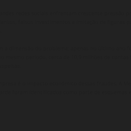
des redes sociais enfrentam crescente pressão para
ntos, falsos investimentos e imitação de figuras pú
.
m a dimensão do problema: apenas no último ano f
No mesmo período, cerca de 10,9 milhões de contas
speitas.
resa é o impacto económico dessas fraudes. A Met
 tarde foram identificados como parte de esquem