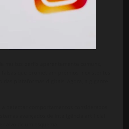
 de muitos perfis aparentemente comuns,
s falsas que prometiam prémios inexistentes
das plataformas digitais. Agora, a gigante
s a detectar comportamentos considerados
sistemas avançados de inteligência artificial
ser alvo de um esquema.