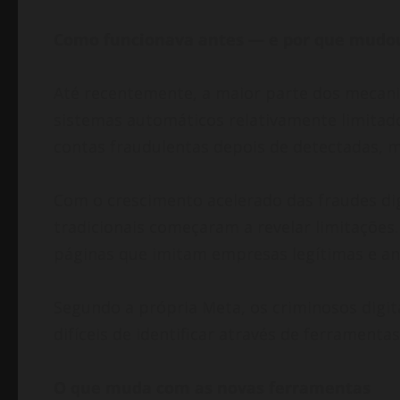
Como funcionava antes — e por que mudo
Até recentemente, a maior parte dos mecani
sistemas automáticos relativamente limita
contas fraudulentas depois de detectadas, m
Com o crescimento acelerado das fraudes dig
tradicionais começaram a revelar limitações.
páginas que imitam empresas legítimas e an
Segundo a própria Meta, os criminosos digi
difíceis de identificar através de ferramenta
O que muda com as novas ferramentas