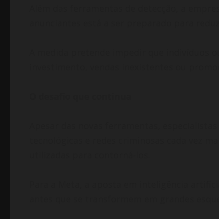
Além das ferramentas de detecção, a empres
anunciantes está a ser preparado para reduz
A medida pretende impedir que indivíduos o
investimento, vendas inexistentes ou promo
O desafio que continua
Apesar das novas ferramentas, especialistas
tecnológicas e redes criminosas cada vez ma
utilizadas para contorná-los.
Para a Meta, a aposta em inteligência artif
antes que se transformem em grandes esque