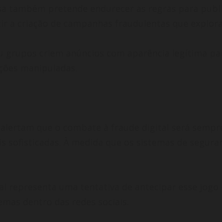
a também pretende endurecer as regras para publi
ir a criação de campanhas fraudulentas que explora
u grupos criem anúncios com aparência legítima pa
ções manipuladas.
 alertam que o combate à fraude digital será semp
is sofisticadas. À medida que os sistemas de segu
icial representa uma tentativa de antecipar esse jo
mas dentro das redes sociais.