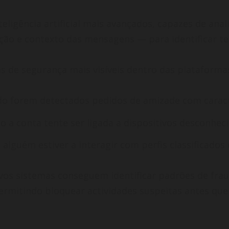
ligência artificial mais avançados, capazes de ana
ação e contexto das mensagens — para identificar te
s de segurança mais visíveis dentro das plataforma
do forem detectados pedidos de amizade com caracte
so a conta tente ser ligada a dispositivos desconheci
o alguém estiver a interagir com perfis classificad
vos sistemas conseguem identificar padrões de fra
rmitindo bloquear actividades suspeitas antes que