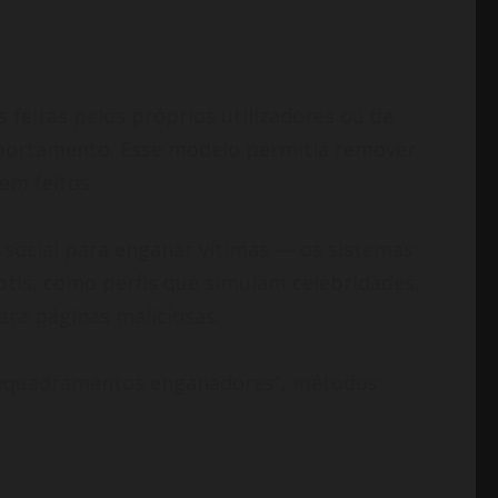
eitas pelos próprios utilizadores ou de
mportamento. Esse modelo permitia remover
em feitos.
 social para enganar vítimas — os sistemas
btis, como perfis que simulam celebridades,
ra páginas maliciosas.
e enquadramentos enganadores”, métodos