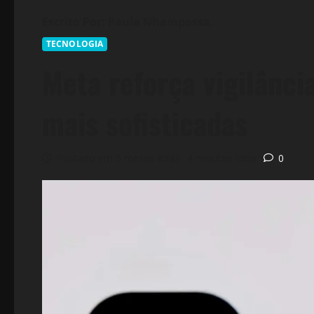
TECNOLOGIA
Meta reforça vigilânci
mais sofisticadas
Postado em 5 meses atrás
4 minutos lidos
0