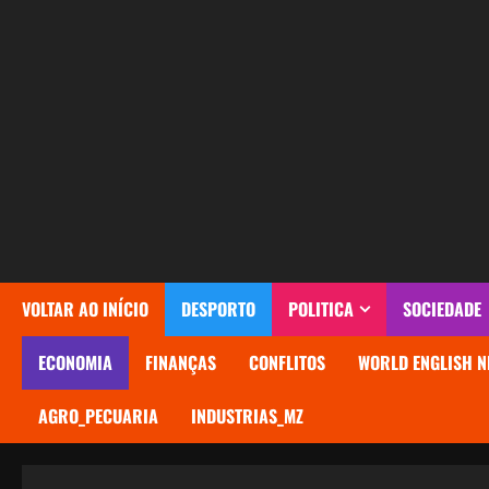
Avançar
para
o
conteúdo
VOLTAR AO INÍCIO
DESPORTO
POLITICA
SOCIEDADE
ECONOMIA
FINANÇAS
CONFLITOS
WORLD ENGLISH N
AGRO_PECUARIA
INDUSTRIAS_MZ