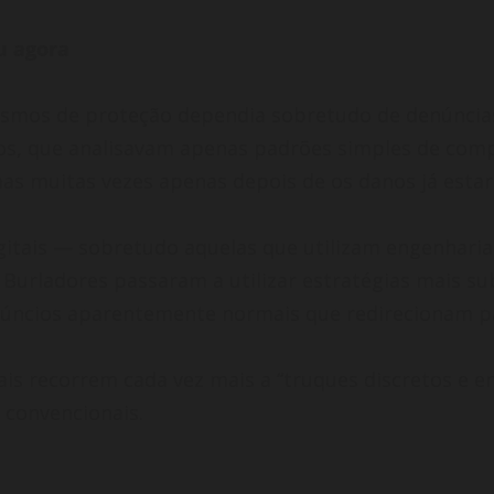
u agora
smos de proteção dependia sobretudo de denúncias f
dos, que analisavam apenas padrões simples de co
as muitas vezes apenas depois de os danos já estar
itais — sobretudo aquelas que utilizam engenharia
 Burladores passaram a utilizar estratégias mais su
úncios aparentemente normais que redirecionam pa
tais recorrem cada vez mais a “truques discretos 
s convencionais.