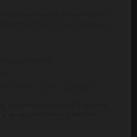
lisar múltiplos sinais ao mesmo tempo —
ntativas de fraude de forma mais rápida.
s:
rísticas suspeitas.
dos.
os como potencialmente fraudulentos.
ude com maior precisão porque analisam
 se espalhem dentro das plataformas.