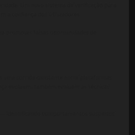
cidade. Um novo sistema de verificação para
m a confiança dos utilizadores.
ra promover falsas oportunidades de
re uma corrida constante entre plataformas
rança evoluem, também evoluem as técnicas
go — identificando comportamentos suspeitos