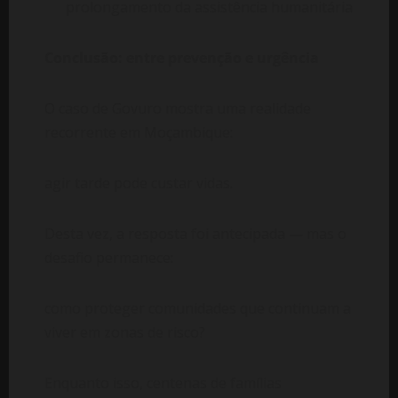
prolongamento da assistência humanitária
Conclusão: entre prevenção e urgência
O caso de Govuro mostra uma realidade
recorrente em Moçambique:
agir tarde pode custar vidas.
Desta vez, a resposta foi antecipada — mas o
desafio permanece:
como proteger comunidades que continuam a
viver em zonas de risco?
Enquanto isso, centenas de famílias