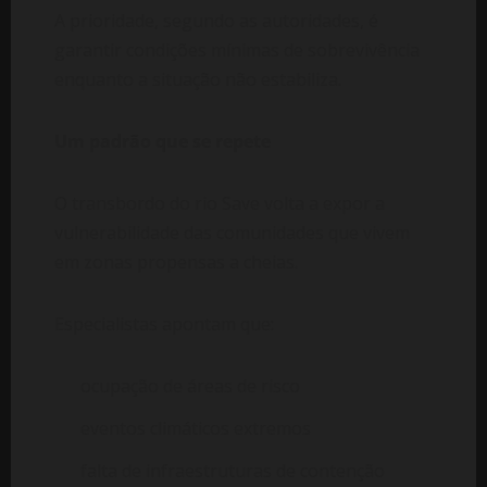
A prioridade, segundo as autoridades, é
garantir condições mínimas de sobrevivência
enquanto a situação não estabiliza.
Um padrão que se repete
O transbordo do rio Save volta a expor a
vulnerabilidade das comunidades que vivem
em zonas propensas a cheias.
Especialistas apontam que:
ocupação de áreas de risco
eventos climáticos extremos
falta de infraestruturas de contenção