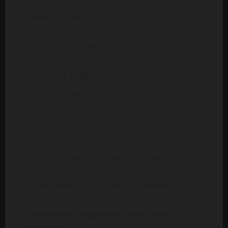
de sábado, após o rio ultrapassar os seus
limites normais.
O impacto foi imediato:
mais de 1.500 pessoas afetadas
famílias deslocadas para áreas seguras
interrupção da circulação em algumas
zonas
A resposta das autoridades foi acelerar a
retirada das populações que ainda resistiam
em permanecer nas áreas inundáveis.
Evacuações obrigatórias para evitar