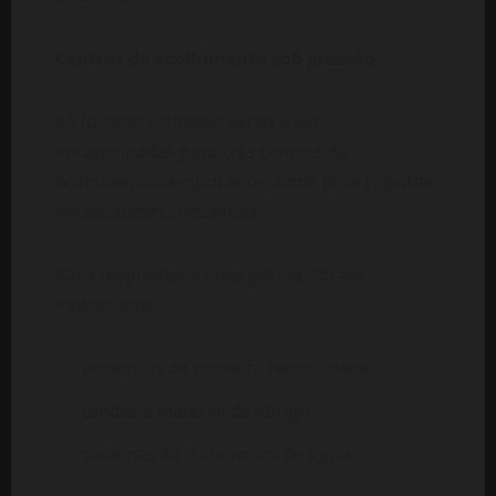
Centros de acolhimento sob pressão
As famílias retiradas estão a ser
encaminhadas para três centros de
acolhimento temporários, onde já se registam
necessidades crescentes.
Para responder à emergência, foram
mobilizados:
alimentos de primeira necessidade
tendas e material de abrigo
sistemas de tratamento de água