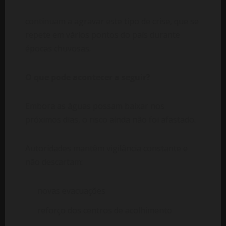
continuam a agravar este tipo de crise, que se
repete em vários pontos do país durante
épocas chuvosas.
O que pode acontecer a seguir?
Embora as águas possam baixar nos
próximos dias, o risco ainda não foi afastado.
Autoridades mantêm vigilância constante e
não descartam:
novas evacuações
reforço dos centros de acolhimento