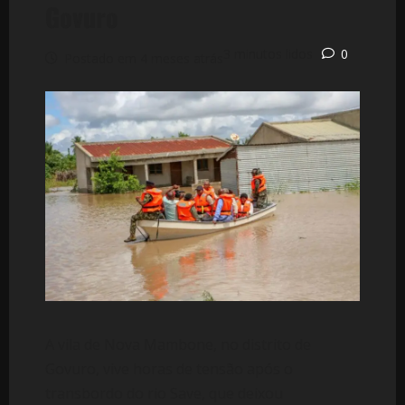
Govuro
3 minutos lidos
0
Postado em 4 meses atrás
A vila de Nova Mambone, no distrito de
Govuro, vive horas de tensão após o
transbordo do rio Save, que deixou