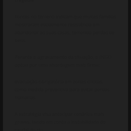
tragédia
Fontes no terreno indicam que muitas famílias
mostraram inicialmente resistência em
abandonar as suas casas, temendo perdas de
bens.
Perante o agravamento da situação, o INGD
optou por uma abordagem mais firme:
evacuação obrigatória em zonas críticas,
como medida preventiva para evitar perdas
humanas.
A estratégia visa antecipar cenários mais
graves, tendo em conta a instabilidade do
caudal do rio.