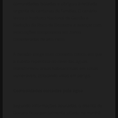
comunidades isoladas e obrigou à retirada
urgente de centenas de famílias. O cenário
levou o Instituto Nacional de Gestão e
Redução do Risco de Desastre a avançar com
evacuações compulsivas em zonas
consideradas de alto risco.
A decisão surge num contexto crítico, em que
a subida repentina do nível das águas
transformou áreas habitacionais em zonas
vulneráveis, colocando vidas em perigo.
Comunidades cercadas pela água
Segundo informações apuradas, o distrito de
Govuro ficou parcialmente sitiado na manhã