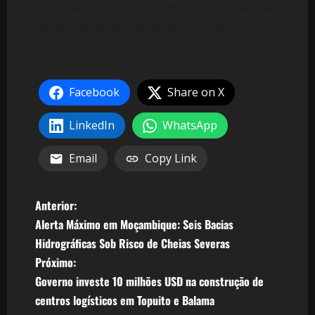
enfrentam um novo recomeço, longe das suas
casas e dependentes de apoio imediato.
(Noticias)
Facebook
Share on X
LinkedIn
WhatsApp
Email
Copy Link
N
Anterior:
Alerta Máximo em Moçambique: Seis Bacias
a
Hidrográficas Sob Risco de Cheias Severas
v
Próximo:
Governo investe 10 milhões USD na construção de
e
centros logísticos em Topuito e Balama