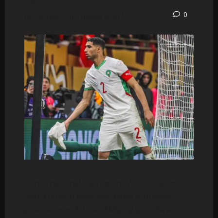
2 minutos lidos
0
Postado em 6 meses atrás
O internacional marroquino Achraf Hakimi
veio a público pedir desculpas formais ao
guarda-redes Édouard Mendy e a toda a