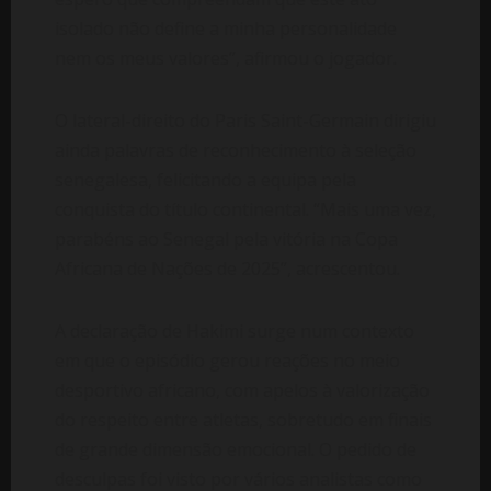
isolado não define a minha personalidade
nem os meus valores”, afirmou o jogador.
O lateral-direito do Paris Saint-Germain dirigiu
ainda palavras de reconhecimento à seleção
senegalesa, felicitando a equipa pela
conquista do título continental. “Mais uma vez,
parabéns ao Senegal pela vitória na Copa
Africana de Nações de 2025”, acrescentou.
A declaração de Hakimi surge num contexto
em que o episódio gerou reações no meio
desportivo africano, com apelos à valorização
do respeito entre atletas, sobretudo em finais
de grande dimensão emocional. O pedido de
desculpas foi visto por vários analistas como