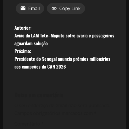
Email
Copy Link
N
Anterior:
Avião da LAM Tete–Maputo sofre avaria e passageiros
a
aguardam solução
v
Próximo:
Presidente do Senegal anuncia prémios milionários
e
aos campeões da CAN 2026
g
a
Deixe um comentário
ç
O seu endereço de email não será publicado.
ã
Campos obrigatórios marcados com
*
o
Comentário
*