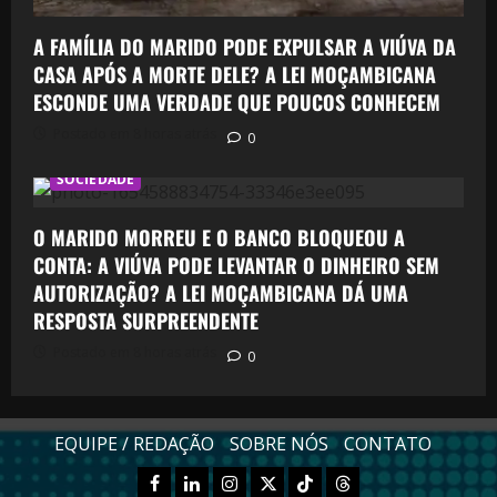
A FAMÍLIA DO MARIDO PODE EXPULSAR A VIÚVA DA
CASA APÓS A MORTE DELE? A LEI MOÇAMBICANA
ESCONDE UMA VERDADE QUE POUCOS CONHECEM
Postado em 8 horas atrás
0
SOCIEDADE
O MARIDO MORREU E O BANCO BLOQUEOU A
CONTA: A VIÚVA PODE LEVANTAR O DINHEIRO SEM
AUTORIZAÇÃO? A LEI MOÇAMBICANA DÁ UMA
RESPOSTA SURPREENDENTE
Postado em 8 horas atrás
0
EQUIPE / REDAÇÃO
SOBRE NÓS
CONTATO
Facebook
Linkedn
Instagram
X
TikTok
Threads