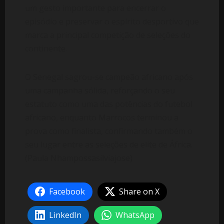
um gesto importante para encerrar o
episódio e preservar o espírito desportivo que
marca a principal competição de seleções do
continente.
O Senegal sagrou-se campeão africano após
uma campanha sólida, reforçando o seu
estatuto como uma das potências do futebol
africano, enquanto Marrocos terminou a
prova como finalista, confirmando também o
seu lugar entre as seleções de elite de África.
(Paula Nhampossasilviajose)
Facebook
Share on X
LinkedIn
WhatsApp