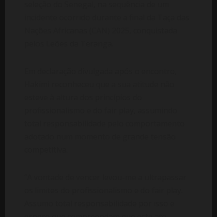
seleção do Senegal, na sequência de um
incidente ocorrido durante a final da Taça das
Nações Africanas (CAN) 2025, conquistada
pelos Leões da Teranga.
Em declaração divulgada após o encontro,
Hakimi reconheceu que a sua atitude não
esteve à altura dos princípios do
profissionalismo e do fair play, assumindo
total responsabilidade pelo comportamento
adotado num momento de grande tensão
competitiva.
“A vontade de vencer levou-me a ultrapassar
os limites do profissionalismo e do fair play.
Assumo total responsabilidade por isso e
espero que compreendam que este ato