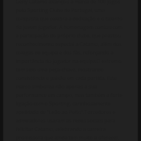
Geny Catamo alcançou a marca de 100 jogos
pelo Sporting Clube de Portugal, uma
conquista que celebra a dedicação e o talento
do jovem jogador. A homenagem contou com
a participação do próprio clube, que prestou
reconhecimento especial a Catamo, além dos
colegas de equipa e dos fãs, reforçando a
importância do jogador na equipa.O extremo
tem sido uma peça-chave, mostrando
consistência e paixão em cada partida. Este
marco simboliza não apenas a sua
performance em campo, mas também a forte
ligação com o Sporting, carinhosamente
apelidado de “Leão ao Peito”.Torcedores e
admiradores usaram as redes sociais para
felicitar Catamo, celebrando a carreira
promissora que ainda tem muito a oferecer.