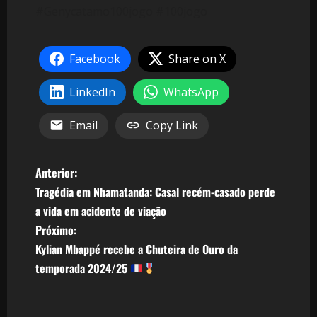
#Genycatamo100jogo #100jogo
Facebook
Share on X
LinkedIn
WhatsApp
Email
Copy Link
N
Anterior:
Tragédia em Nhamatanda: Casal recém-casado perde
a
a vida em acidente de viação
v
Próximo:
Kylian Mbappé recebe a Chuteira de Ouro da
e
temporada 2024/25
g