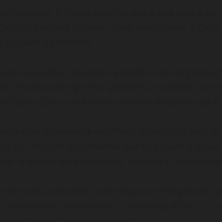
s imediatas. A Rússia advertiu que o que está a ser 
a contra outros Estados latino-americanos. A China
 escalada de tensões.
e as acusações, negando a existência das organiza
a tentativa de legitimar pressões unilaterais fora d
justifique ações com base em normas de guerra ou e
nto ecoa fortemente em África. Países africanos p
ara os riscos de precedentes que fragilizam a sober
as. A memória de bloqueios, sanções e intervenções
ez mais polarizado, onde disputas energéticas, seg
a comunidade internacional — incluindo África — o 
umano das sanções prolongadas.