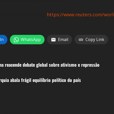
nado a essa matéria:
https://www.reuters.com/world/
/
In
WhatsApp
Email
Copy Link
na reacende debate global sobre ativismo e repressão
quia abala frágil equilíbrio político do país