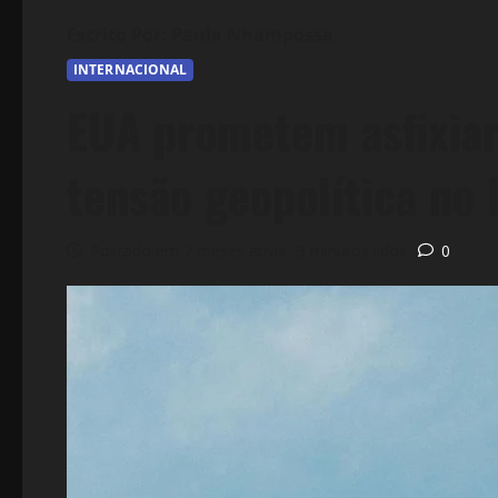
INTERNACIONAL
EUA prometem asfixia
tensão geopolítica no 
Postado em 7 meses atrás
3 minutos lidos
0