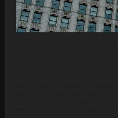
Os Estados Unidos elevaram o tom no Consel
para cortar as fontes de financiamento do P
de interdição naval. A declaração aprofundo
América Latina.
Segundo informou a Reuters, o embaixador 
hoje a maior ameaça à segurança do hemisféri
ligados ao petróleo venezuelano. Washington
económica do governo de Caracas e como font