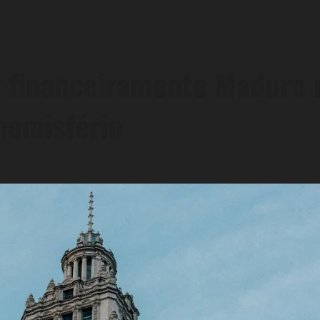
r financeiramente Maduro
hemisfério