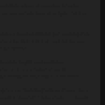
feito contra a Venezuela pode servir de
, por sua vez, apelou à contenção e pediu a
ções criminosas apontadas por Washington e
o quadro do direito internacional. Caracas
m autodefesa.
rodutores de petróleo e Estados
ania nacional e ampliam o uso de
 externas continua viva no continente.
urança e influência global se cruzam. Para
episódio reacende o debate sobre limites do