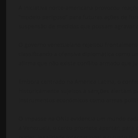
A iniciativa norte-americana provocou reaçõe
“modelo perigoso” para futuras ações de forç
suspensão de medidas que possam agravar a
O governo venezuelano rejeitou frontalment
classificando a ofensiva diplomática como um
afirma que não existe conflito armado que 
Embora centrado na América Latina, o confro
historicamente sujeitos a sanções alertam p
instrumentos económicos como armas polític
O impasse na ONU evidencia um mundo cada v
a Venezuela, o cerco promete apertar; para 
poder, legalidade internacional e o custo h