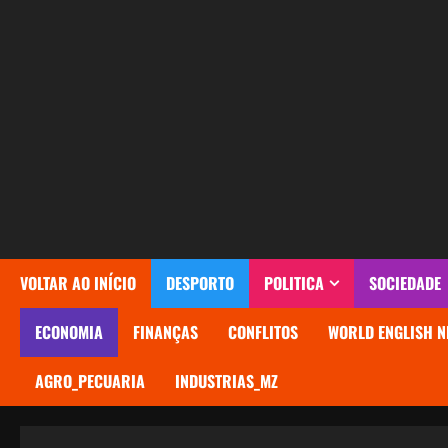
Avançar
para
o
conteúdo
VOLTAR AO INÍCIO
DESPORTO
POLITICA
SOCIEDADE
ECONOMIA
FINANÇAS
CONFLITOS
WORLD ENGLISH N
AGRO_PECUARIA
INDUSTRIAS_MZ