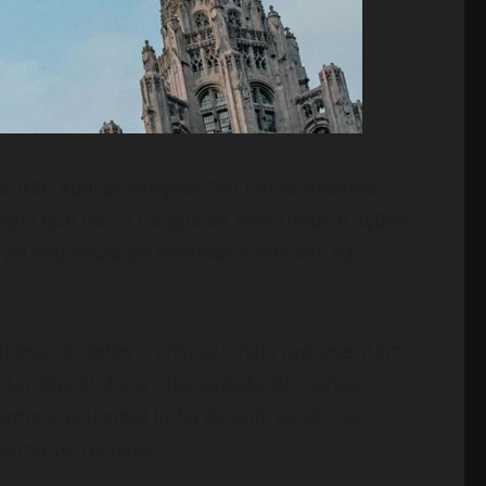
 irão aplicar sanções “no limite máximo”
gia que inclui bloqueios marítimos e ações
ível expansão de medidas coercivas na
nosos e redes transnacionais representam
itar dos EUA e a intercepção de navios
mo a principal linha de sobrevivência
como terroristas.