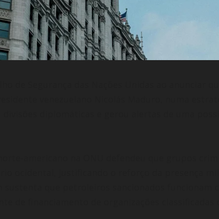
ho de Segurança das Nações Unidas ao anunciar que
residente venezuelano Nicolás Maduro, numa estraté
u divisões diplomáticas e gerou alertas de uma poss
norte-americano na ONU defendeu que grupos crimi
o ocidental, justificando o reforço da presença mil
 sustenta que petroleiros sancionados funcionam co
e de financiamento de organizações classificadas 