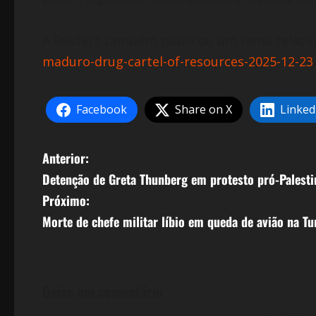
A Reuters também publicou um tema relacio
maduro-drug-cartel-of-resources-2025-12-23
Facebook
Share on X
Linked
N
Anterior:
Detenção de Greta Thunberg em protesto pró-Palesti
a
Próximo:
v
Morte de chefe militar líbio em queda de avião na Tur
e
g
Deixe um comentário
a