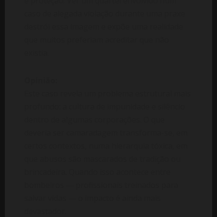
e proteção. Ver um quartel envolvido num
caso de alegada violação durante uma praxe
destrói essa imagem e expõe uma realidade
que muitos preferiam acreditar que não
existia.
Opinião:
Este caso revela um problema estrutural mais
profundo: a cultura de impunidade e silêncio
dentro de algumas corporações. O que
deveria ser camaradagem transforma-se, em
certos contextos, numa hierarquia tóxica, em
que abusos são mascarados de tradição ou
brincadeira. Quando isso acontece entre
bombeiros — profissionais treinados para
salvar vidas — o impacto é ainda mais
devastador.