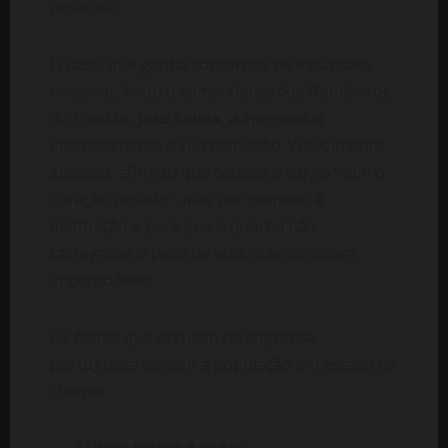
pesadelo.
O caso, que ganha contornos de escândalo
nacional, levou o comandante dos Bombeiros
do Fundão,
José Sousa
, a apresentar
imediatamente a sua demissão. Visivelmente
abalado, afirmou que deixava o cargo “com o
coração pesado”, mas por respeito à
instituição e para que o quartel não
carregasse o peso de atos que considera
imperdoáveis.
Os factos que circulam na imprensa
portuguesa deixam a população em estado de
choque: