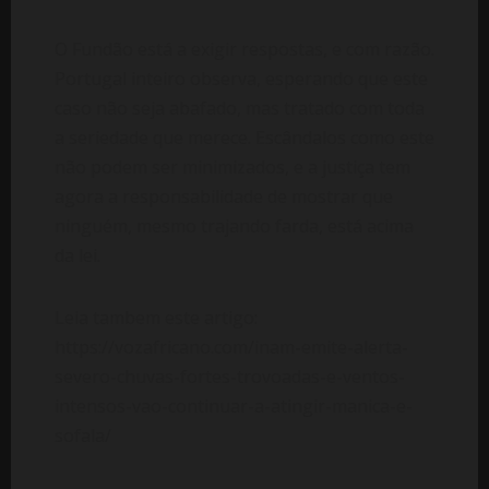
O Fundão está a exigir respostas, e com razão.
Portugal inteiro observa, esperando que este
caso não seja abafado, mas tratado com toda
a seriedade que merece. Escândalos como este
não podem ser minimizados, e a justiça tem
agora a responsabilidade de mostrar que
ninguém, mesmo trajando farda, está acima
da lei.
Leia tambem este artigo:
https://vozafricano.com/inam-emite-alerta-
severo-chuvas-fortes-trovoadas-e-ventos-
intensos-vao-continuar-a-atingir-manica-e-
sofala/