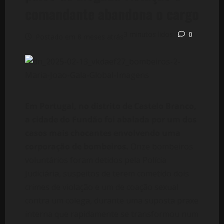
comandante abandona o cargo
3 minutos lidos
0
Postado em 8 meses atrás
Em Portugal, no distrito de Castelo Branco,
a cidade do Fundão foi abalada por um dos
casos mais chocantes envolvendo uma
corporação de bombeiros.
Onze bombeiros
voluntários foram detidos pela Polícia
Judiciária, suspeitos de terem cometido dois
crimes de violação e um de coação sexual
contra um colega, durante uma suposta praxe
interna que rapidamente se transformou num