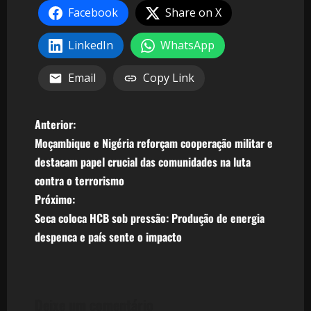
Facebook
Share on X
LinkedIn
WhatsApp
Email
Copy Link
N
Anterior:
Moçambique e Nigéria reforçam cooperação militar e
a
destacam papel crucial das comunidades na luta
v
contra o terrorismo
Próximo:
e
Seca coloca HCB sob pressão: Produção de energia
despenca e país sente o impacto
g
a
ç
Deixe um comentário