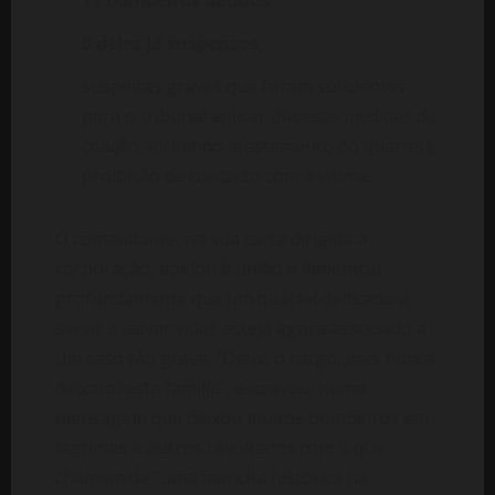
11 bombeiros detidos
,
8 deles já suspensos
,
suspeitas graves que foram suficientes
para o tribunal aplicar diversas medidas de
coação, incluindo afastamento do quartel e
proibição de contacto com a vítima.
O comandante, na sua carta dirigida à
corporação, apelou à união e lamentou
profundamente que um quartel dedicado a
servir e salvar vidas esteja agora associado a
um caso tão grave. “Deixo o cargo, mas nunca
deixarei esta família”, escreveu, numa
mensagem que deixou muitos bombeiros em
lágrimas e outros revoltados com o que
chamam de “uma mancha histórica na