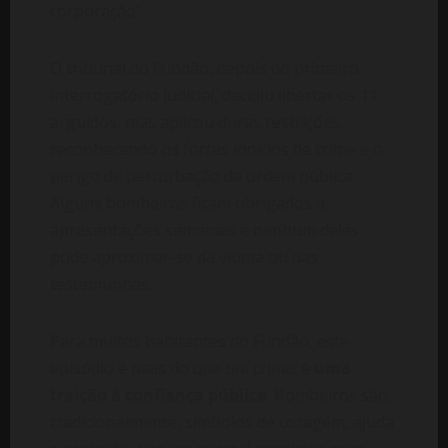
corporação”.
O tribunal do Fundão, depois do primeiro
interrogatório judicial, decidiu libertar os 11
arguidos, mas aplicou duras restrições,
reconhecendo os fortes indícios de crime e o
perigo de perturbação da ordem pública.
Alguns bombeiros ficam obrigados a
apresentações semanais e nenhum deles
pode aproximar-se da vítima ou das
testemunhas.
Para muitos habitantes do Fundão, este
episódio é mais do que um crime: é
uma
traição à confiança pública
. Bombeiros são,
tradicionalmente, símbolos de coragem, ajuda