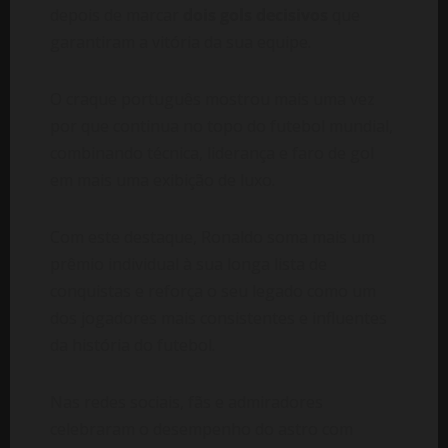
depois de marcar
dois gols decisivos
que
garantiram a vitória da sua equipe.
O craque português mostrou mais uma vez
por que continua no topo do futebol mundial,
combinando técnica, liderança e faro de gol
em mais uma exibição de luxo.
Com este destaque, Ronaldo soma mais um
prêmio individual à sua longa lista de
conquistas e reforça o seu legado como um
dos jogadores mais consistentes e influentes
da história do futebol.
Nas redes sociais, fãs e admiradores
celebraram o desempenho do astro com