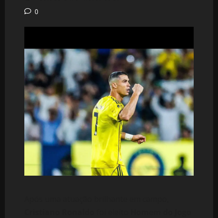
0
Após uma atuação brilhante em campo,
Cristiano Ronaldo
foi eleito
Homem do Jogo