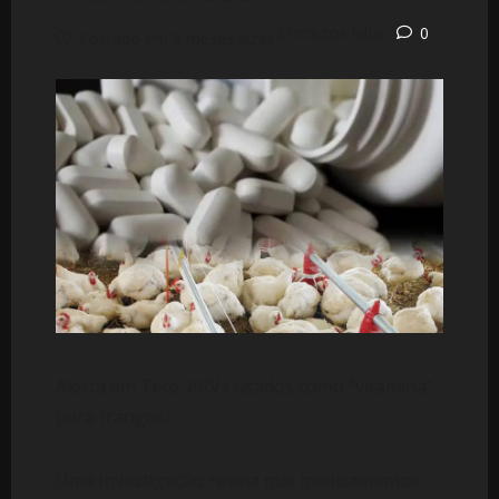
2 minutos lidos
0
Postado em 8 meses atrás
Alerta em Tete: ARVs usados como “vitamina”
para frangos!
Uma investigação revela que medicamentos