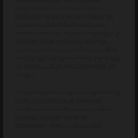
pesquisador da Galamukani, durante
conferência de imprensa, denunciando um
mercado paralelo de medicamentos do
Sistema Nacional de Saúde. Para conseguir os
fármacos, alguns produtores recorrem a
profissionais de saúde que desviam os ARVs,
vendidos por valores entre 160 e 250 meticais
por frasco ou até trocados diretamente por
frangos.
“O roubo e a venda ilícita de medicamentos do
Estado transformaram-se numa crise
dramática, afetando diretamente a vida de
pacientes que dependem desses
tratamentos”, afirmou o pesquisador.