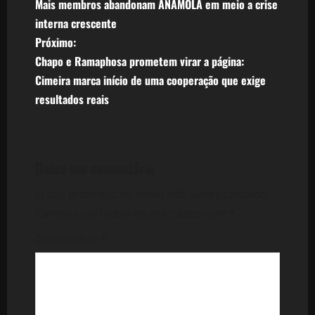
Mais membros abandonam ANAMOLA em meio a crise
a
interna crescente
v
Próximo:
Chapo e Ramaphosa prometem virar a página:
e
Cimeira marca início de uma cooperação que exige
resultados reais
g
a
ç
Deixe um comentário
ã
O seu endereço de email não será publicado.
Campos obrigatórios marcados com
*
o
Comentário
*
d
e
a