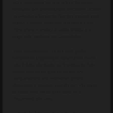
vitais para pacientes com HIV estão sendo
desviados por profissionais de saúde e usados
na avicultura. Enquanto frangos crescem mais
rápido, pessoas ficam sem tratamento. Um
crime grave e ameaça à saúde pública que
exige ação imediata das autoridades.
Tete, Moçambique – Uma investigação
exclusiva da organização Galamukani revela
uma prática alarmante na província de Tete:
produtores de frangos estão usando
medicamentos anti-retrovirais (ARVs)
destinados a pessoas vivendo com HIV como
se fossem vitaminas para acelerar o
crescimento das aves.
O alerta foi feito por Isaias dos Anjos,