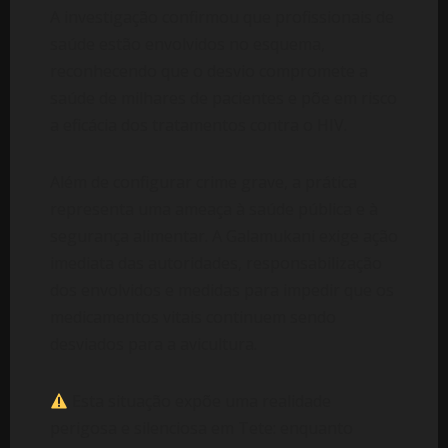
A investigação confirmou que profissionais de
saúde estão envolvidos no esquema,
reconhecendo que o desvio compromete a
saúde de milhares de pacientes e põe em risco
a eficácia dos tratamentos contra o HIV.
Além de configurar crime grave, a prática
representa uma ameaça à saúde pública e à
segurança alimentar. A Galamukani exige ação
imediata das autoridades, responsabilização
dos envolvidos e medidas para impedir que os
medicamentos vitais continuem sendo
desviados para a avicultura.
Esta situação expõe uma realidade
perigosa e silenciosa em Tete: enquanto